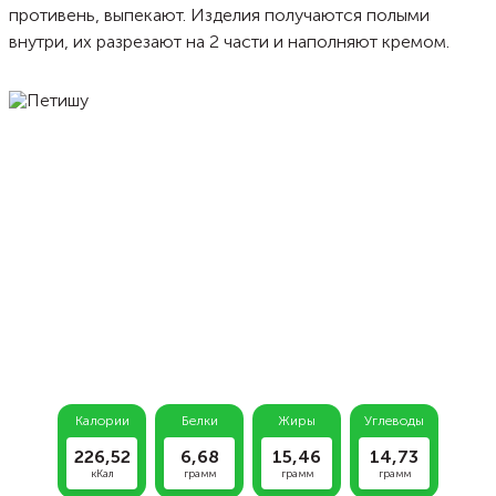
противень, выпекают. Изделия получаются полыми
внутри, их разрезают на 2 части и наполняют кремом.
Калории
Белки
Жиры
Углеводы
226,52
6,68
15,46
14,73
кКал
грамм
грамм
грамм