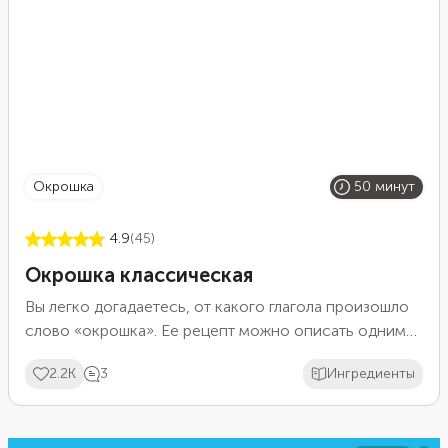
окрошка
50 минут
4.9
(45)
Окрошка классическая
Вы легко догадаетесь, от какого глагола произошло
слово «окрошка». Ее рецепт можно описать одним
словом — «крошить». И действительно, почти весь
2.2K
3
Ингредиенты
процесс приготовления правильной окрошки
состоит из нарезки ингредиентов. В классическом
рецепте этого домашнего холодного супа