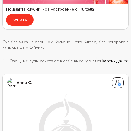
Суп без мяса на овощном бульоне – это блюдо, без которого в
рационе не обойтись.
Читать далее
Овощные супы сочетают в себе высокую плотность
содержания питательных веществ с низкой энергетической
ценностью. Это значит, что с блюдом мы получаем много
значимых для организма элементов, включая витамины и
Анна С.
минералы, но при этом потребляем относительно
небольшое количество калорий. К тому же мягкий овощной
бульон обволакивает стенки желудка, способствуя
улучшению пищеварения.
Овощные супы готовятся быстро и просто. Благодаря
широкому ассортименту и доступности овощей есть много
рецептов приготовления этого блюда. А специи и свежие
травы помогут раскрыться вкусу ингредиентов. Количество