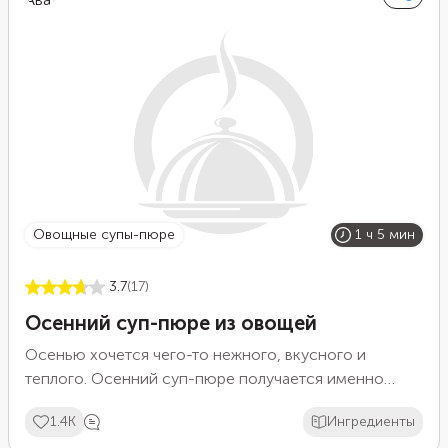
овощные супы-пюре
1 ч 5 мин
3.7
(17)
Осенний суп-пюре из овощей
Осенью хочется чего-то нежного, вкусного и
теплого. Осенний суп-пюре получается именно
таким. Чеснок и пикантные специи придают ему
1.4K
Ингредиенты
согревающий эффект. Чтобы текстура супа