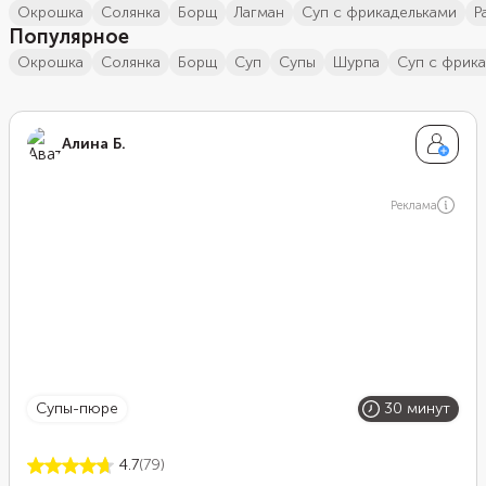
окрошка
солянка
борщ
лагман
суп с фрикадельками
Популярное
окрошка
солянка
борщ
суп
супы
шурпа
суп с фрик
Алина Б.
Реклама
супы-пюре
30 минут
4.7
(79)