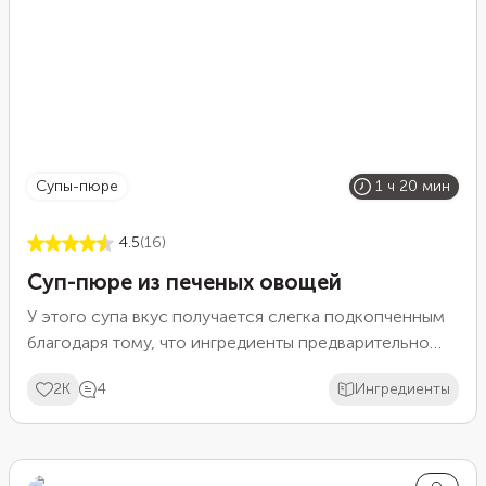
супы-пюре
1 ч 20 мин
4.5
(16)
Суп-пюре из печеных овощей
У этого супа вкус получается слегка подкопченным
благодаря тому, что ингредиенты предварительно
запекаются в духовке. Чтобы подчеркнуть эту нотку,
2K
4
Ингредиенты
добавьте в блюдо немного копченой паприки.
Чеснок дополнит суп приятной острой ноткой. Но
не пугайтесь количеству этого овоща. Во время
запекания его вкус станет намного мягче.