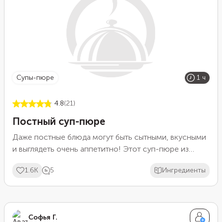
супы-пюре
1 ч
4.8
(21)
Постный суп-пюре
Даже постные блюда могут быть сытными, вкусными
и выглядеть очень аппетитно! Этот суп-пюре из
цветной капусты, картофеля и лука тому
1.6K
5
Ингредиенты
доказательство. Несмотря на то, что состоит суп из
минимума простых ингредиентов, он получается
питательным и приятным на вкус. А сухарики из
ржаного хлеба при подаче украсят блюдо и придадут
Софья Г.
ему дополнительную сытность.