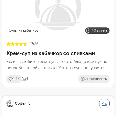
супы из кабачков
40 минут
4.7
(26)
Крем-суп из кабачков со сливками
Если вы любите крем-супы, то это блюдо вам нужно
попробовать обязательно. У этого супа получается
нежный вкус, без резких пряных ноток. При желании
1.1K
4
Ингредиенты
его можно дополнять практически любыми
приправами и добавками. Кабачок становится
отличной основой и прекрасно гармонирует с
другими продуктами.
Софья Г.