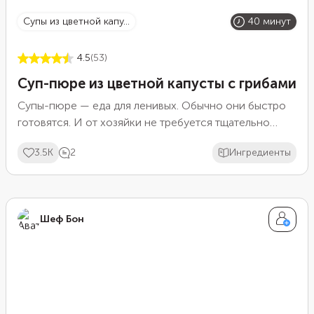
супы из цветной капу...
40 минут
4.5
(53)
Суп-пюре из цветной капусты с грибами
Супы-пюре — еда для ленивых. Обычно они быстро
готовятся. И от хозяйки не требуется тщательно
нарезать ингредиенты. Все равно их придется
3.5K
2
Ингредиенты
перемолоть в блендере. Поэтому нужно только
подготовить продукты, соединить и подать на стол.
Кроме того, такие супы обычно очень полезны. Ведь
в них можно объединить в единый ансамбль самые
Шеф Бон
полезные и вкусные продукты.