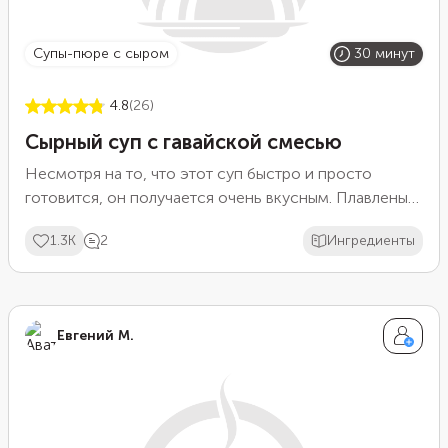
супы-пюре с сыром
30 минут
4.8
(26)
Сырный суп с гавайской смесью
Несмотря на то, что этот суп быстро и просто
готовится, он получается очень вкусным. Плавленый
сыр придает любому первому блюду приятный вкус и
1.3K
2
Ингредиенты
нежную кремовую текстуру. Мы дополнительно
измельчили отваренный картофель и лук блендером
чтобы получился почти суп-пюре. А затем добавили
замороженную гавайскую смесь. Она придала блюду
Евгений М.
вкус и яркий вид.