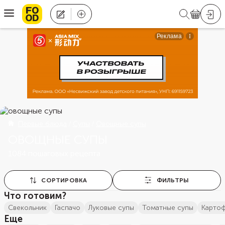
Первые блюда
Супы
Овощные супы
ОВОЩНЫЕ СУПЫ
1084 пошаговых рецепта
СОРТИРОВКА
ФИЛЬТРЫ
Что готовим?
свекольник
гаспачо
луковые супы
томатные супы
карто
Еще