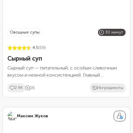
овощные супы
30 минут
4.5
(59)
Сырный суп
Сырный суп — питательный, с особым сливочным
вкусом и нежной консистенцией. Главный
ингредиент — плавленый сыр, но при желании его
2.9K
16
Ингредиенты
можно заменить на полутвердый Чеддер, вкус от
этого станет еще изысканнее.
Максим Жуков