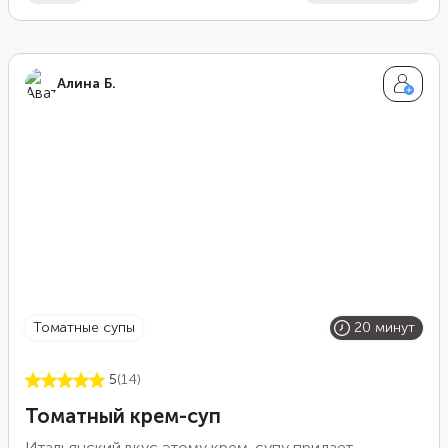
поджарку со свеклой только в самом конце
приготовления. Готовый борщ хорошо сочетается со
сметаной, зеленью и чесночными гренками.
Алина Б.
томатные супы
20 минут
5
(14)
Томатный крем-суп
Итальянский вкус этому крем-супу придает