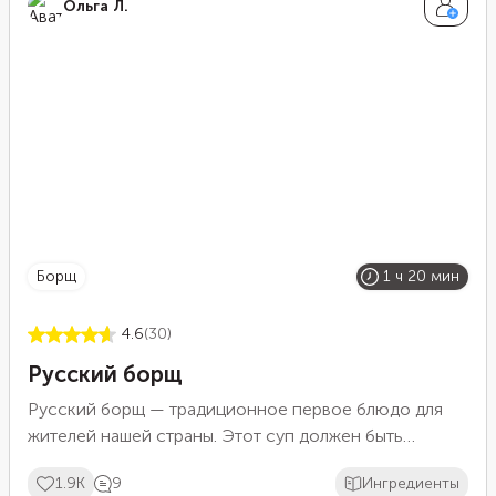
Ольга Л.
борщ
1 ч 20 мин
4.6
(30)
Русский борщ
Русский борщ — традиционное первое блюдо для
жителей нашей страны. Этот суп должен быть
наваристым и сытным, поэтому выбирайте мясо на
1.9K
9
Ингредиенты
косточке. Для сохранения яркого цвета добавляйте