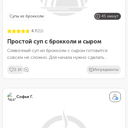
супы из брокколи
45 минут
4.7
(22)
Простой суп с брокколи и сыром
Сливочный суп из брокколи с сыром готовится
совсем не сложно. Для начала нужно сделать
зажарку с луком, чесноком и мукой, потом влить
1.1K
Ингредиенты
бульон и молоко, после чего добавить морковь и
брокколи с тертым сыром. Варится такой супчик
всего 45 минут.
Софья Г.