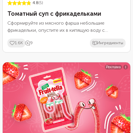
4.8
(5)
Томатный суп с фрикадельками
Сформируйте из мясного фарша небольшие
фрикадельки, опустите их в кипящую воду с
овощами и потомите на слабом огне. Суп получится
1.6K
9
Ингредиенты
наваристым, согревающим и очень сытным. Овощная
зажарка с томатной пастой придаст бульону густоту
и красивый красновато-золотистый цвет. Кроме
красного перца, можно добавить паприку, молотый
кориандр и другие приправы по вкусу.