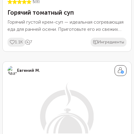
5
(8)
Горячий томатный суп
Горячий густой крем-суп — идеальная согревающая
еда для ранней осени. Приготовьте его из свежих
летних овощей. Если нет цели готовить
1.1K
7
Ингредиенты
вегетарианское блюдо, то овощной бульон можно
заменить на говяжий или куриный. А если суп
получился слишком жидким, дополните его порцией
отварного риса.
Евгений М.