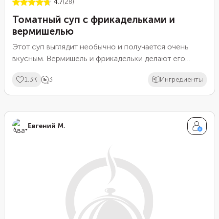
4.7
(28)
Томатный суп с фрикадельками и
вермишелью
Этот суп выглядит необычно и получается очень
вкусным. Вермишель и фрикадельки делают его
настолько сытным, что второе блюдо на обед не
1.3K
3
Ингредиенты
понадобится. Такой суп с удовольствием съест даже
ребенок, ведь на столе он смотрится интересно и
очень аппетитно.
Евгений М.