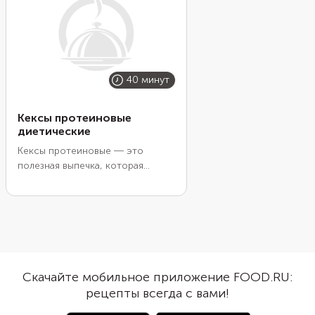
40 минут
Кексы протеиновые
диетические
Кексы протеиновые ― это
полезная выпечка, которая
готовится всего из двух
ингредиентов протеина и
куриных яиц. Вы можете брать
эти кексы с собой на
тренировку. Выпечка восполнит
вас дневной нормой белка, а
также утолит голод.
Скачайте мобильное приложение FOOD.RU:
Рекомендовано персональными
рецепты всегда с вами!
фитнес тренерами.