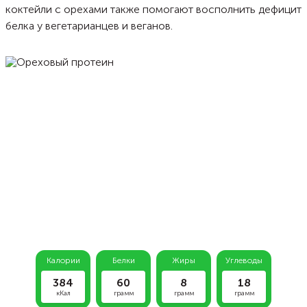
коктейли с орехами также помогают восполнить дефицит
белка у вегетарианцев и веганов.
Калории
Белки
Жиры
Углеводы
384
60
8
18
кКал
грамм
грамм
грамм