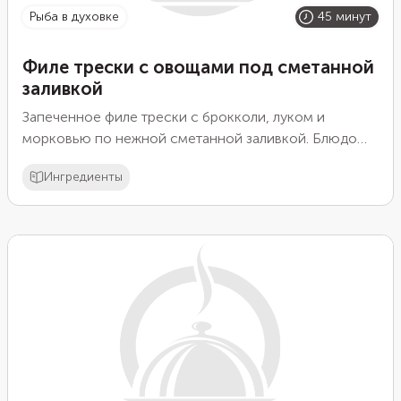
рыба в духовке
45 минут
Филе трески с овощами под сметанной
заливкой
Запеченное филе трески с брокколи, луком и
морковью по нежной сметанной заливкой. Блюдо
готовится очень просто и быстро, а получается
Ингредиенты
очень вкусно. Такое блюдо можно приготовить к
столу к приходу гостей, когда нет много времени на
готовку.