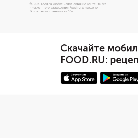
©
2026
, Food.ru Любое использование контента без
письменного разрешения Food.ru запрещено.
Возрастное ограничение 16+
Скачайте моби
FOOD.RU: рецеп