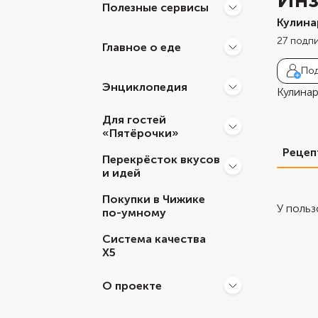
Полезные сервисы
Кулина
27
подп
Главное о еде
Под
Энциклопедия
Кулинар
Для гостей
«Пятёрочки»
Реце
Перекрёсток вкусов
и идей
Покупки в Чижике
У польз
по-умному
Система качества
Х5
О проекте