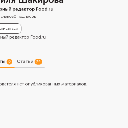
рный редактор Food.ru
исчиков
0
подписок
писаться
ный редактор Food.ru
пты
Статьи
0
74
ователя нет опубликованных материалов.