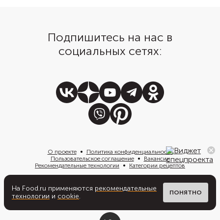
Подпишитесь на нас в
социальных сетях:
О проекте
Политика конфиденциальности
Пользовательское соглашение
Вакансии
Рекомендательные технологии
Категории рецептов
На Food.ru применяются
рекомендательные
Написать нам
ПОНЯТНО
технологии
и
cookie
.