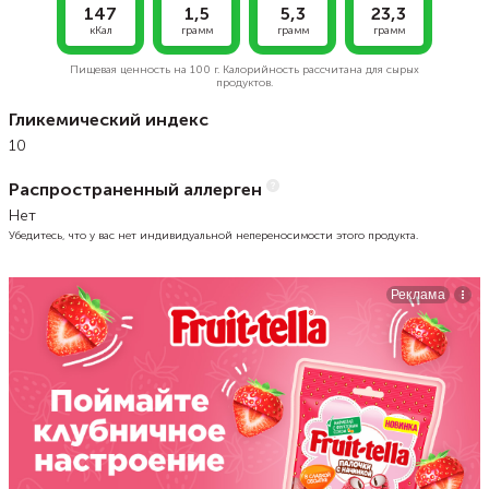
147
1,5
5,3
23,3
кКал
грамм
грамм
грамм
Пищевая ценность на
100 г.
Калорийность рассчитана для сырых
продуктов.
Гликемический индекс
10
Распространенный аллерген
Нет
Убедитесь, что у вас нет индивидуальной непереносимости этого продукта.