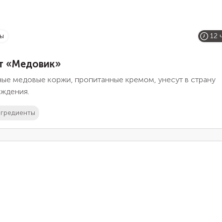
ты
12 
т «Медовик»
ные медовые коржи, пропитанные кремом, унесут в страну
аждения.
гредиенты