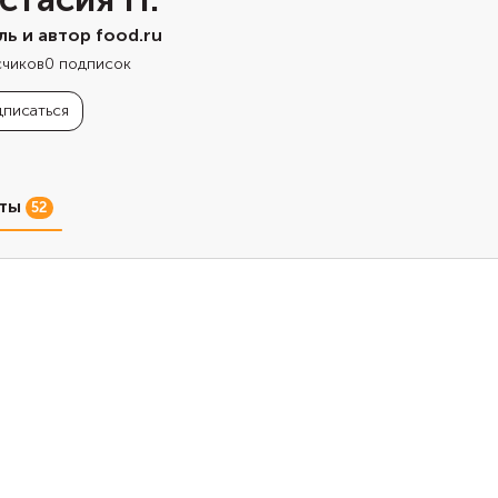
ль и автор food.ru
счиков
0
подписок
писаться
пты
52