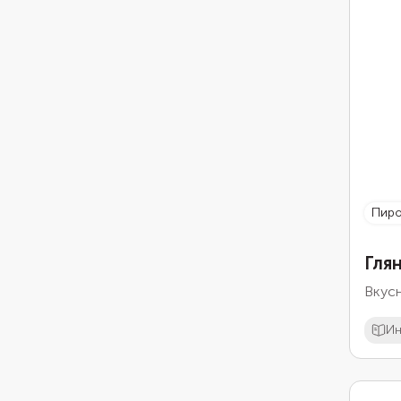
пир
Гля
Вкус
Ин