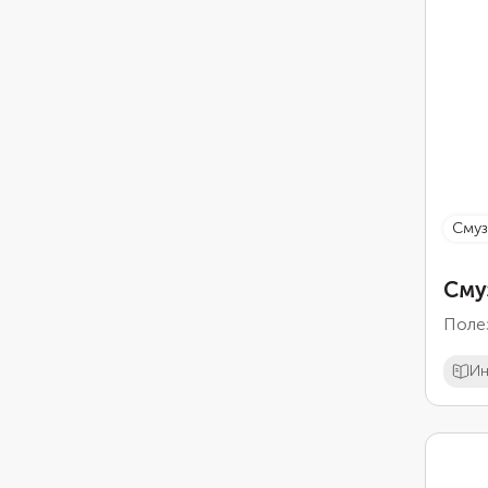
сму
Сму
Полез
Ин