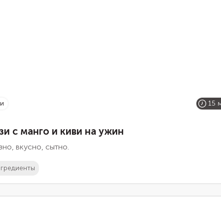
зи
15 
зи с манго и киви на ужин
но, вкусно, сытно.
гредиенты