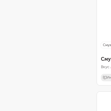
сму
Сму
Вкус 
Ин