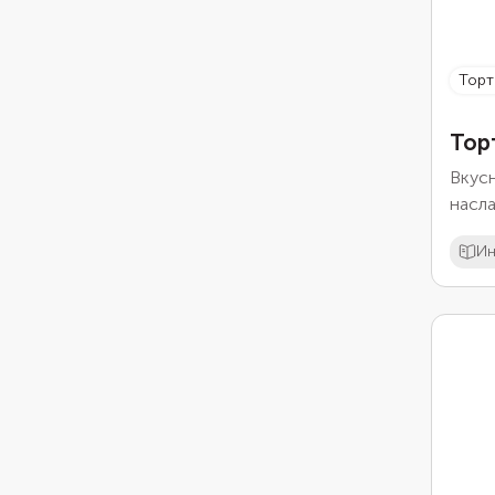
тор
Тор
Вкус
насл
Ин