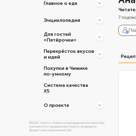
Главное о еде
Читате
7
подпи
Энциклопедия
Под
Для гостей
«Пятёрочки»
Перекрёсток вкусов
Реце
и идей
Покупки в Чижике
по-умному
Система качества
Х5
О проекте
©
2026
, Food.ru Любое использование контента без
письменного разрешения Food.ru запрещено.
Возрастное ограничение 16+