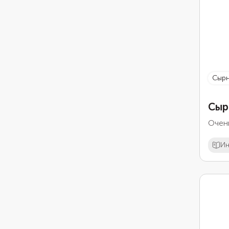
сыр
Сыр
Очень
Ин