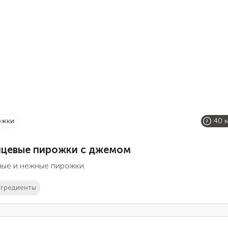
ожки
40 
нцевые пирожки с джемом
ные и нежные пирожки.
гредиенты