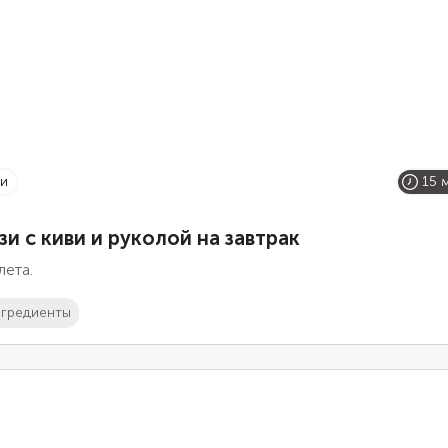
зи
15 
зи с киви и руколой на завтрак
лета.
гредиенты