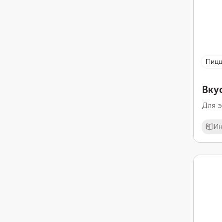
пиц
Вку
Для э
Ин