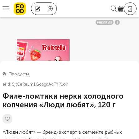
Продукты
erid: 5jtCeReLm1GcagaAdFYP1oh
Филе-ломтики нерки холодного
копчения «Люди любят», 120 г
«Люди любят» — бренд-эксперт в сегменте рыбных