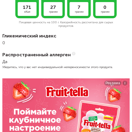
171
27
7
0
кКал
грамм
грамм
грамм
Пищевая ценность на
100 г.
Калорийность рассчитана для сырых
продуктов.
Гликемический индекс
0
Распространенный аллерген
Да
Убедитесь, что у вас нет индивидуальной непереносимости этого продукта.