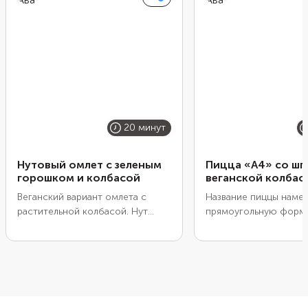
20 минут
Нутовый омлет с зеленым
Пицца «А4» со шп
горошком и колбасой
веганской колбас
Веганский вариант омлета с
Название пиццы намек
растительной колбасой. Нут
прямоугольную форму
берем уже пророщенный.
качестве основы испо
лаваш. Благодаря это
не займет много врем