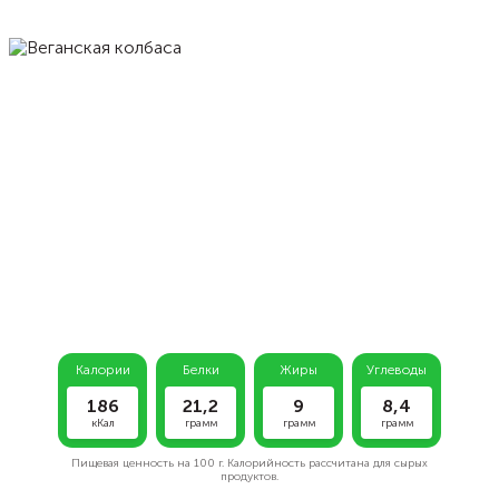
Калории
Белки
Жиры
Углеводы
186
21,2
9
8,4
кКал
грамм
грамм
грамм
Пищевая ценность на
100 г.
Калорийность рассчитана для сырых
продуктов.