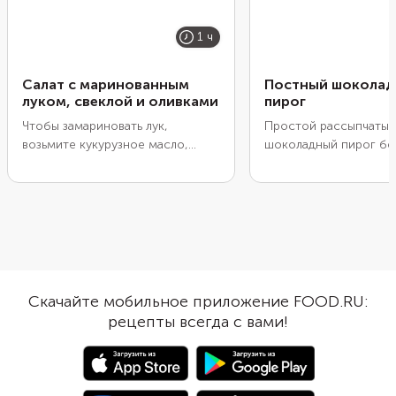
1 ч
Салат с маринованным
Постный шокола
луком, свеклой и оливками
пирог
Чтобы замариновать лук,
Простой рассыпчатый
возьмите кукурузное масло,
шоколадный пирог без
лимонный сок, цедру и мед.
молока.
Свеклу отварите или запеките
заранее. Вместо петрушки и
мяты можно положить руколу,
мангольд или листовой салат.
Если не едите мед, добавьте в
маринад сироп топинамбура.
Оливки берите зеленые без
Скачайте мобильное приложение FOOD.RU:
косточек.
рецепты всегда с вами!