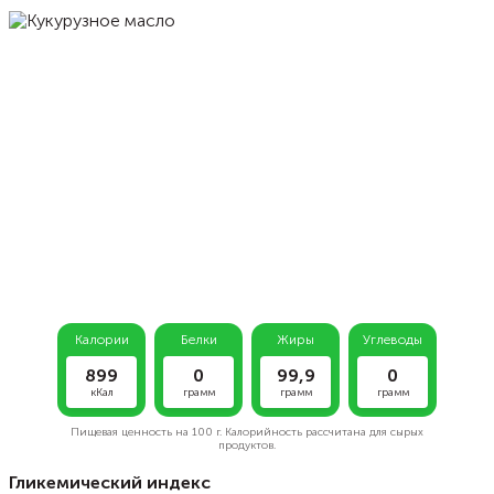
Калории
Белки
Жиры
Углеводы
899
0
99,9
0
кКал
грамм
грамм
грамм
Пищевая ценность на
100 г.
Калорийность рассчитана для сырых
продуктов.
Гликемический индекс