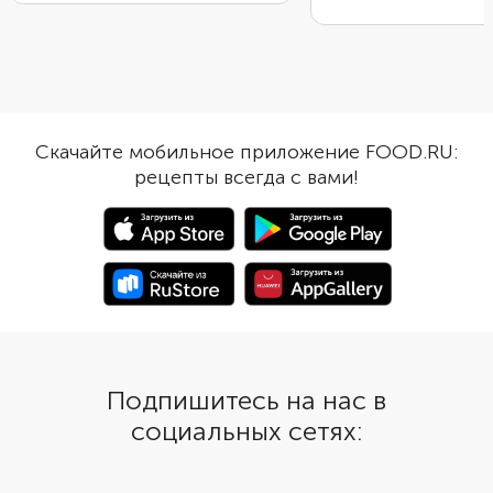
12–15 г. А все сухие ингредиенты
желательно взвешивать на весах,
чтобы не ошибиться в
граммовке. Также понадобятся
инстантные дрожжи и сухое
молоко — эти ингредиенты
лучше ничем не заменять.
Скачайте мобильное приложение FOOD.RU:
Готовый хлеб получится пышным
рецепты всегда с вами!
с приятной волокнистой
текстурой. Из указанных
ингредиентов получится
небольшая буханка размером 15
см.
Подпишитесь на нас в
социальных сетях: