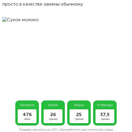
просто в качестве замены обычному.
Калории
Белки
Жиры
Углеводы
476
26
25
37,5
кКал
грамм
грамм
грамм
Пищевая ценность на
100 г.
Калорийность рассчитана для сырых