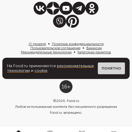
О проекте
Политика конфиденциальности
Пользовательское соглашение
Вакансии
Рекомендательные технологии
Категории рецептов
На Food.ru применяются
рекомендательные
Написать нам
ПОНЯТНО
технологии
и
cookie
.
©
2026
, Food.ru
Любое использование контента без письменного разрешения
Food.ru запрещено.