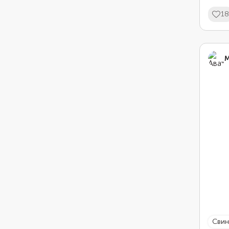
18
М
сви