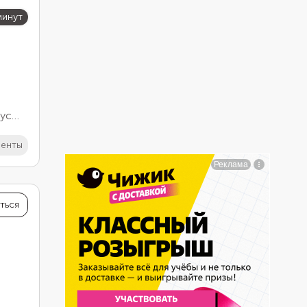
минут
кус
иные
иенты
о
ться