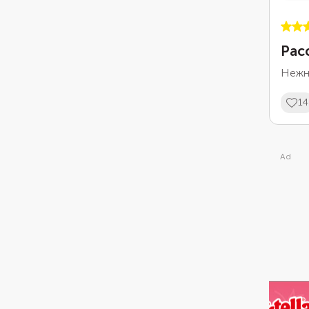
Рас
Нежн
14
Ad