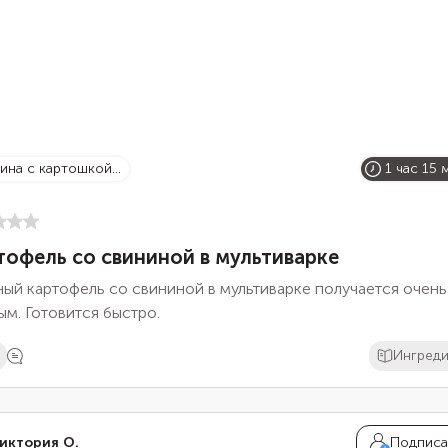
нина с картошкой...
1 час 15 
тофель со свининой в мультиварке
ый картофель со свининой в мультиварке получается очень
м. Готовится быстро.
Ингред
иктория О.
Подписа