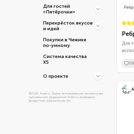
Для гостей
реб
«Пятёрочки»
Перекрёсток вкусов
и идей
Реб
Покупки в Чижике
Для т
по-умному
испол
Система качества
гото
Х5
58
ребр
приг
О проекте
пере
обсуш
А
©
2026
, Food.ru Любое использование контента без
письменного разрешения Food.ru запрещено.
Возрастное ограничение 16+