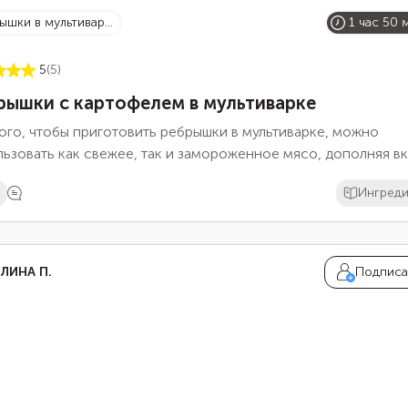
рышки в мультивар...
1 час 50 
5
(5)
рышки с картофелем в мультиварке
ого, чтобы приготовить ребрышки в мультиварке, можно
ьзовать как свежее, так и замороженное мясо, дополняя в
вого блюда пряными травами и специями. Очень хорошо св
Ингред
ышки сочетаются со вкусом картофеля, который в процессе
отовления пропитывается мясными соками и ароматом. Мяс
д приготовлением важно хорошо подготовить, промыть,
ить и обжарить.
ЛИНА П.
Подписа