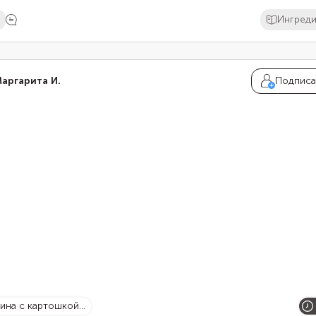
Ингред
аргарита И.
Подписа
нина с картошкой...