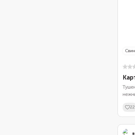
сви
Кар
Тушен
нежны
22
в