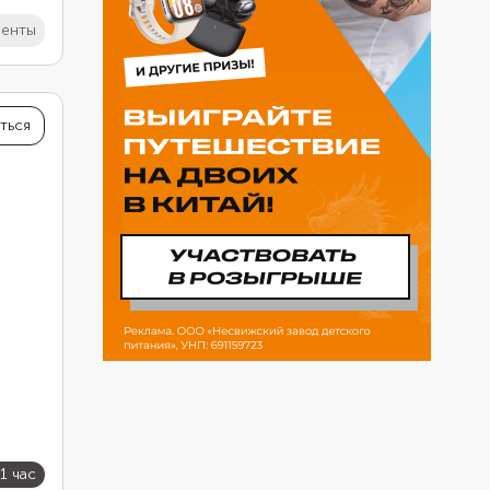
иенты
ться
1 час