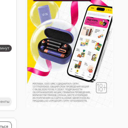
минут
иенты
ться