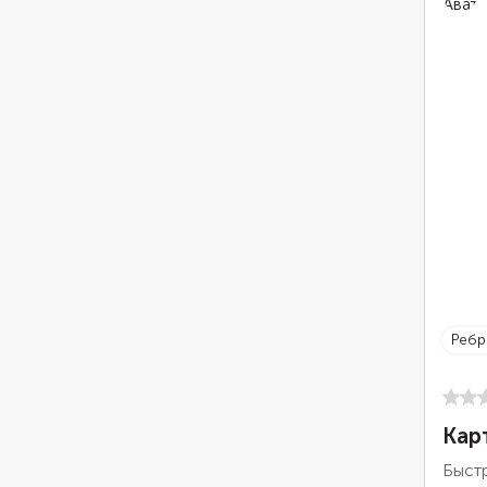
реб
Кар
Быст