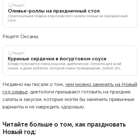
Рецепт
Оливье-роллы на праздничный стол
Оригинальная подача классического салата оливье на праздничный
стол.
Рецепт Оксаны:
Рецепт
Куриные сердечки в йогуртовом соусе
Блюдо получается очень вкусное, диетическое. Готовлю для всей
семьи, и даже ребёнок, который очень привередлив, любит это
блюдо. Я подаю его с кукурузно-амарантовыми макаронами либо с
рисовой лапшой. Люблю готовить в мультиварке, но можно и на
сковороде.
Недавно мы писали о том,
чем можно заменить на Новый
год оливье
: диетологи призывают готовить на праздник
салаты и закуски, которые могли бы заменить привычные
варианты и не навредить здоровью.
Читайте больше о том, как праздновать
Новый год: