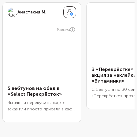
Анастасия М.
Реклама
В «Перекрёстке» 
акция за наклейки
«Витаминки»
5 вебтунов на обед в
С 1 августа по 30 сен
«Select Перекрёсток»
«Перекрёстке» прохо
накопительная акция
Вы зашли перекусить, ждете
«Витаминки». Суть: ко
заказ или просто присели в кафе
наклейки и собирайте
на 15 минут между делами. Рука
скидкой коллекцию из
тянется к телефону: листать
антистресс-игрушек в
ленту, проверять уведомления. А
овощей. Все герои мя
что, если вместо бесконечного