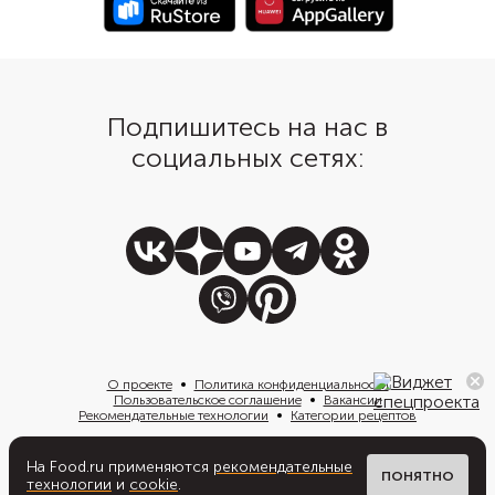
Подпишитесь на нас в
социальных сетях:
О проекте
Политика конфиденциальности
Пользовательское соглашение
Вакансии
Рекомендательные технологии
Категории рецептов
На Food.ru применяются
рекомендательные
Написать нам
ПОНЯТНО
технологии
и
cookie
.