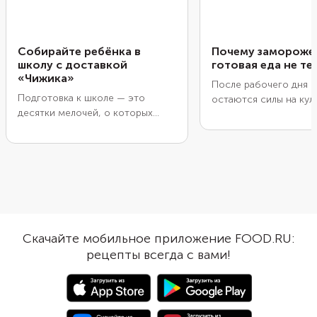
Собирайте ребёнка в
Почему замороже
школу с доставкой
готовая еда не те
«Чижика»
После рабочего дня н
Подготовка к школе — это
остаются силы на кул
десятки мелочей, о которых
подвиги. Справиться 
просто забыть. Хорошо, когда
поможет замороженн
есть возможность в любой
еда, которая по вкусу
момент заказать тетради,
уступает свежеприго
дневник, канцелярию и даже
Рассказываем, благод
спортивную форму — выручает
рецептурам и технол
доставка «Чижика». А заодно
блюда сохраняют текс
можно выиграть классные призы.
аромат и аппетитный 
после заморозки.
Скачайте мобильное приложение FOOD.RU:
рецепты всегда с вами!