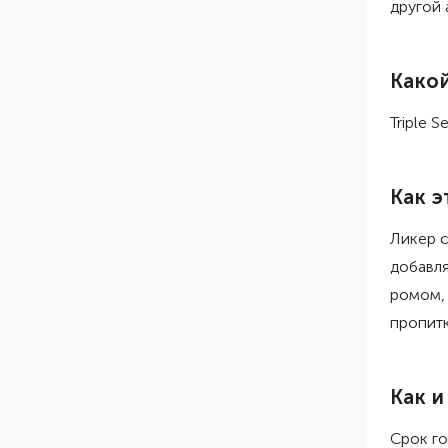
другой 
Какой
Triple 
Как э
Ликер с
добавля
ромом, 
пропитк
Как и
Срок го