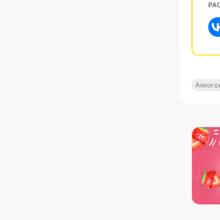
РА
алкого