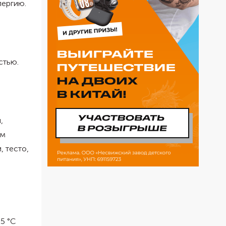
лергию.
стью.
,
ым
, тесто,
5 °C