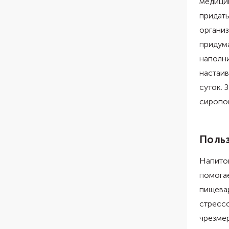
медицин
придать
организ
придума
наполни
настаив
суток. 
сиропом
Польз
Напиток
помогае
пищева
стресс
чрезмер