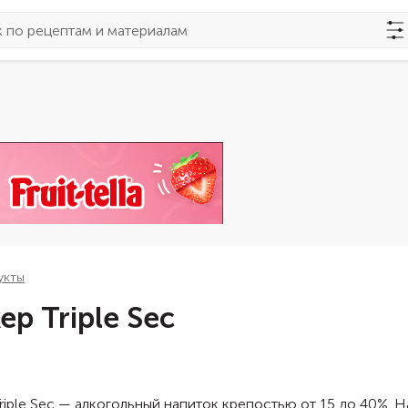
укты
ер Triple Sec
riple Sec — алкогольный напиток крепостью от 15 до 40%. 