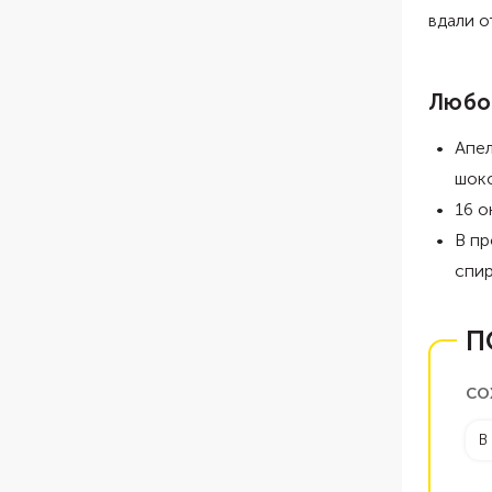
вдали о
Любо
Апел
шоко
16 о
В пр
спир
П
СО
В