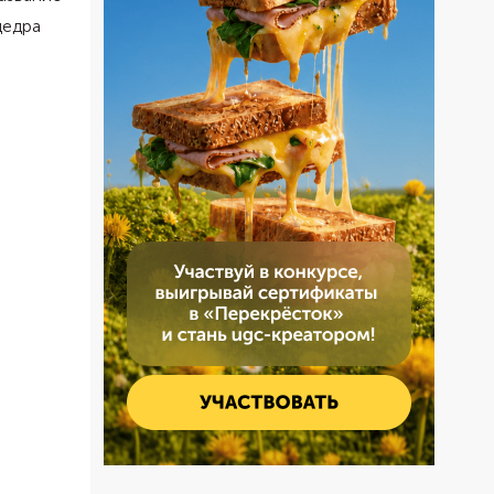
цедра