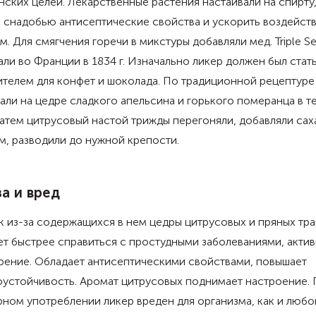
ских целей. Лекарственные растения настаивали на спирту
 снадобью антисептические свойства и ускорить воздейств
м. Для смягчения горечи в микстуры добавляли мед. Triple S
ли во Франции в 1834 г. Изначально ликер должен был стат
телем для конфет и шоколада. По традиционной рецептуре
али на цедре сладкого апельсина и горького померанца в т
Затем цитрусовый настой трижды перегоняли, добавляли са
, разводили до нужной крепости.
а и вред
 из-за содержащихся в нем цедры цитрусовых и пряных тра
т быстрее справиться с простудными заболеваниями, актив
рение. Обладает антисептическими свойствами, повышает
оустойчивость. Аромат цитрусовых поднимает настроение.
ном употреблении ликер вреден для организма, как и любо