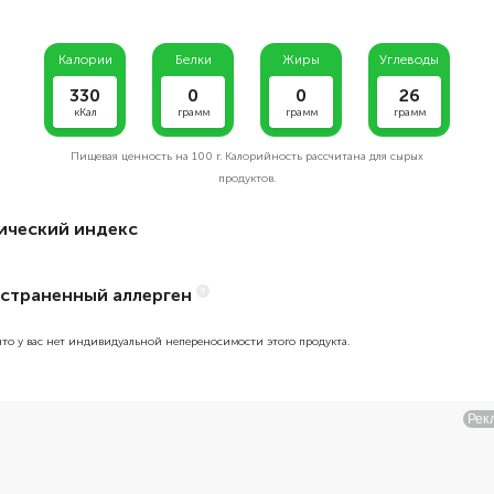
Калории
Белки
Жиры
Углеводы
330
0
0
26
кКал
грамм
грамм
грамм
Пищевая ценность на
100 г.
Калорийность рассчитана для сырых
продуктов.
ический индекс
страненный аллерген
 что у вас нет индивидуальной непереносимости этого продукта.