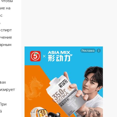
, чтобы
ие на
ec
ь
 спирт
ечение
харным
вах
изирует
 При
й