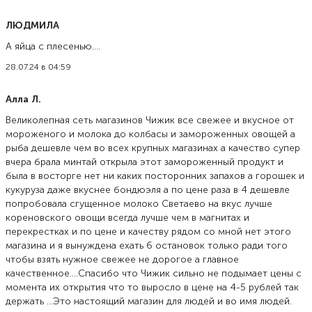
ЛЮДМИЛА
А яйца с плесенью....
28.07.24 в 04:59
Алла Л.
Великолепная сеть магазинов Чижик все свежее и вкусное от
мороженого и молока до колбасы и замороженных овощей а
рыба дешевле чем во всех крупных магазинах а качество супер
вчера брала минтай открыла этот замороженный продукт и
была в восторге нет ни каких посторонних запахов а горошек и
кукуруза даже вкуснее бондюэля а по цене раза в 4 дешевле
попробовала сгущенное молоко Светаево на вкус лучше
кореновского овощи всегда лучше чем в магнитах и
перекрестках и по цене и качеству рядом со мной нет этого
магазина и я вынуждена ехать 6 остановок только ради того
чтобы взять нужное свежее не дорогое а главное
качественное....Спасибо что Чижик сильно не подымает цены с
момента их открытия что то выросло в цене на 4-5 рублей так
держать ...Это настоящий магазин для людей и во имя людей.