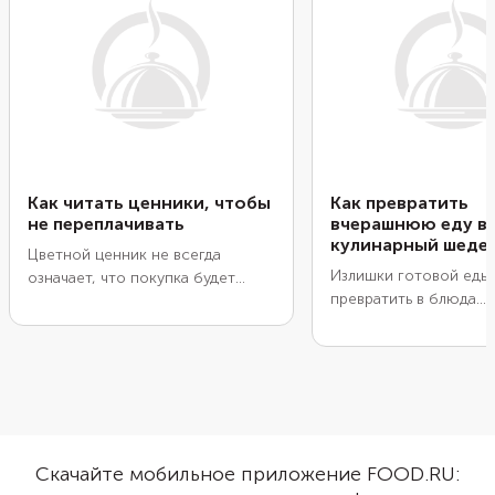
Как читать ценники, чтобы
Как превратить
не переплачивать
вчерашнюю еду в
кулинарный шеде
Цветной ценник не всегда
Излишки готовой еды 
означает, что покупка будет
превратить в блюда
выгодной. Скидка может
ресторанного уровня.
действовать только при
Вчерашние рис и кар
определенных условиях,
отличная основа для 
например, при покупке
гарниров и запеканок
нескольких штук. Да и всегда ли
мясо, тушеный фарш 
стоит брать то, что предлагают
рагу дополнят начинку
по акции, а не соседние на
пирогов. Используйте
полке продукты? Разбираемся,
Скачайте мобильное приложение FOOD.RU:
Food.ru, чтобы превра
как быстро оценивать