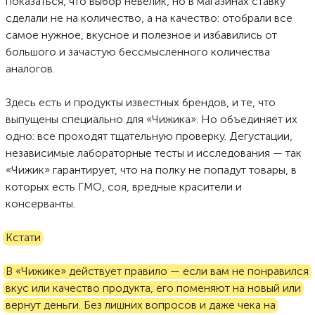
показаться, что выбор невелик, но в магазинах ставку
сделали не на количество, а на качество: отобрали все
самое нужное, вкусное и полезное и избавились от
большого и зачастую бессмысленного количества
аналогов.
Здесь есть и продукты известных брендов, и те, что
выпущены специально для «Чижика». Но объединяет их
одно: все проходят тщательную проверку. Дегустации,
независимые лабораторные тесты и исследования — так
«Чижик» гарантирует, что на полку не попадут товары, в
которых есть ГМО, соя, вредные красители и
консерванты.
Кстати
В «Чижике» действует правило — если вам не понравился
вкус или качество продукта, его поменяют на новый или
вернут деньги. Без лишних вопросов и даже чека на