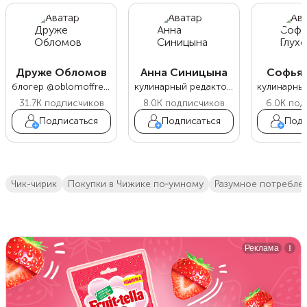
Друже Обломов
Анна Синицына
Софья 
блогер @oblomoffrecipe
кулинарный редактор Food.ru
31.7K
подписчиков
8.0K
подписчиков
6.0K
под
Подписаться
Подписаться
Подп
Чик-чирик
Покупки в Чижике по‑умному
Разумное потребле