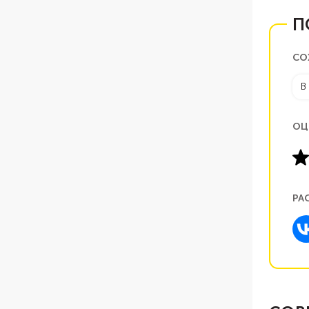
П
СО
В
ОЦ
РА