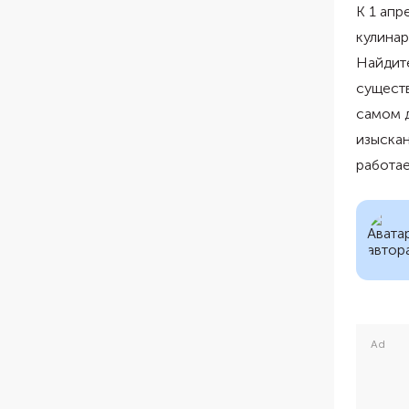
К 1 апр
кулинар
Найдите
существ
самом д
изыскан
работае
Ad