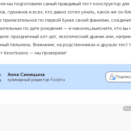
еля мы подготовили самый правдивый тест-конструктор для
ов, гурманов и всех, кто давно хотел узнать, какое же он бл
 прилагательное по первой букве своей фамилии, соединит
ительным по дате рождения — и наконец выясните, кто вы 
еле: праздничный хот-дог, экзотический драник или, напри
ный пельмень. Внимание, на родственниках и друзьях тест 
т безотказно — мы проверяли!
Анна Синицына
Подпис
кулинарный редактор Food.ru