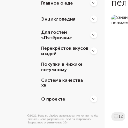
пел
Главное о еде
Энциклопедия
Для гостей
«Пятёрочки»
Перекрёсток вкусов
и идей
Покупки в Чижике
по-умному
Система качества
Х5
О проекте
©
2026
, Food.ru Любое использование контента без
12
письменного разрешения Food.ru запрещено.
Возрастное ограничение 16+