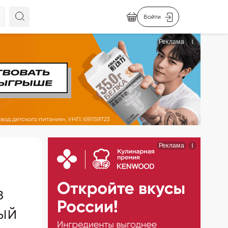
Войти
з
ный