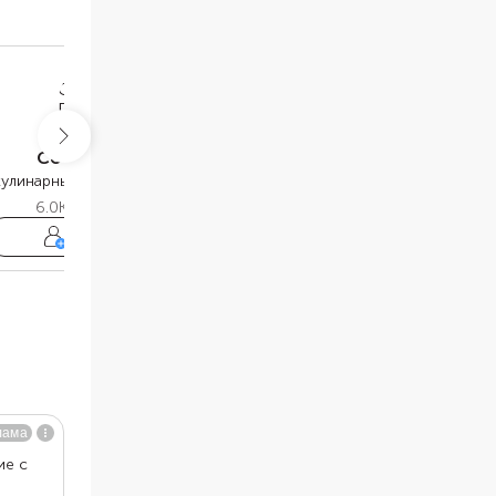
Софья Глухова
Алина Бирюкова
кулинарный редактор Food.ru
кулинарный редактор Food.ru
6.0K
подписчиков
4.8K
подписчиков
Подписаться
Подписаться