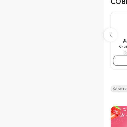
СОВ
Д
бло
3
коротк