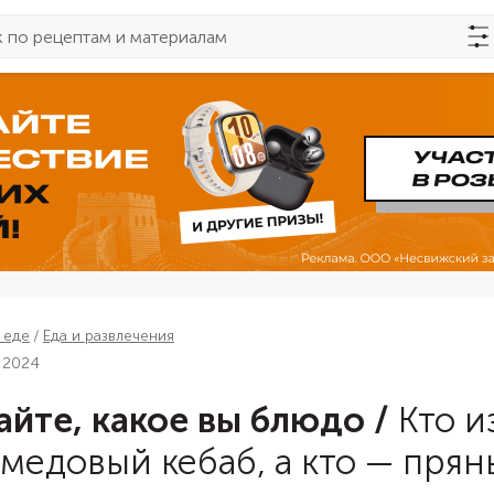
 еде
Еда и развлечения
 2024
айте, какое вы блюдо
/
Кто и
 медовый кебаб, а кто — пря