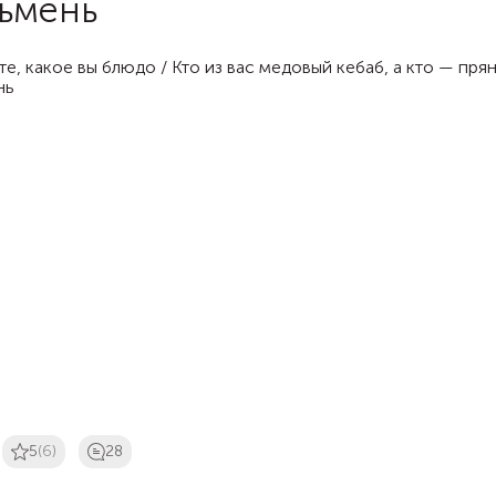
ьмень
5
(6)
28