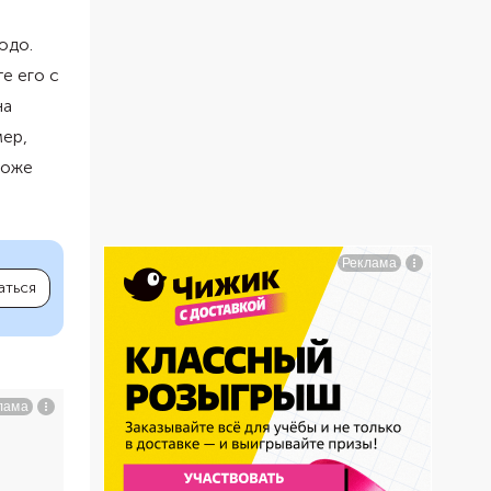
юдо.
е его с
на
мер,
тоже
аться