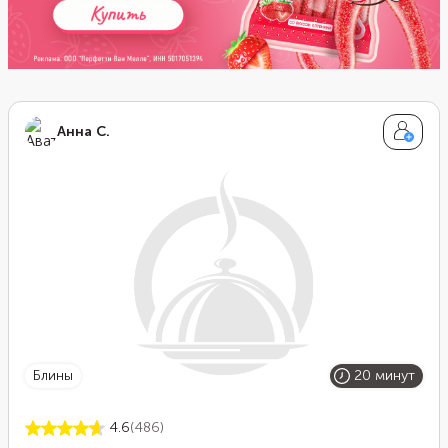
Анна С.
блины
20 минут
4.6
(486)