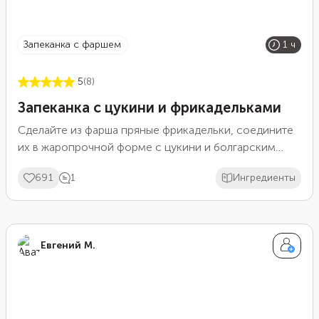
запеканка с фаршем
1 ч
5
(8)
Запеканка с цукини и фрикадельками
Сделайте из фарша пряные фрикадельки, соедините
их в жаропрочной форме с цукини и болгарским
перцем и запеките вместе с томатным соусом.
691
1
Ингредиенты
Чтобы блюдо интересно смотрелось, расположите
мясные шарики и кусочки овощей по кругу, чередуя
друг с другом. В духовке соус загустеет, придаст
фрикаделькам аппетитный глянцевый блеск и усилит
Евгений М.
вкус приправ в мясе.