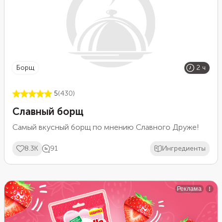
борщ
2 ч
5
(430)
Славный борщ
Самый вкусный борщ по мнению Славного Друже!
8.3K
91
Ингредиенты