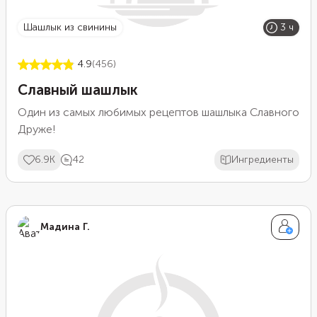
шашлык из свинины
3 ч
4.9
(456)
Славный шашлык
Один из самых любимых рецептов шашлыка Славного
Друже!
6.9K
42
Ингредиенты
Мадина Г.