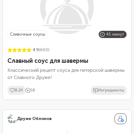
сливочные соусы
45 минут
4.9
(660)
Славный соус для шавермы
Классический рецепт соуса для питерской шавермы
от Славного Друже!
8.2K
58
Ингредиенты
Друже Обломов