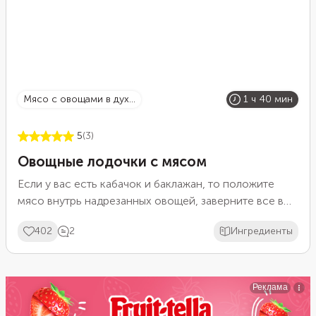
мясо с овощами в дух...
1 ч 40 мин
5
(3)
Овощные лодочки с мясом
Если у вас есть кабачок и баклажан, то положите
мясо внутрь надрезанных овощей, заверните все в
фольгу и запеките в духовке. Предварительно
402
2
Ингредиенты
подержите мясо в готовом маринаде и добавьте в
начинку свежую зелень, чеснок и перец. Кабачок и
баклажан впитают в себя аромат специй и пряных
трав, станут очень вкусными. А мясо сохранит свои
соки и останется мягким.