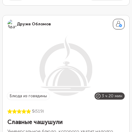
Друже Обломов
блюда из говядины
3 ч 20 мин
5
(519)
Славные чашушули
Универсальное блюдо, которого хватит надолго.