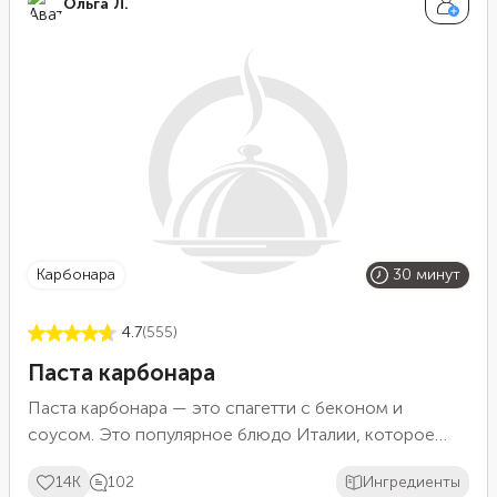
Ольга Л.
актуальна в осенний период сбора урожая. Кроме
яблок в шарлотку добавляют ягоды, груши и другие
фрукты. Самое главное в приготовлении шарлотки —
это хорошо взбить бисквитное тесто.
карбонара
30 минут
4.7
(555)
Паста карбонара
Паста карбонара — это спагетти с беконом и
соусом. Это популярное блюдо Италии, которое
полюбилось по всему миру. Оно готовится просто, а
14K
102
Ингредиенты
результат получается потрясающим.