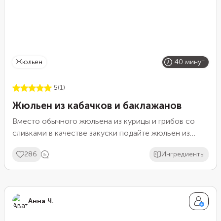
жюльен
40 минут
5
(1)
Жюльен из кабачков и баклажанов
Вместо обычного жюльена из курицы и грибов со
сливками в качестве закуски подайте жюльен из
овощей. Мы обжарили кабачок и баклажан, залив их
286
Ингредиенты
смесью сливок и сметаны. Чем жирнее будут
молочные продукты, тем вкуснее и сытнее получится
готовое блюдо. Перед отправкой в духовку
посыпьте его смесью сыра и зелени для румяной
Анна Ч.
корочки.