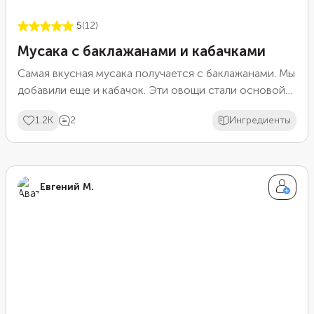
5
(12)
Мусака с баклажанами и кабачками
Самая вкусная мусака получается с баклажанами. Мы
добавили еще и кабачок. Эти овощи стали основой
запеканки. Предварительно обжарьте их на
1.2K
2
Ингредиенты
сковороде и уложите в форму, прослоив фаршем и
соусом бешамель. Не забудьте посыпать тертым
сыром, который при запекании образует аппетитную
корочку.
Евгений М.