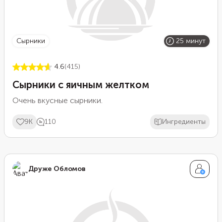
сырники
25 минут
4.6
(415)
Сырники с яичным желтком
Очень вкусные сырники.
9K
110
Ингредиенты
Друже Обломов