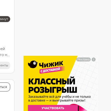
минут
оей
го не
иенты
а
ми
ться