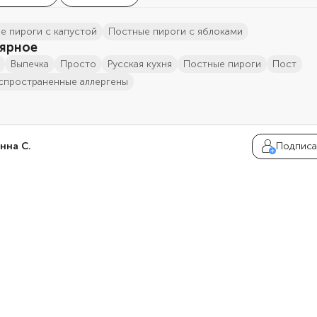
ые пироги с капустой
постные пироги с яблоками
ярное
выпечка
просто
русская кухня
постные пироги
пост
распространенные аллергены
нна С.
Подписа