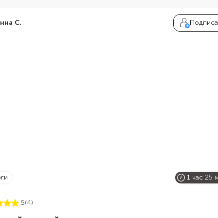
 досыты наесться сладкими пряниками. Стащить коврижку 
бного стола считалось большой удачей, так как по поверью
нна С.
Подписа
м десертом можно было приворожить жениха.
оги
1 час 25 
5
(4)