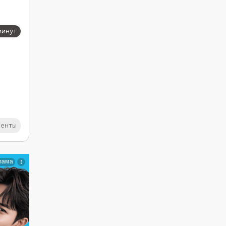
минут
иенты
,