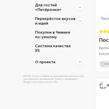
Для гостей
«Пятёрочки»
Перекрёсток вкусов
пос
и идей
Покупки в Чижике
по-умному
Пос
Система качества
Аром
Х5
кисли
нужны
О проекте
29
печет
прома
©
2026
, Food.ru Любое использование контента без
расти
письменного разрешения Food.ru запрещено.
Возрастное ограничение 16+
вишне
А
или ц