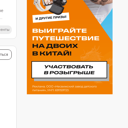
ые
иенты
чается
уется
ыбрать
ться