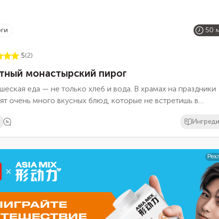
оги
50 
5
(2)
тный монастырский пирог
еская еда — не только хлеб и вода. В храмах на праздники
ят очень много вкусных блюд, которые не встретишь в
чных кафе. Отличается монастырская кухня простотой,
Ингред
дностью, самобытностью. Приготовьте по этому рецепту
ый монастырский пирог. Это традиционная русская выпечка
ая готовится из доступных и натуральных продуктов.