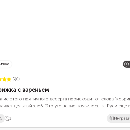
рижка
5
(6)
рижка с вареньем
ние этого пряничного десерта происходит от слова "ковриг
начает цельный хлеб. Это угощение появилось на Руси еще в
и готовилось из меда, муки и ягодного сока. На обычные
6
1
Ингред
ники их делали небольшого размера, а крупные ковриги пек
д свадьбой на девичник, чтобы невеста перед семейной жи