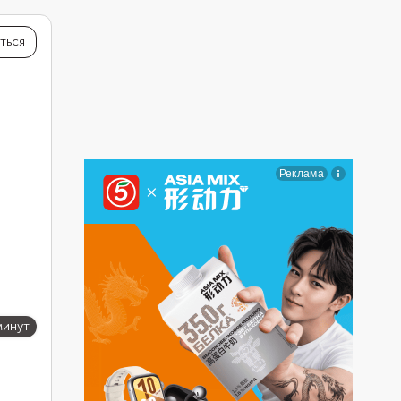
со
ться
минут