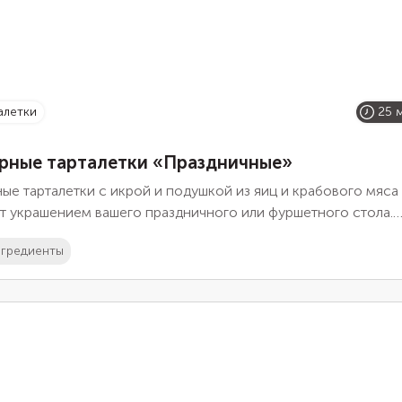
талетки
25 
рные тарталетки «Праздничные»
ые тарталетки с икрой и подушкой из яиц и крабового мяса
т украшением вашего праздничного или фуршетного стола.
е тарталетки диаметром не более 3 сантиметров.
гредиенты