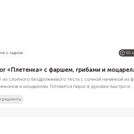
оги с сыром
55 
ог «Плетенка» с фаршем, грибами и моцарел
 из слоеного бездрожжевого теста с сочной начинкой из ф
ньонов и моцареллы. Готовится пирог в духовке быстро и
о.
гредиенты