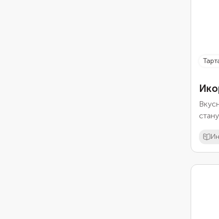
тар
Ико
Вкусн
стану
Берит
Ин