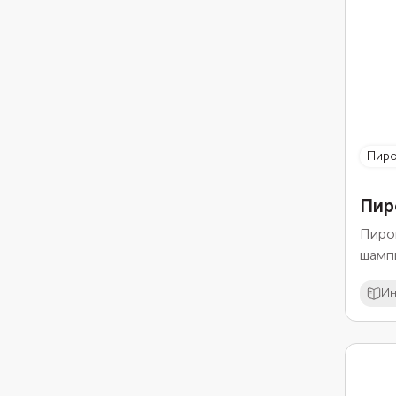
пир
Пир
Пирог
шампи
прост
Ин