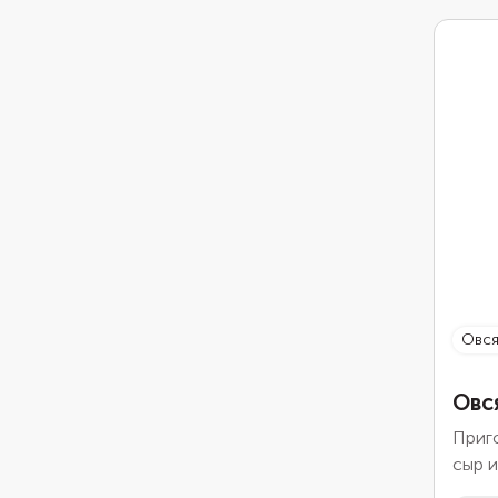
овс
Овс
Приго
сыр и
энерг