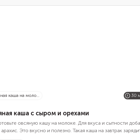
яная каша на моло...
30 
яная каша с сыром и орехами
товьте овсяную кашу на молоке. Для вкуса и сытности доба
 арахис. Это вкусно и полезно. Такая каша на завтрак заряди
ией на весь день.