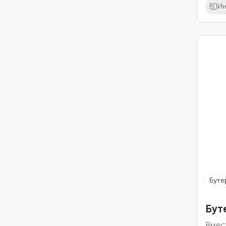
Ин
бут
Бут
Вмес