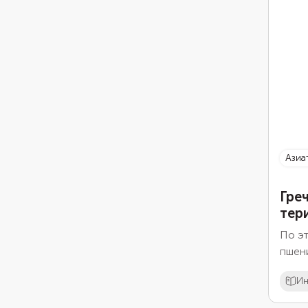
ази
Гре
тер
По эт
пшен
Ин