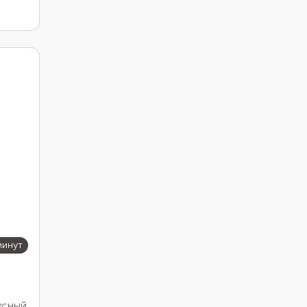
минут
усный