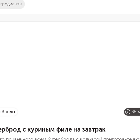
гредиенты
ерброды
35 
ерброд с куриным филе на завтрак
то привычного всем бутерброда с колбасой приготовьте вк