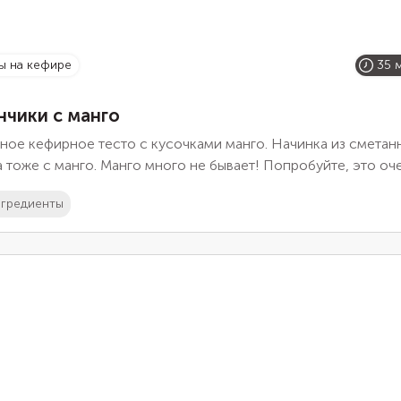
ны на кефире
35 
нчики с манго
ное кефирное тесто с кусочками манго. Начинка из сметан
 тоже с манго. Манго много не бывает! Попробуйте, это оч
о!
гредиенты