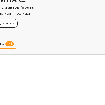
ль и автор food.ru
исчиков
4
подписки
писаться
пты
446