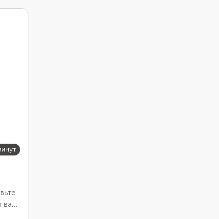
минут
вьте
т вас