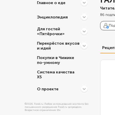
Главное о еде
Читате
86
подп
Энциклопедия
Под
Для гостей
«Пятёрочки»
Перекрёсток вкусов
Реце
и идей
Покупки в Чижике
по-умному
Система качества
Х5
О проекте
©
2026
, Food.ru Любое использование контента без
письменного разрешения Food.ru запрещено.
Возрастное ограничение 16+