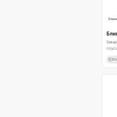
бли
Бли
Завар
соуса
вкусн
Ин