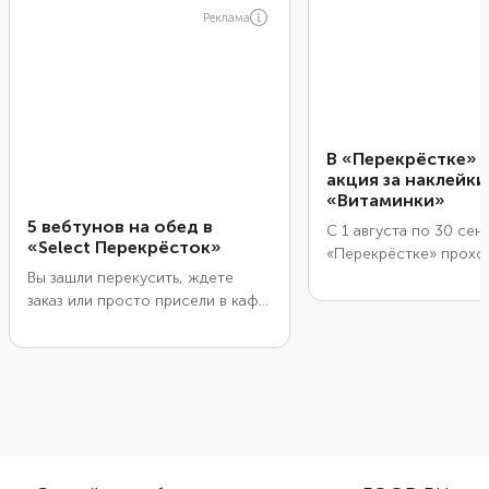
Реклама
В «Перекрёстке» 
акция за наклейки
«Витаминки»
5 вебтунов на обед в
С 1 августа по 30 сен
«Select Перекрёсток»
«Перекрёстке» прохо
накопительная акция
Вы зашли перекусить, ждете
«Витаминки». Суть: ко
заказ или просто присели в кафе
наклейки и собирайте
на 15 минут между делами. Рука
скидкой коллекцию из
тянется к телефону: листать
антистресс-игрушек в
ленту, проверять уведомления. А
овощей. Все герои мя
что, если вместо бесконечного
приятные на ощупь и 
скролла почитать короткую
характером.
историю, которая и успокоит, и
развлечет?