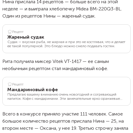
Нина прислала 14 рецептов — больше всего на этой
неделе — и выиграла хлебопечку Midea BM-220Q3-BL.
Один из рецептов Нины — жареный судак.
Рецепт
Жареный судак
Судак — вкусная рыба, не жирная и при это не костлявая, что и делает
ее такой популярной. Это блюдо можно смело подавать гостям.
Рита получила миксер Vitek VT-1417 — ее самым
необычным рецептом стал мандариновый кофе.
Рецепт
Мандариновый кофе
Предлагаю вашему вниманию очень новогодний и согревающий
напиток. Кофе с мандаринами. Эти замечательные ярко оранжевые
фрукты уже давно стали атрибутом Нового года. Их аромат сводит с
ума, они создают особое праздничное настроение и ожидание
волшебства.
Всего в конкурсе приняло участие 111 человек. Самое
большое количество рецептов прислала Нина — 25, на
втором месте — Оксана, у нее 19. Третью строчку заняла