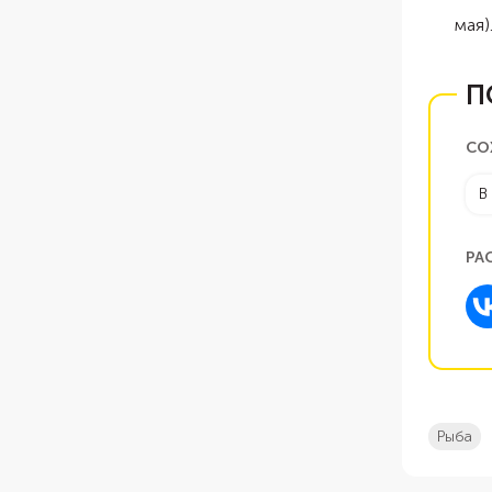
мая)
П
СО
В
РА
рыба