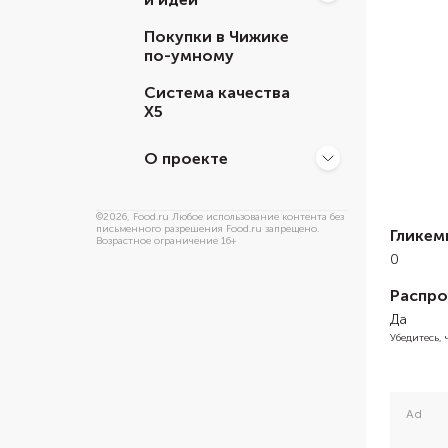
Покупки в Чижике
по-умному
Система качества
Х5
О проекте
©
2026
, Food.ru Любое использование контента без
письменного разрешения Food.ru запрещено.
Гликем
Возрастное ограничение 16+
0
Распро
Да
Убедитесь,
Ad