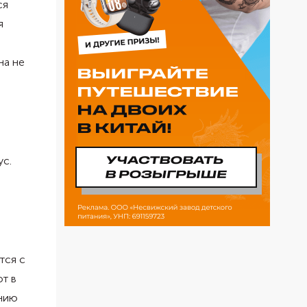
ся
я
на не
ус.
тся с
т в
ению