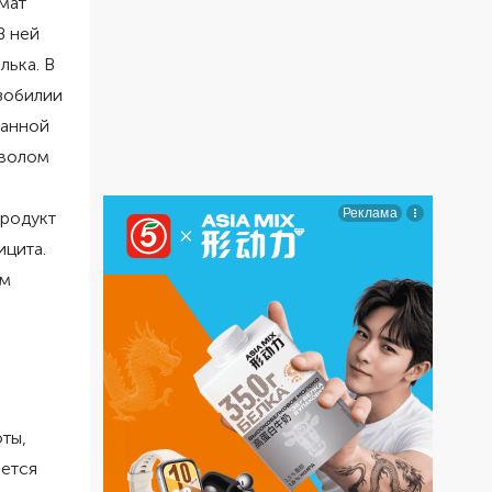
мат
В ней
лька. В
изобилии
ванной
мволом
Продукт
ицита.
ым
ты,
ается