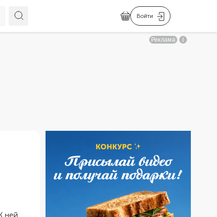
Войти
К ней