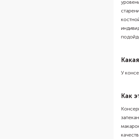
уровень
старени
костной
индиви
подойдё
Какая
У консе
Как э
Консерв
запекан
макарон
качеств