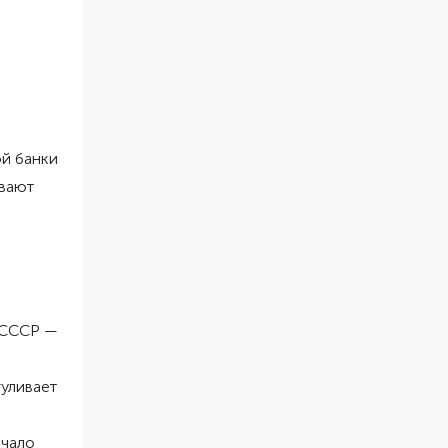
ой банки
ывают
 СССР —
гуливает
ачало