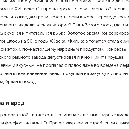
 письменное упоминание о кильке оставил шведский дипло
рман в XVII веке. Он процитировал слова ливонской песни. 
ось, что шведам грозит смерть, если в море переведется ки
ена они владели всей акваторией Балтийского моря, где в 
ь вкусная и питательная рыбка. Золотое время консервиро
пришлось на 50-е годы XX века. «Килька в томате» стала си
кой эпохи, по-настоящему народным продуктом. Консервы
кого рыбного завода дегустировал лично Никита Хрущев. 
евым и вкусным, не пропадал с полок даже во времена деф
ючали в повседневное меню, покупали на закуску к спиртн
м, брали в поход.
а и вред
ервированной кильке есть полиненасыщенные жирные кисло
 и фосфор, витамин D. При регулярном употреблении сниж