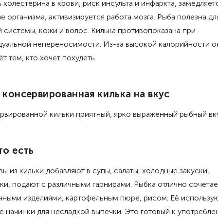
 холестерина в крови, риск инсульта и инфаркта, замедляет
е организма, активизируется работа мозга. Рыба полезна дл
 системы, кожи и волос. Килька противопоказана при
дуальной непереносимости. Из-за высокой калорийности о
т тем, кто хочет похудеть.
 консервированная килька на вкус
рвированной кильки приятный, ярко выраженный рыбный вк
то есть
ы из кильки добавляют в супы, салаты, холодные закуски,
ки, подают с различными гарнирами. Рыбка отлично сочетае
ными изделиями, картофельным пюре, рисом. Её использую
е начинки для несладкой выпечки. Это готовый к употребл