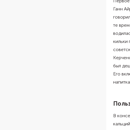
Первое
Ганн Ай
говорил
те врем
водилас
кильки 
советс
Керченс
был деш
Его вкл
напитка
Польз
В конс
кальций