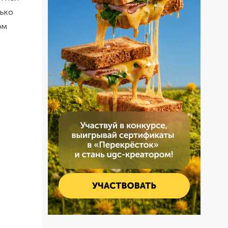
лько
ом