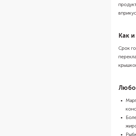
продукт
вприкус
Как и
Срок го
перекла
крышкой
Любо
Марг
конс
Боле
жиро
Рыбк