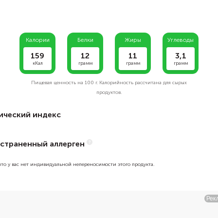
Калории
Белки
Жиры
Углеводы
159
12
11
3,1
кКал
грамм
грамм
грамм
Пищевая ценность на
100 г.
Калорийность рассчитана для сырых
продуктов.
ический индекс
страненный аллерген
 что у вас нет индивидуальной непереносимости этого продукта.