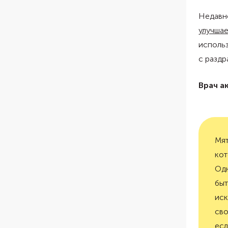
Недавн
улучшае
использ
с раздр
Врач а
Мят
кот
Одн
быт
иск
сво
есл