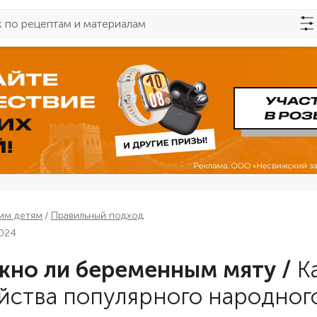
им детям
Правильный подход
2024
но ли беременным мяту
/
К
йства популярного народног