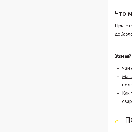
Что 
Пригот
добавл
Узнай
Чай 
Мята
под
Как 
свар
П