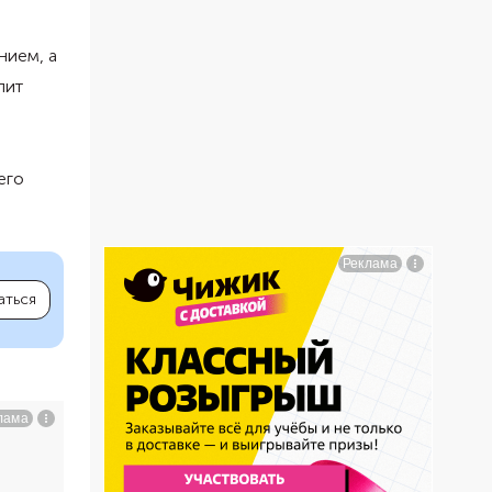
нием, а
лит
его
аться