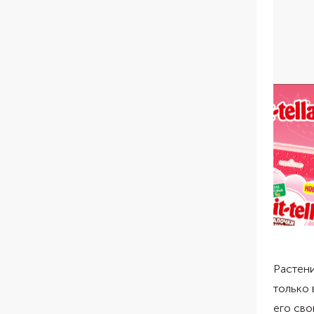
Растени
только 
его сво