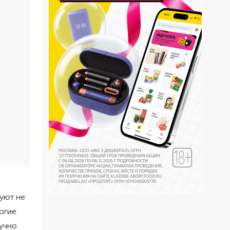
уют не
ногие
аучно