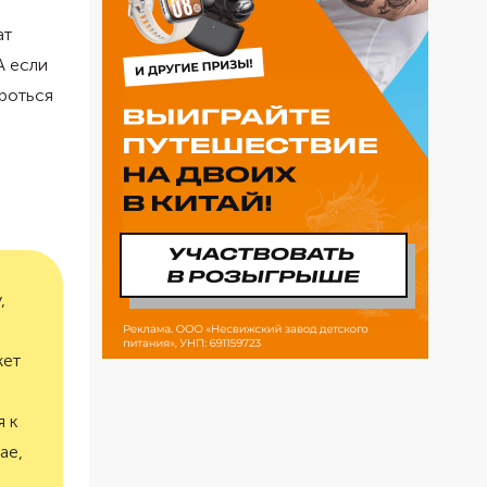
ат
А если
роться
,
жет
я к
ае,