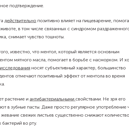
нное подтверждение.
та
действительно
позитивно влияет на пищеварение, помога
 животе, в том числе связанных с синдромом раздраженног
ка, снимает чувство тошноты.
ого, известно, что ментол, который является основным
нтом мятного масла, помогает в борьбе с насморком. И х
исследования
носят субъективный характер, большинство
дентов отмечают позитивный эффект от ментола во время
ка.
ет растение и
антибактериальными
свойствами. Не зря его
ют в зубные пасты. Даже просто регулярное употребление ч
и жевание свежих листьев существенно снижают количеств
 бактерий во рту.