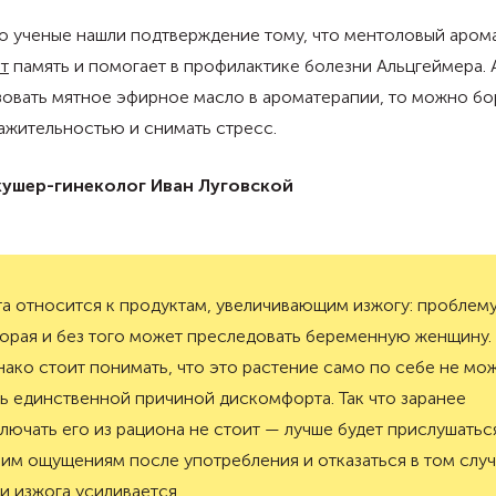
о ученые нашли подтверждение тому, что ментоловый аром
т
память и помогает в профилактике болезни Альцгеймера. 
овать мятное эфирное масло в ароматерапии, то можно бо
ажительностью и снимать стресс.
кушер-гинеколог Иван Луговской
а относится к продуктам, увеличивающим изжогу: проблему
орая и без того может преследовать беременную женщину.
ако стоит понимать, что это растение само по себе не мо
ь единственной причиной дискомфорта. Так что заранее
лючать его из рациона не стоит — лучше будет прислушатьс
им ощущениям после употребления и отказаться в том случ
и изжога усиливается.