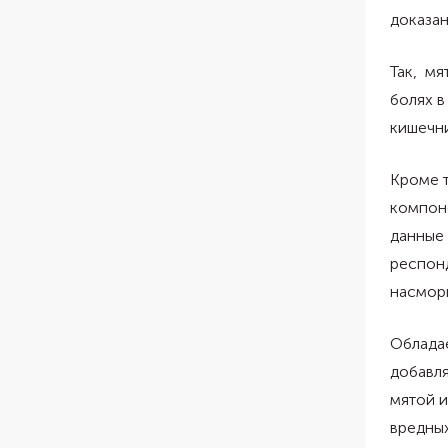
доказа
Так, мя
болях в
кишечни
Кроме т
компоне
данные
респон
насмор
Облада
добавля
мятой 
вредных