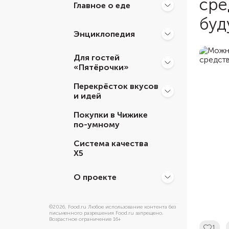
сре
Главное о еде
буд
Энциклопедия
Для гостей
«Пятёрочки»
Перекрёсток вкусов
и идей
Покупки в Чижике
по-умному
Система качества
Х5
О проекте
©
2026
, Food.ru Любое использование контента без
письменного разрешения Food.ru запрещено.
Возрастное ограничение 16+
1