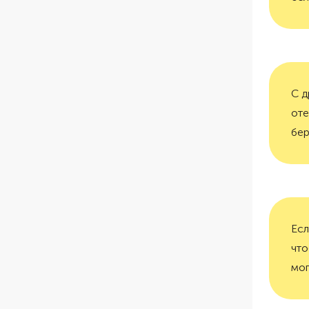
С д
оте
бер
Есл
что
мог