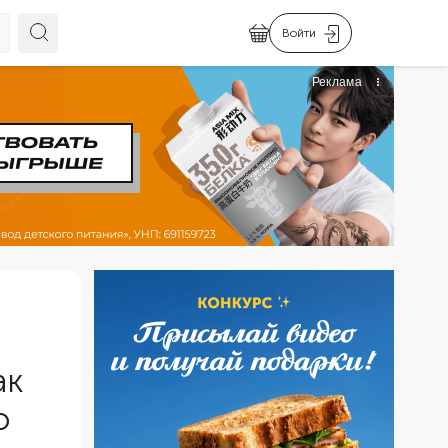
Войти
ак
о