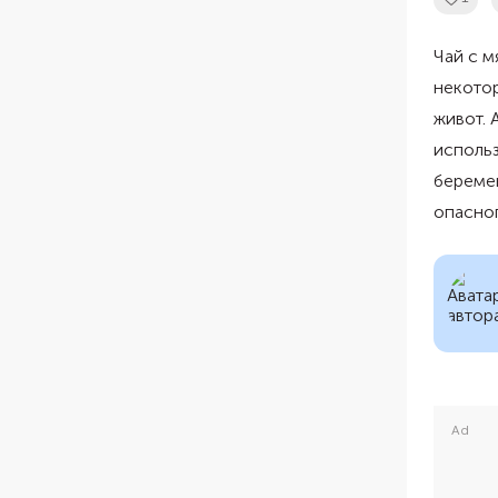
Чай с м
некотор
живот. 
использ
беремен
опасног
Ad