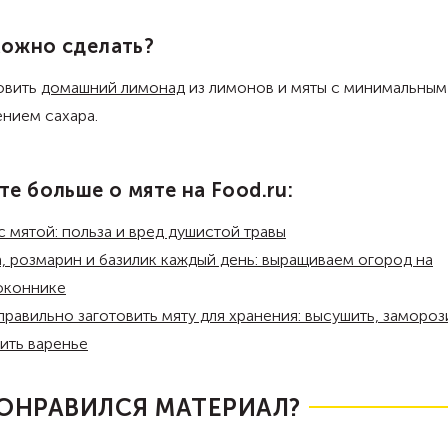
можно сделать?
овить
домашний лимонад
из лимонов и мяты с минимальным
ением сахара.
те больше о мяте на Food.ru:
с мятой: польза и вред душистой травы
, розмарин и базилик каждый день: выращиваем огород на
оконнике
правильно заготовить мяту для хранения: высушить, замороз
ить варенье
ОНРАВИЛСЯ МАТЕРИАЛ?