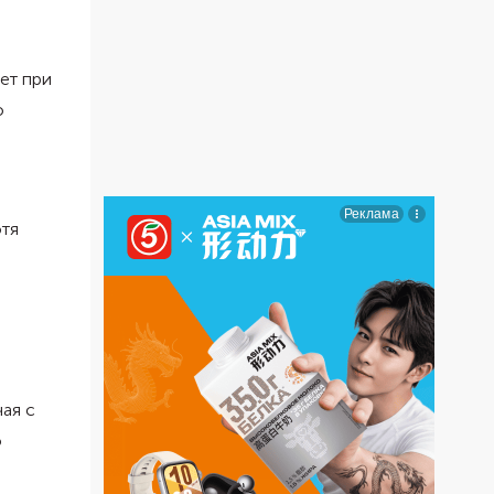
ет при
о
отя
ая с
о