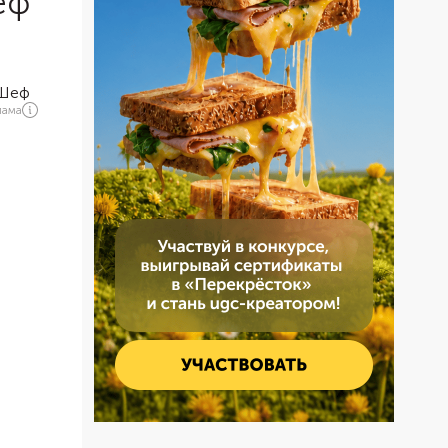
еф
лама