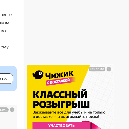
тавьте
иком
тво
шему
аться