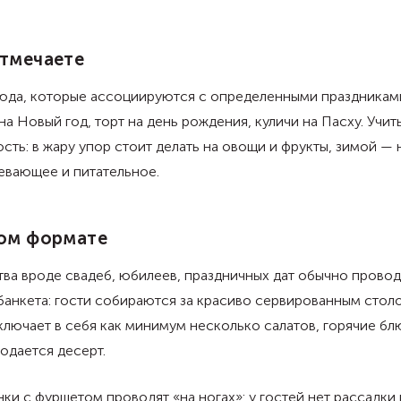
отмечаете
люда, которые ассоциируются с определенными праздникам
на Новый год, торт на день рождения, куличи на Пасху. Учит
сть: в жару упор стоит делать на овощи и фрукты, зимой — 
евающее и питательное.
ком формате
ва вроде свадеб, юбилеев, праздничных дат обычно провод
анкета: гости собираются за красиво сервированным стол
лючает в себя как минимум несколько салатов, горячие блю
одается десерт.
ки с фуршетом проводят «на ногах»: у гостей нет рассадки