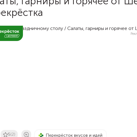
аты, гарниры и горячее от Ш
екрёстка
Рек
5
(2)
Перекрёсток вкусов и идей