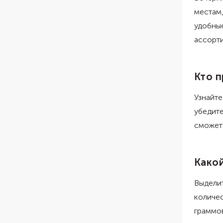
местам,
удобные
ассорти
Кто п
Узнайте
убедите
сможет
Какой
Выделит
количес
граммов