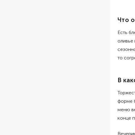
Что 
Есть б
оливье 
сезонно
то согр
В ка
Торжест
форме б
меню вк
конце п
Вечерин