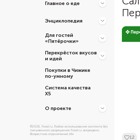
Сал
Главное о еде
Пер
Энциклопедия
Для гостей
«Пятёрочки»
Перекрёсток вкусов
и идей
Покупки в Чижике
по-умному
Система качества
Х5
О проекте
©
2026
, Food.ru Любое использование контента без
письменного разрешения Food.ru запрещено.
Возрастное ограничение 16+
12