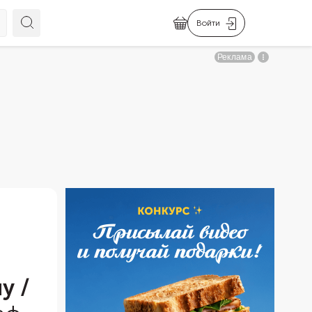
Войти
лу
/