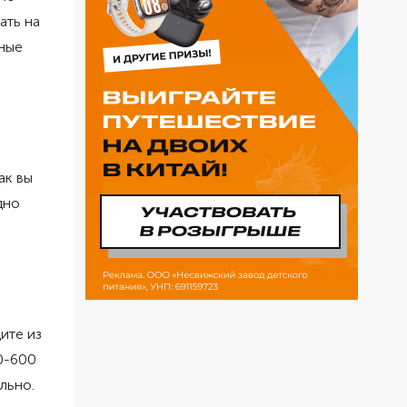
ать на
сные
ак вы
дно
ите из
0-600
льно.