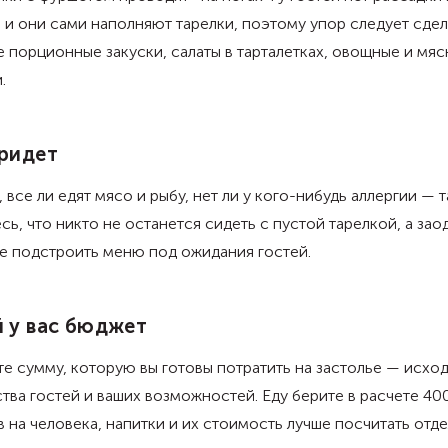
 и они сами наполняют тарелки, поэтому упор следует сдел
 порционные закуски, салаты в тарталетках, овощные и мя
.
ридет
, все ли едят мясо и рыбу, нет ли у кого-нибудь аллергии — т
сь, что никто не останется сидеть с пустой тарелкой, а зао
е подстроить меню под ожидания гостей.
 у вас бюджет
е сумму, которую вы готовы потратить на застолье — исход
тва гостей и ваших возможностей. Еду берите в расчете 40
 на человека, напитки и их стоимость лучше посчитать отде