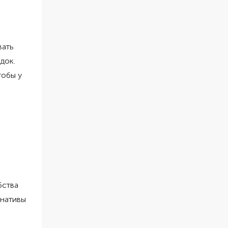
вать
док.
тобы у
бства
рнативы