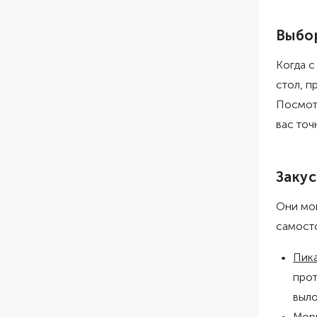
Выбо
Когда 
стол, п
Посмотр
вас точ
Закус
Они мог
самосто
Пика
прот
выл
Мор