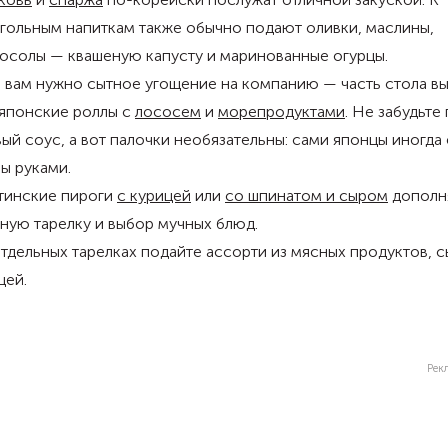
гольным напиткам также обычно подают оливки, маслины,
осолы — квашеную капусту и маринованные огурцы.
 вам нужно сытное угощение на компанию — часть стола в
японские роллы с
лососем
и
морепродуктами
. Не забудьте
ый соус, а вот палочки необязательны: сами японцы иногда 
ы руками.
тинские пироги
с курицей
или
со шпинатом и сыром
дополн
ную тарелку и выбор мучных блюд.
тдельных тарелках подайте ассорти из мясных продуктов, с
щей.
Рек