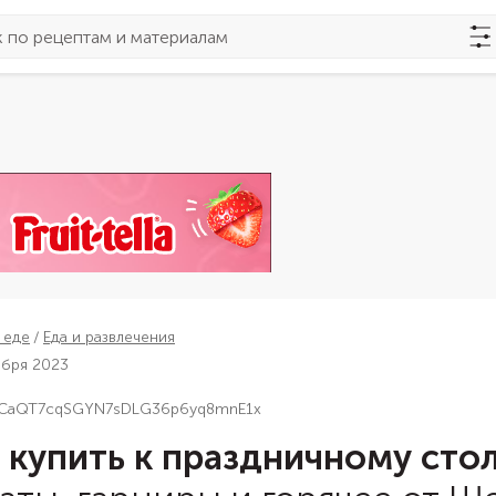
 еде
Еда и развлечения
ября 2023
RBCaQT7cqSGYN7sDLG36p6yq8mnE1x
 купить к праздничному сто