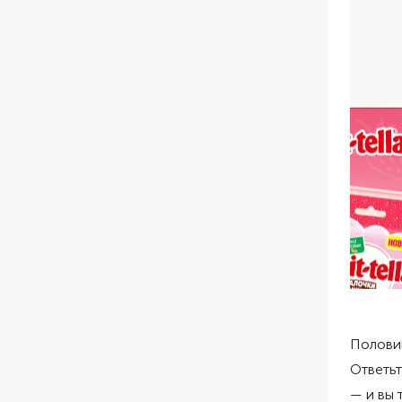
Половин
Ответьт
— и вы 