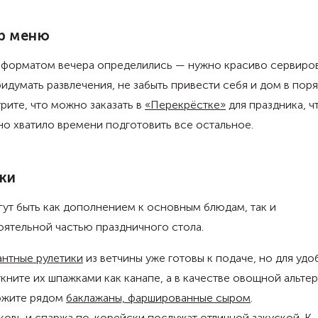
р меню
с форматом вечера определились — нужно красиво сервиро
ридумать развлечения, не забыть привести себя и дом в поря
ите, что можно заказать в
«Перекрёстке»
для праздника, ч
но хватило времени подготовить все остальное.
ки
ут быть как дополнением к основным блюдам, так и
ятельной частью праздничного стола.
нтные рулетики
из ветчины уже готовы к подаче, но для удо
кните их шпажками как канапе, а в качестве овощной альте
ожите рядом
баклажаны, фаршированные сыром
.
ковь
и
спаржа
по-корейски послужат отличной закуской. К