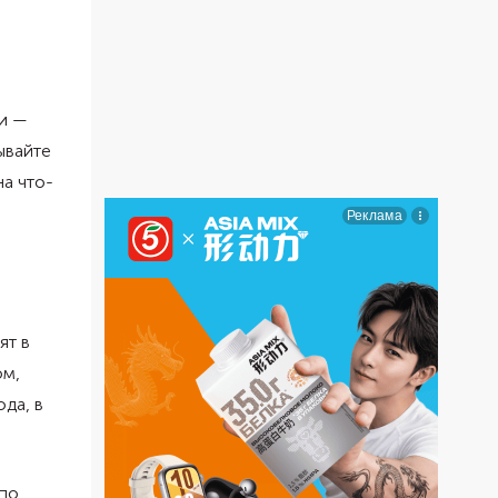
и —
ывайте
на что-
ят в
ом,
да, в
 по