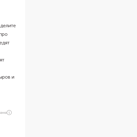
ыделите
 про
едят
ят
ыров и
лама