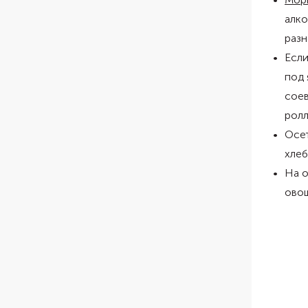
алко
разн
Если
под 
соев
ролл
Осе
хлеб
На о
ово