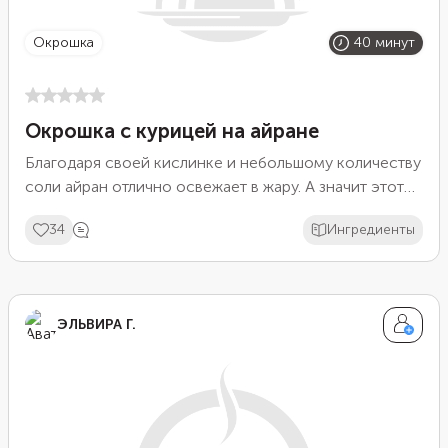
окрошка
40 минут
Окрошка с курицей на айране
Благодаря своей кислинке и небольшому количеству
соли айран отлично освежает в жару. А значит этот
кисломолочный напиток хорошо подойдет в
34
Ингредиенты
качестве основы для окрошки вместо кефира или
кваса. Сделайте диетический вариант, взяв за основу
отварное куриное филе.
ЭЛЬВИРА Г.