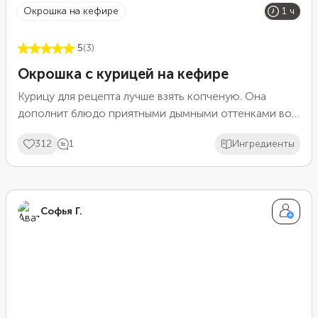
окрошка на кефире
1 ч
5
(3)
Окрошка с курицей на кефире
Курицу для рецепта лучше взять копченую. Она
дополнит блюдо приятными дымными оттенками во
вкусе. Остальные ингредиенты остаются
312
1
Ингредиенты
неизменными: картофель, яйца, огурцы, редис и
зелень. А вот заправка будет необычной. Смешайте
вареные желтки со сметаной, столовым хреном,
горчицей, лимонной кислотой, сахаром и специями.
Софья Г.
Заправьте нарезку пряной смесью и залейте
кефиром и газированной водой в равных
пропорциях.