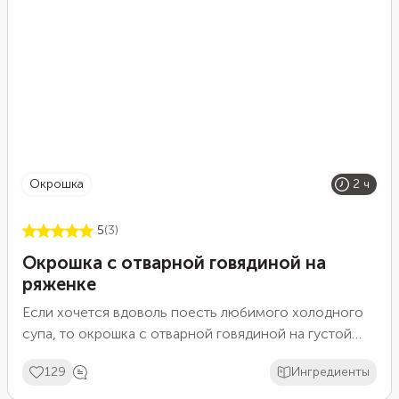
окрошка
2 ч
5
(3)
Окрошка с отварной говядиной на
ряженке
Если хочется вдоволь поесть любимого холодного
супа, то окрошка с отварной говядиной на густой
ряженке может стать первым претендентом для
129
Ингредиенты
сытного летнего обеда. Важно правильно отварить
говядину, чтобы она не получилась жесткой. В этом