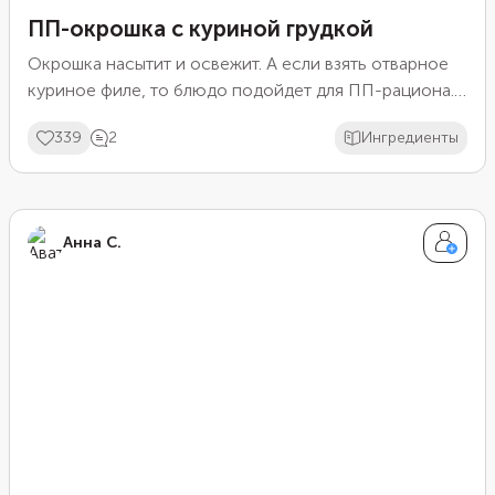
ПП-окрошка с куриной грудкой
Окрошка насытит и освежит. А если взять отварное
куриное филе, то блюдо подойдет для ПП-рациона.
Нарежьте все ингредиенты и залейте охлажденным
339
2
Ингредиенты
квасом. Старайтесь, чтобы нарезка была одинаковой
у всех продуктов, тогда вкус окрошки получится
сбалансированным. Зелень можно подобрать по
вкусу, например добавить петрушку, кинзу и даже
Анна С.
мяту. Для большей пикантности заправьте окрошку
горчицей или столовым хреном.