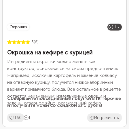
окрошка
1 ч
5
(6)
Окрошка на кефире с курицей
Ингредиенты окрошки можно менять как
конструктор, основываясь на своих предпочтениях.
Например, исключив картофель и заменив колбасу
на отварную курицу, получится низкокалорийный
вариант привычного блюда. Все остальное в рецепте
остается неизменным: измельченные овощи и
Совершайте повседневные покупки в Пятёрочке
зелень, отварное яйцо, охлажденный кефир.
и получайте ножи со скидкой за 1 рубль!
160
1
Ингредиенты