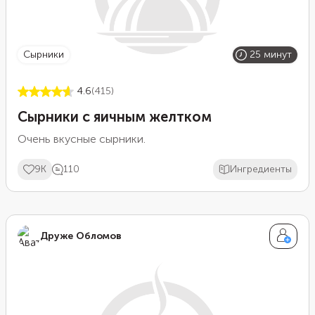
сырники
25 минут
4.6
(415)
Сырники с яичным желтком
Очень вкусные сырники.
9K
110
Ингредиенты
Друже Обломов