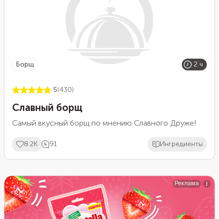
борщ
2 ч
5
(430)
Славный борщ
Самый вкусный борщ по мнению Славного Друже!
8.2K
91
Ингредиенты