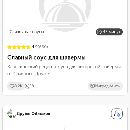
сливочные соусы
45 минут
4.9
(660)
Славный соус для шавермы
Классический рецепт соуса для питерской шавермы
от Славного Друже!
8.2K
58
Ингредиенты
Друже Обломов