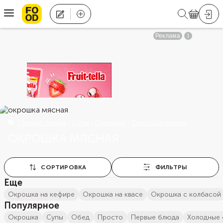
Первые блюда
Супы
Окрошка
Окрошка мясная
ОКРОШКА МЯСНАЯ
СОРТИРОВКА
ФИЛЬТРЫ
Еще
окрошка на кефире
окрошка на квасе
окрошка с колбасой
Популярное
окрошка
супы
обед
просто
первые блюда
холодные