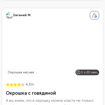
рецепте окрошка готовится на ряженке —
получается необычно, но очень вкусно!
Евгений М.
окрошка мясная
1 ч 20 мин
4.3
(8)
Окрошка с говядиной
А вы знали, что в окрошку можно класть не только