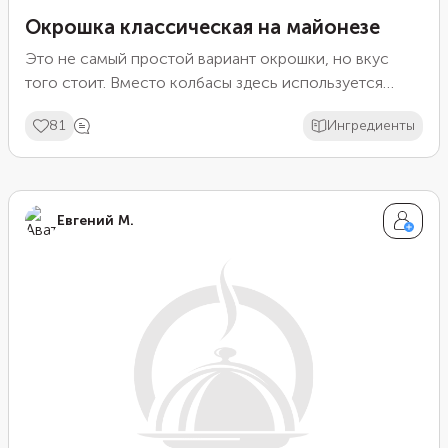
Окрошка классическая на майонезе
Это не самый простой вариант окрошки, но вкус
того стоит. Вместо колбасы здесь используется
отварная свинина. Из овощей мы выбрали огурец,
81
Ингредиенты
картофель и зеленый горошек, а заправку сделали на
майонезе. Кстати, после варки свинины можно
оставить бульон для приготовления другого блюда.
Евгений М.