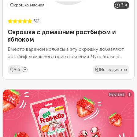
окрошка мясная
3 ч
5
(2)
Окрошка с домашним ростбифом и
яблоком
Вместо вареной колбасы в эту окрошку добавляют
ростбиф домашнего приготовления. Чуть больше
времени на кухне — и новый ингредиент для блюда
65
Ингредиенты
готов. Суп с натуральным мясом будет и полезнее, и
сытнее. Яблоко добавит окрошке свежесть и легкую
кислинку. Но и острота в этом блюде есть, за нее
отвечает хрен.