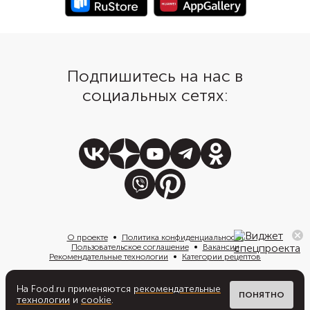
Подпишитесь на нас в
социальных сетях:
О проекте
Политика конфиденциальности
Пользовательское соглашение
Вакансии
Рекомендательные технологии
Категории рецептов
На Food.ru применяются
рекомендательные
Написать нам
ПОНЯТНО
технологии
и
cookie
.