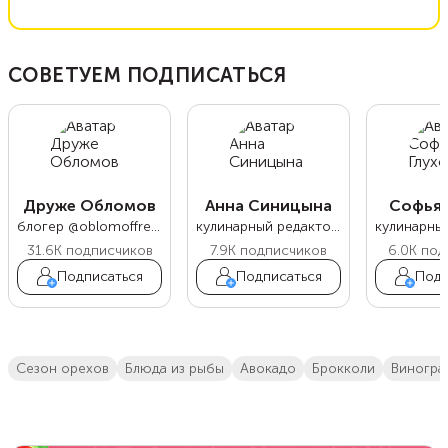
СОВЕТУЕМ ПОДПИСАТЬСЯ
Друже Обломов
Анна Синицына
Софья 
блогер @oblomoffrecipe
кулинарный редактор Food.ru
31.6K
подписчиков
7.9K
подписчиков
6.0K
под
Подписаться
Подписаться
Подп
сезон орехов
блюда из рыбы
Авокадо
Брокколи
Виногра