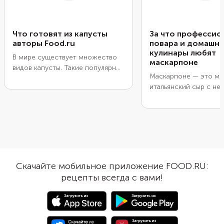
Что готовят из капусты
За что профессио
авторы Food.ru
повара и домашн
кулинары любят
В мире существует множество
маскарпоне
видов капусты. Такие популярные
Маскарпоне
— это мя
сорта, как белокочанная,
итальянский сыр с не
пекинская или кольраби, часто
текстурой и нейтраль
появляются на нашем столе. В
вкусом. Его ценят за
подборку от авторов Food.ru
универсальность: он 
попали блюда из капусты на
подходит для десерто
каждый день и к праздничному
и даже горячих блюд.
ужину. Попробуйте запеканку,
шашлыки, вафли, пельмени и
составьте свой рейтинг
Скачайте мобильное приложение FOOD.RU:
капустных блюд.
рецепты всегда с вами!