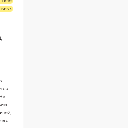
л Time
льных
уд
в.
и со
 Не
мчи
ицей,
его: