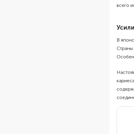
всего и
Усили
В японс
Страны
Особенн
Настоящ
кариеса
содержа
соедине