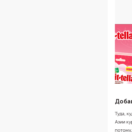
Доба
Туда, к
Азии ку
потому,