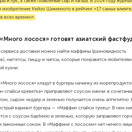
ы и лук, а также плавленый сыр и лапша. В 2014 году журна
л изобретение Кейзо Шимемото в рейтинг «17 самых влияте
в всех времен».
 «Много лосося» готовят азиатский фастф
 сервиса доставки можно найти маффины (разновидность
в), наггетсы, пиццу и чипсы, которые понравятся любителям
й кухни.
«Много лосося» кладут в бургеры начинку из морепродукто
 спайси креветка» приправляют соусом кимчи: в сочетани
ом, сыром чеддер и зеленью получается очень аппетитно.
стрый вариант бургера — «Маффин спайси тунец». В нем ки
тся с соусом барбекю и зеленью, которую заправляют горч
и лимонным соком. В «Маффине с лососем» нет ничего лишн