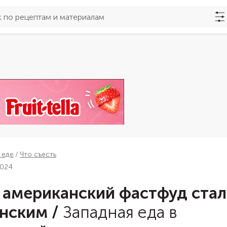
 еде
Что съесть
2024
 американский фастфуд стал
нским
/
Западная еда в