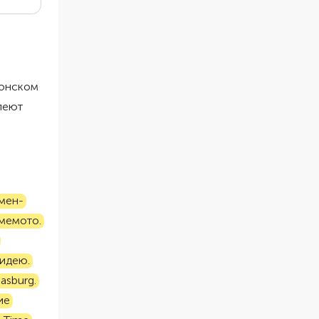
понском
леют
мен-
мемото.
 идею.
asburg.
ие