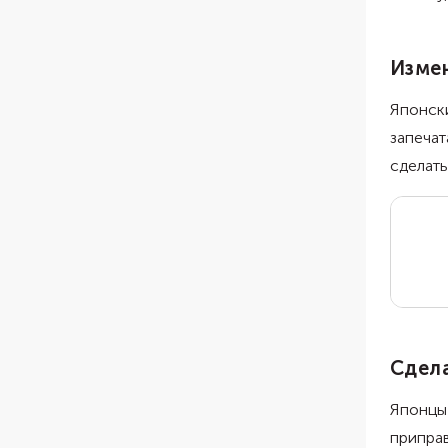
Изме
Японск
запечат
сделат
Сдела
Японцы
приправ