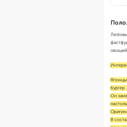
Поло
Любовь 
фастфуд
овощей 
Интере
Японцы
бургер
Он заме
настол
Оригина
В соста