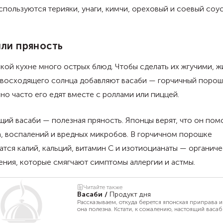
спользуются терияки, унаги, кимчи, ореховый и соевый соус
ли пряность
кой кухне много острых блюд. Чтобы сделать их жгучими, ж
 восходящего солнца добавляют васаби — горчичный порош
о часто его едят вместе с роллами или пиццей.
ий васаби — полезная пряность. Японцы верят, что он помо
, воспалений и вредных микробов. В горчичном порошке
тся калий, кальций, витамин С и изотиоцианаты — органич
ния, которые смягчают симптомы аллергии и астмы.
Читайте также
Васаби
/
Продукт дня
Рассказываем, откуда берется японская приправа и
она полезна. Кстати, к сожалению, настоящий васа
можно попробовать только в Японии.