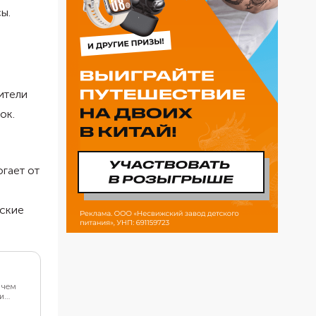
ы.
ители
ок.
гает от
еские
 чем
би