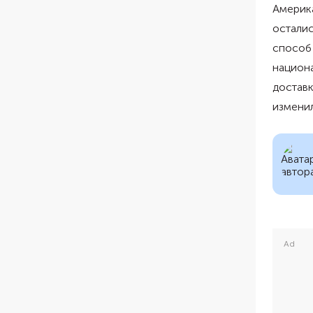
Америк
осталис
способ 
национ
достав
изменил
Ad