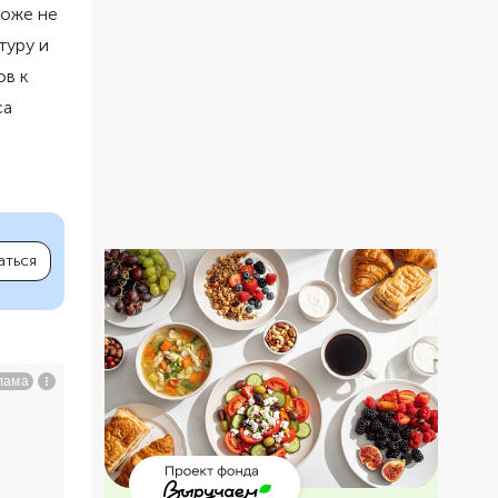
тоже не
туру и
ов к
са
аться