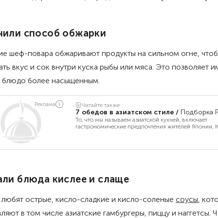
нили способ обжарки
ие шеф-повара обжаривают продукты на сильном огне, что
ать вкус и сок внутри куска рыбы или мяса. Это позволяет и
ь блюдо более насыщенным.
Реклама
Читайте также
7 обедов в азиатском стиле
/
Подборка F
То, что мы называем азиатской кухней, включает
гастрономические предпочтения жителей Японии, К
Кореи, Вьетнама и других стран региона. Food.ru 
рецепты блюд в духе японской и корейской кухонь,
которые несложно приготовить дома из доступных
ингредиентов.
ли блюда кислее и слаще
 любят острые, кисло-сладкие и кисло-соленые
соусы
, кот
ляют в том числе азиатские гамбургеры, пиццу и наггетсы. 