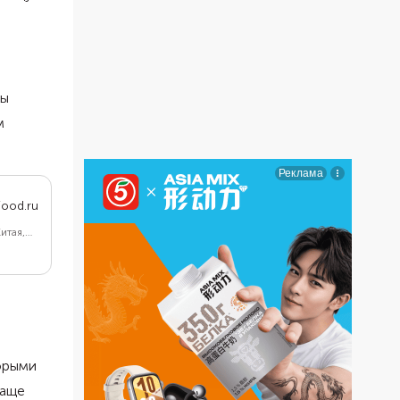
бы
м
ood.ru
итая,
подобрал
орыми
Чаще