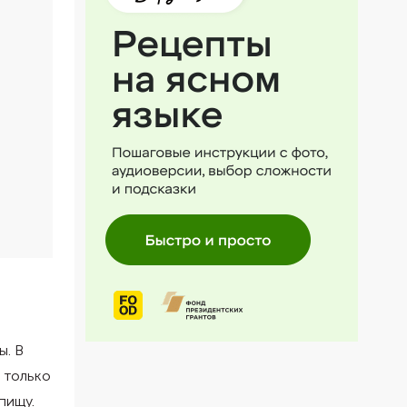
ы. В
 только
 пищу.