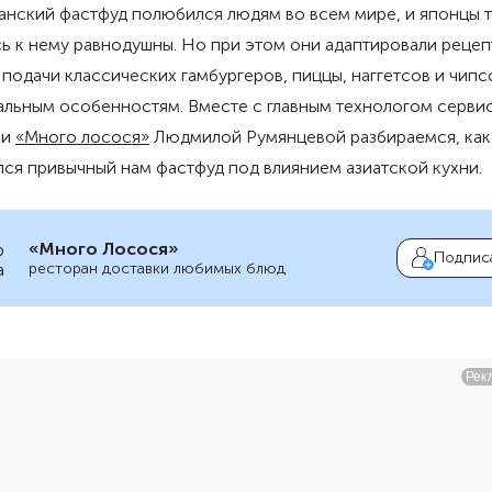
анский фастфуд полюбился людям во всем мире, и японцы 
ь к нему равнодушны. Но при этом они адаптировали рецеп
подачи классических гамбургеров, пиццы, наггетсов и чипс
альным особенностям. Вместе с главным технологом серви
ки
«Много лосося»
Людмилой Румянцевой разбираемся, как
ся привычный нам фастфуд под влиянием азиатской кухни.
«Много Лосося»
Подпис
ресторан доставки любимых блюд