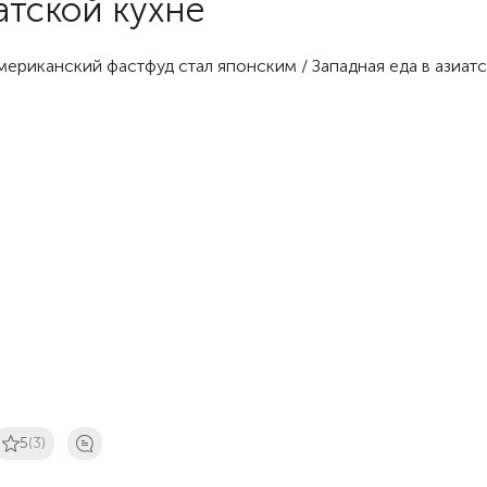
атской кухне
5
(3)