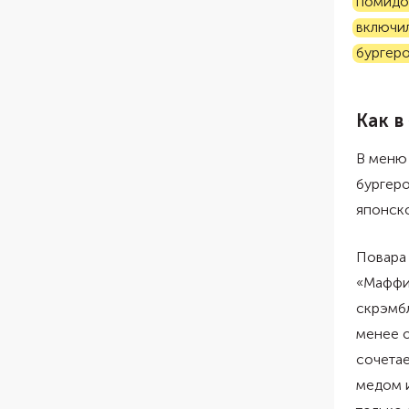
помидор
включи
бургеро
Как в
В меню
бургеро
японско
Повара 
«Маффин
скрэмбл
менее о
сочетае
медом 