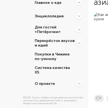
ази
Главное о еде
Энциклопедия
Для гостей
«Пятёрочки»
Перекрёсток вкусов
и идей
Покупки в Чижике
по-умному
Система качества
Х5
О проекте
©
2026
, Food.ru Любое использование контента без
7
письменного разрешения Food.ru запрещено.
Возрастное ограничение 16+