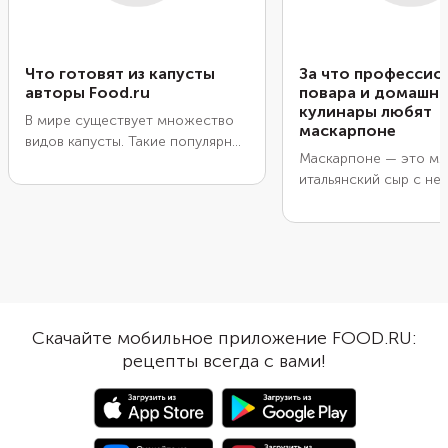
Что готовят из капусты
За что профессио
авторы Food.ru
повара и домашн
кулинары любят
В мире существует множество
маскарпоне
видов капусты. Такие популярные
Маскарпоне
— это мя
сорта, как белокочанная,
итальянский сыр с не
пекинская или кольраби, часто
текстурой и нейтраль
появляются на нашем столе. В
вкусом. Его ценят за
подборку от авторов Food.ru
универсальность: он 
попали блюда из капусты на
подходит для десерто
каждый день и к праздничному
и даже горячих блюд.
ужину. Попробуйте запеканку,
шашлыки, вафли, пельмени и
составьте свой рейтинг
Скачайте мобильное приложение FOOD.RU:
капустных блюд.
рецепты всегда с вами!