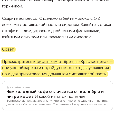
горчинкой.
Сварите эспрессо. Отдельно взбейте молоко с 1-2
ложками фисташковой пасты и сиропом. Залейте в стакан
с кофе и льдом, украсьте дроблеными фисташками,
взбитыми сливками или карамельным сиропом.
Совет
Присмотритесь к
фисташкам
от бренда «Красная цена» —
они уже обжарены и подойдут не только для украшения,
но и для приготовления домашней фисташковой пасты.
Читайте также
Чем холодный кофе отличается от колд брю и
нитро кофе
/
И какой напиток полезнее
Эспрессо, латте макиато и капучино уже никого не удивишь — напитки
давно полюбились кофеманам. Современный мир не стоит на месте,
кофейная история развивается вместе с ним, так что на смену
классическим горячим напиткам пришел новый тренд — холодные