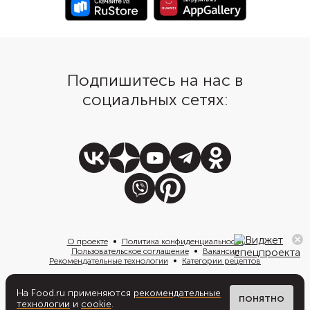
Подпишитесь на нас в
социальных сетях:
О проекте
Политика конфиденциальности
Пользовательское соглашение
Вакансии
Рекомендательные технологии
Категории рецептов
На Food.ru применяются
рекомендательные
Написать нам
ПОНЯТНО
технологии
и
cookie
.