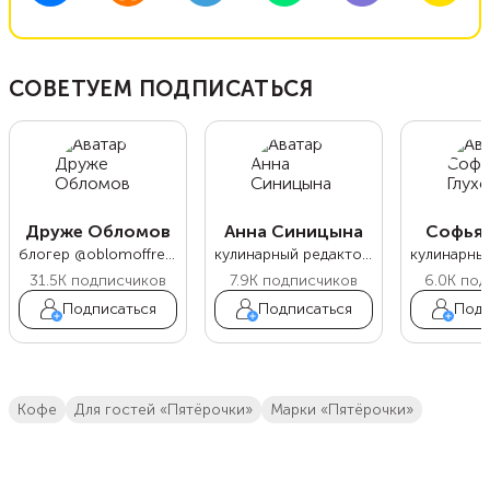
СОВЕТУЕМ ПОДПИСАТЬСЯ
Друже Обломов
Анна Синицына
Софья 
блогер @oblomoffrecipe
кулинарный редактор Food.ru
31.5K
подписчиков
7.9K
подписчиков
6.0K
под
Подписаться
Подписаться
Подп
кофе
Для гостей «Пятёрочки»
марки «Пятёрочки»