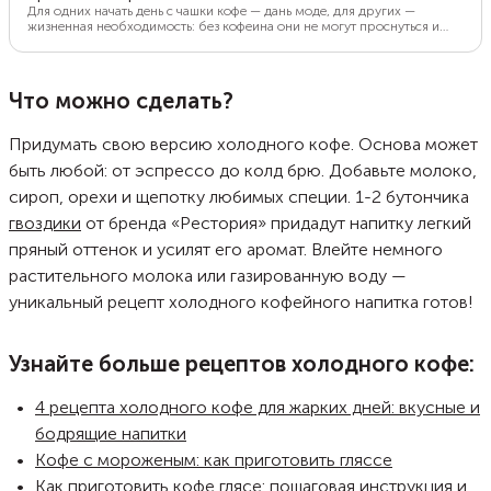
Для одних начать день с чашки кофе — дань моде, для других —
жизненная необходимость: без кофеина они не могут проснуться и
приступить к работе. Те, кто готовят напиток давно и регулярно, точно
знают идеальное для себя соотношение воды и зерен. Но если вы
только учитесь этому искусству, ориентируйтесь на пропорции,
предлагаемые профессионалами. Тогда бодрящий эспрессо или
Что можно сделать?
американо точно получится вкусным. В статье рассказали об
идеальных пропорциях кофе, чтобы ваше утро всегда было добрым.
Придумать свою версию холодного кофе. Основа может
быть любой: от эспрессо до колд брю. Добавьте молоко,
сироп, орехи и щепотку любимых специи. 1-2 бутончика
гвоздики
от бренда «Рестория» придадут напитку легкий
пряный оттенок и усилят его аромат. Влейте немного
растительного молока или газированную воду —
уникальный рецепт холодного кофейного напитка готов!
Узнайте больше рецептов холодного кофе:
4 рецепта холодного кофе для жарких дней: вкусные и
бодрящие напитки
Кофе с мороженым: как приготовить гляссе
Как приготовить кофе глясе: пошаговая инструкция и