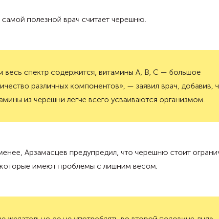
 самой полезной врач считает черешню.
м весь спектр содержится, витамины A, B, C — большое
ичество различных компонентов», — заявил врач, добавив, 
амины из черешни легче всего усваиваются организмом.
менее, Арзамасцев предупредил, что черешню стоит ограни
 которые имеют проблемы с лишним весом.
е желательно ее не употреблять во второй половине дня»,