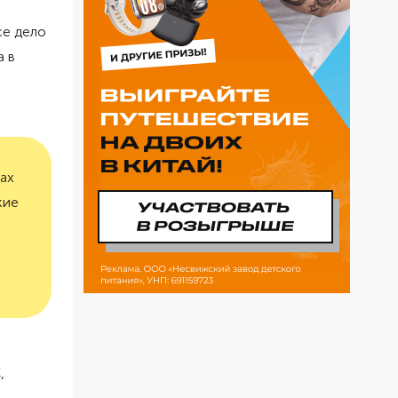
се дело
а в
дах
кие
,