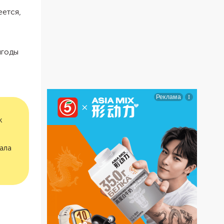
еется,
ягоды
к
ала