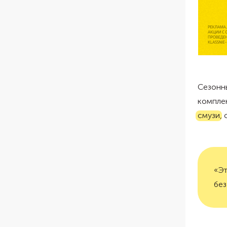
Сезонны
комплек
смузи
,
«Эт
без