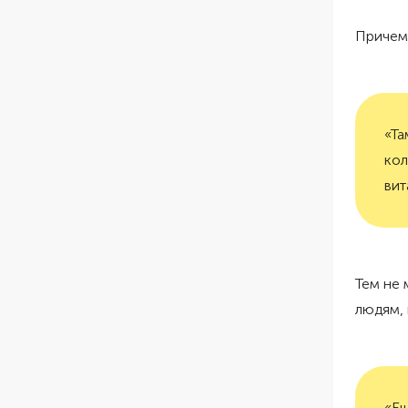
Причем
«Та
кол
вит
Тем не 
людям,
«Ещ