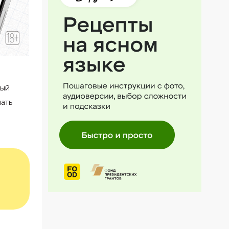
ный
лать
и