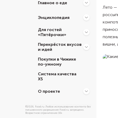
Главное о еде
Лето — 
россыпь
Энциклопедия
компоты
принося
Для гостей
«Пятёрочки»
полезны
вишни, 
Перекрёсток вкусов
и идей
Покупки в Чижике
по-умному
Система качества
Х5
О проекте
©
2026
, Food.ru Любое использование контента без
письменного разрешения Food.ru запрещено.
Возрастное ограничение 16+