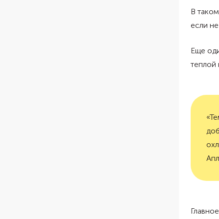
В таком
если не
Еще од
теплой 
«Те
доб
охл
Апл
Главное