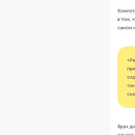
Компот,
в том, 
самом н
«Ре
при
озд
ток
ска
Врач до
однако