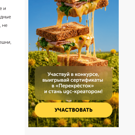
е и
одные
, не
ешни,