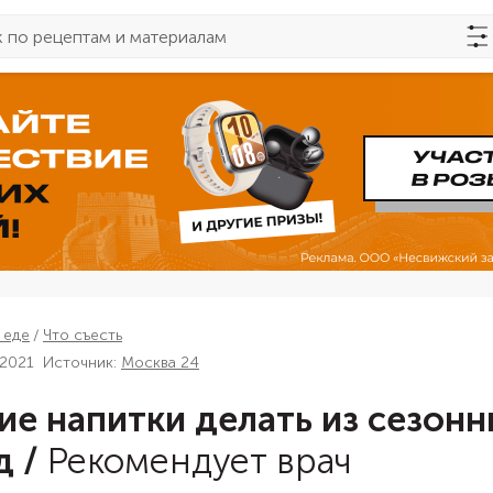
 еде
Что съесть
 2021
Источник:
Москва 24
ие напитки делать из сезон
д
/
Рекомендует врач