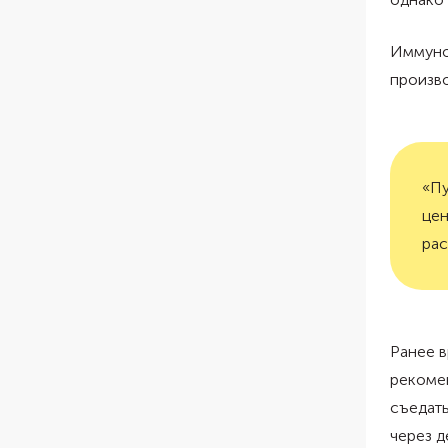
Иммунол
произв
«Пу
цен
рас
Ранее в
рекоме
съедать
через д