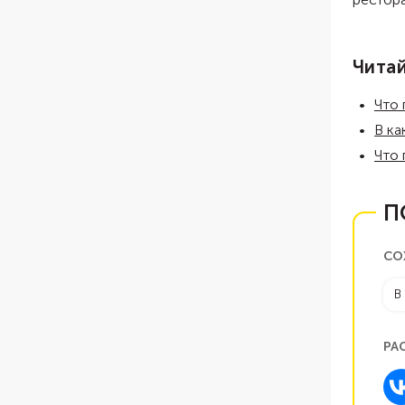
Чита
Что 
В ка
Что 
П
СО
В
РА