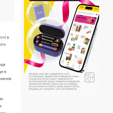
о») в
ого
нда
ще в
рменов
ню
з
узы.