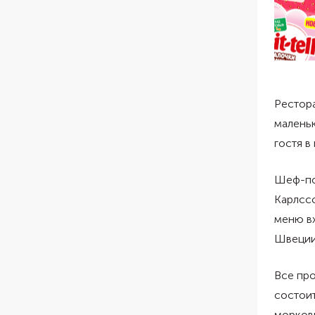
Рестора
маленьк
гостя в
Шеф-пов
Карлссо
меню вх
Швеции
Все пр
состоит
моркови