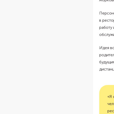
Персон 
в ресто
работу 
обслужи
Идея во
родител
будущи
дистан
«Я 
чел
рес