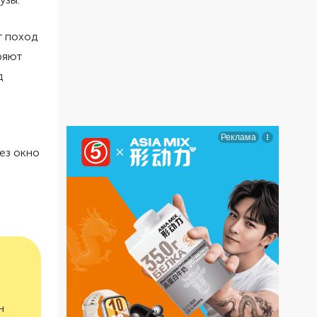
т поход
ряют
д
ез окно
н