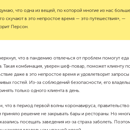
думаю, что одна из вещей, по которой многие из нас больш
го скучают в это непростое время — это путешествия», —
орит Персон.
еркнул, что в пандемию отвлечься от проблем помогут еда
. Такая комбинация, уверен шеф-повар, поможет клиенту п
ствие даже в это непростое время и удовлетворит запросы
ивых гостей. Из-за соблюдений безопасности, его владель
ринять только одного клиента в день.
, что в период первой волны коронавируса, правительство
приняло решение не закрывать бары и рестораны. Но мног
казались посещать заведения из-за страха заболеть. Поэто
н кажется владельцам удачной идеей.