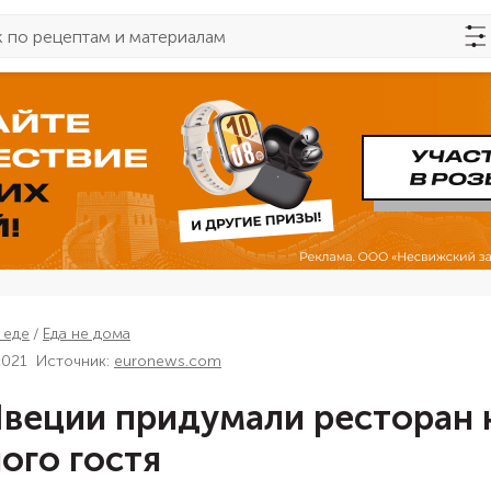
 еде
Еда не дома
2021
Источник:
euronews.com
веции придумали ресторан 
ого гостя