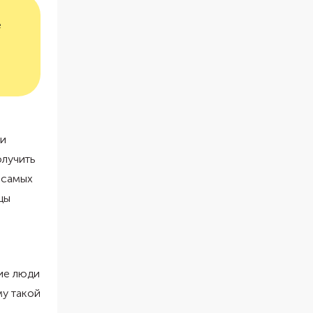
е
 и
олучить
 самых
цы
ие люди
му такой