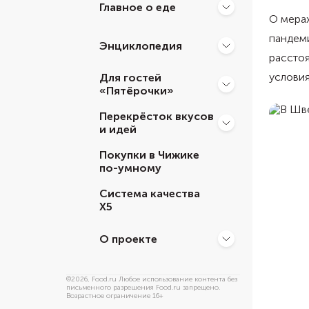
Главное о еде
О мерах
пандем
Энциклопедия
расстоя
условия
Для гостей
«Пятёрочки»
Перекрёсток вкусов
и идей
Покупки в Чижике
по-умному
Система качества
Х5
О проекте
©
2026
, Food.ru Любое использование контента без
письменного разрешения Food.ru запрещено.
Возрастное ограничение 16+