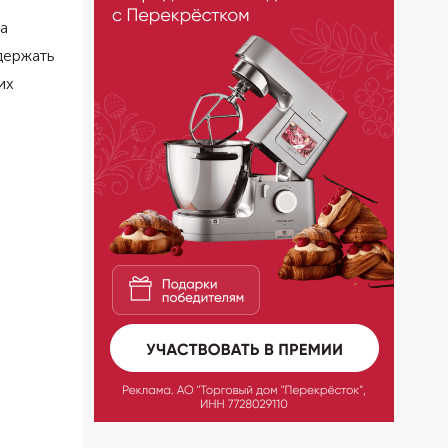
а
держать
их