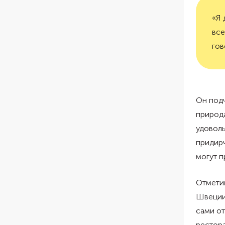
«Я 
все
гов
Он подч
природа
удоволь
придирч
могут п
Отметим
Швеции 
сами от
рестора