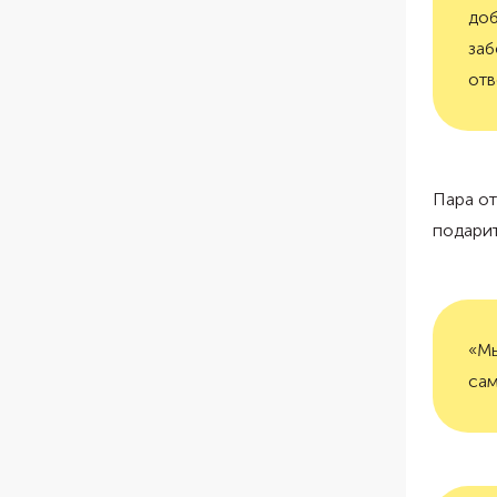
доб
заб
отв
Пара от
подарит
«Мы
сам