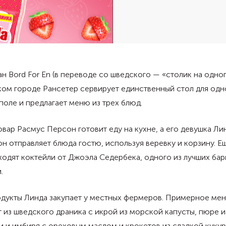
н Bord For En (в переводе со шведского — «столик на одног
ом городе Рансетер сервирует единственный стол для одн
 поле и предлагает меню из трех блюд.
ар Расмус Персон готовит еду на кухне, а его девушка Ли
н отправляет блюда гостю, используя веревку и корзину. Е
одят коктейли от Джоэла Седербека, одного из лучших ба
.
одукты Линда закупает у местных фермеров. Примерное ме
 из шведского драника с икрой из морской капусты, пюре и
 и имбиря с ореховым маслом и крокетов из сладкой кукур