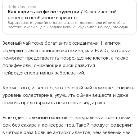
Читайте также
Как варить кофе по-турецки
/
Классический
рецепт и необычные варианты
Варить кофе в турке (иногда ее называют джезвой или ибриком) на
Востоке начали еще в Средние века. И неудивительно, ведь это один
из самых простых способов приготовления напитка. Всё, что для
этого нужно, — медная турка и немного терпения. Мы рассказываем о
том, как правильно варить кофе в турке. Рецепт очень простой.
Зеленый чай тоже богат антиоксидантами. Напиток
содержит галлат эпигаллокатехина, или EGCG, который
помогает предотвратить повреждение клеток, а также
полифенолы, снижающие риск развития
нейродегенеративных заболеваний.
Кроме того, известно, что зеленый чай помогает снизить
уровень холестерина, улучшить обмен веществ и даже
помочь предотвратить некоторые виды рака.
Еще один полезный напиток — натуральный гранатовый
сок без сахара и консервантов. Такой продукт содержит
в четыре раза больше антиоксидантов, чем зеленый чай.