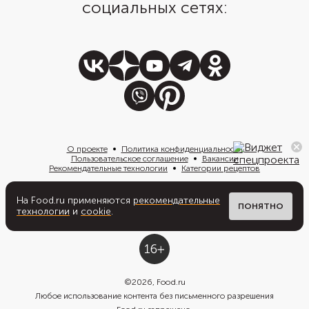
социальных сетях:
О проекте
Политика конфиденциальности
Пользовательское соглашение
Вакансии
Рекомендательные технологии
Категории рецептов
На Food.ru применяются
рекомендательные
Написать нам
ПОНЯТНО
технологии
и
cookie
.
©
2026
, Food.ru
Любое использование контента без письменного разрешения