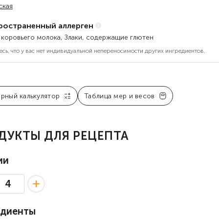
ская
ространенный аллерген
 коровьего молока, Злаки, содержащие глютен
есь, что у вас нет индивидуальной непереносимости других ингредиентов.
арный калькулятор
Таблица мер и весов
ДУКТЫ ДЛЯ РЕЦЕПТА
ии
едиенты