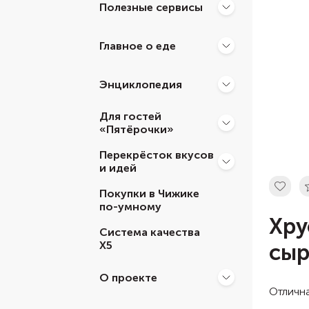
Полезные сервисы
Главное о еде
Энциклопедия
Для гостей
«Пятёрочки»
Перекрёсток вкусов
и идей
Покупки в Чижике
по-умному
Хру
Система качества
Х5
сыр
О проекте
Отлична