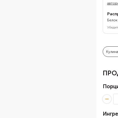
автор
Расп
Белок
Убедит
Кулин
ПРО
Порц
Ингр