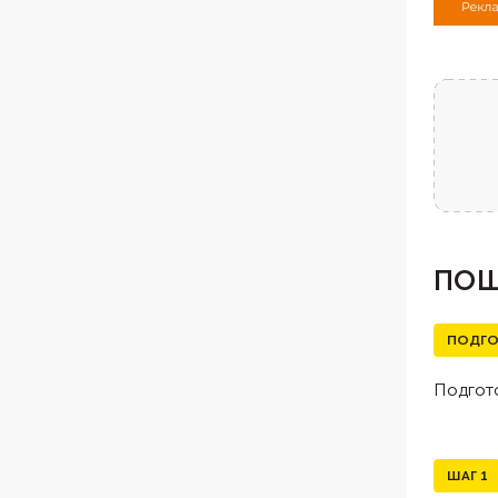
ПОШ
ПОДГО
Подгото
ШАГ
1