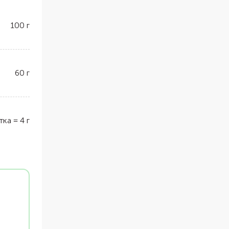
100
г
60
г
тка
=
4
г