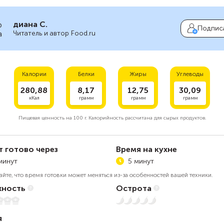
диана С.
Подпис
Читатель и автор Food.ru
Калории
Белки
Жиры
Углеводы
280,88
8,17
12,75
30,09
кКал
грамм
грамм
грамм
Пищевая ценность на
100 г.
Калорийность рассчитана для сырых продуктов.
т готово через
Время на кухне
минут
5 минут
айте, что время готовки может меняться из-за особенностей вашей техники.
ность
Острота
5
Нет остроты
я