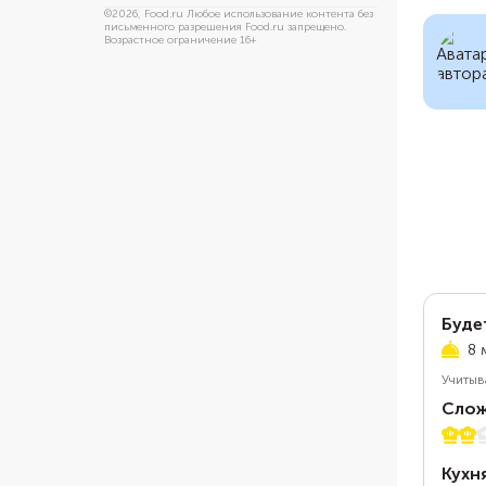
©
2026
, Food.ru Любое использование контента без
письменного разрешения Food.ru запрещено.
Возрастное ограничение 16+
Буде
8 
Учитыв
Слож
2 из 
Кухн