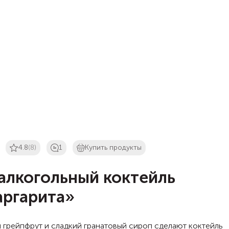
4.8
(8)
1
Купить продукты
алкогольный коктейль
ргарита»
 грейпфрут и сладкий гранатовый сироп сделают коктейль