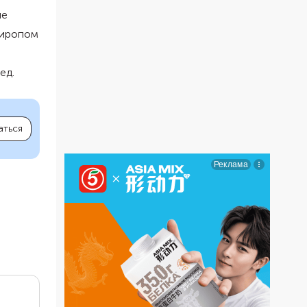
ие
сиропом
ед.
аться