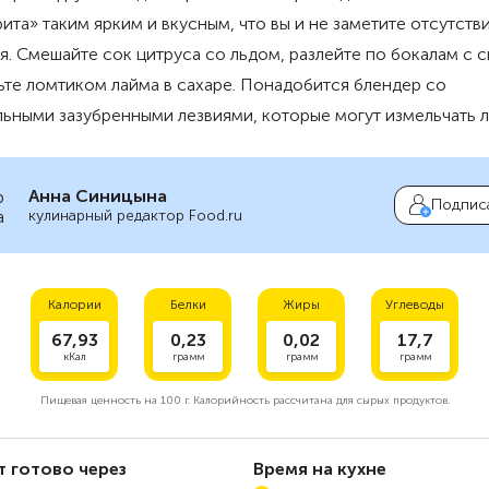
ита» таким ярким и вкусным, что вы и не заметите отсутств
я. Смешайте сок цитруса со льдом, разлейте по бокалам с 
ьте ломтиком лайма в сахаре. Понадобится блендер со
ьными зазубренными лезвиями, которые могут измельчать л
Анна Синицына
Подпис
кулинарный редактор Food.ru
Калории
Белки
Жиры
Углеводы
67,93
0,23
0,02
17,7
кКал
грамм
грамм
грамм
Пищевая ценность на
100 г.
Калорийность рассчитана для сырых продуктов.
т готово через
Время на кухне