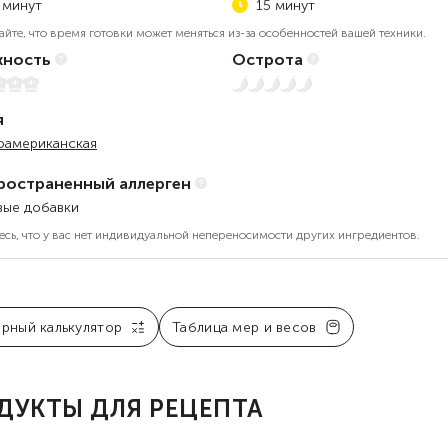
 минут
15 минут
айте, что время готовки может меняться из-за особенностей вашей техники.
ность
Острота
Нет остроты
я
оамериканская
ространенный аллерген
ые добавки
есь, что у вас нет индивидуальной непереносимости других ингредиентов.
арный калькулятор
Таблица мер и весов
ДУКТЫ ДЛЯ РЕЦЕПТА