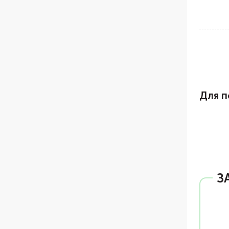
Для п
З