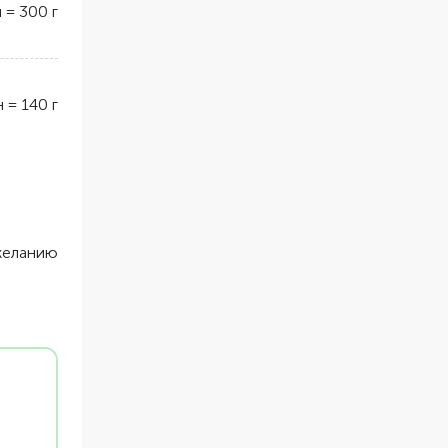
л
=
300
г
н
=
140
г
желанию