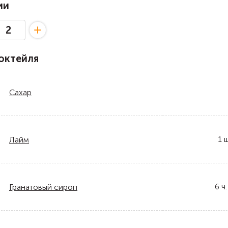
ии
октейля
Сахар
1
ш
Лайм
6
ч.
Гранатовый сироп