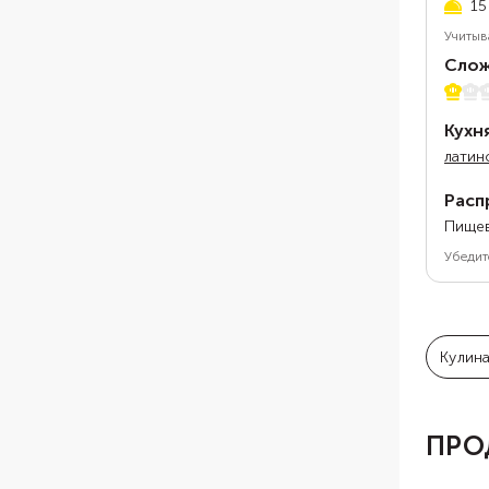
15
Учитыв
Слож
1 из 5
Кухн
латин
Расп
Пищев
Убедит
Кулин
ПРО