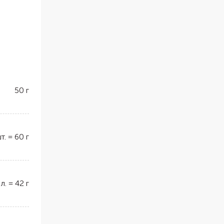
50
г
т.
=
60
г
 л.
=
42
г