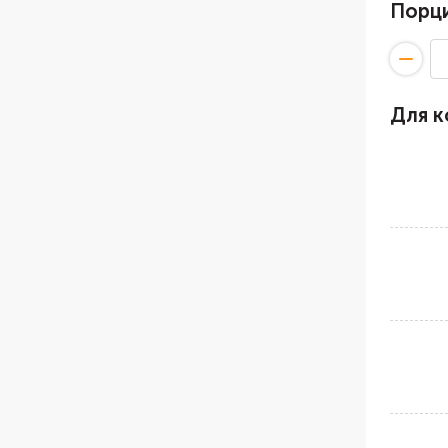
Порц
Для к