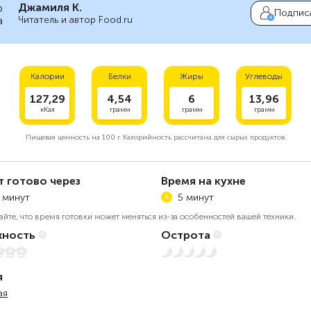
Джамиля К.
Подпис
Читатель и автор Food.ru
Калории
Белки
Жиры
Углеводы
127,29
4,54
6
13,96
кКал
грамм
грамм
грамм
Пищевая ценность на
100 г.
Калорийность рассчитана для сырых продуктов.
т готово через
Время на кухне
 минут
5 минут
айте, что время готовки может меняться из-за особенностей вашей техники.
ность
Острота
5
Нет остроты
я
ая