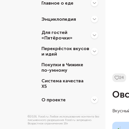
Главное о еде
Энциклопедия
Для гостей
«Пятёрочки»
Перекрёсток вкусов
и идей
Покупки в Чижике
по-умному
24
Система качества
Х5
Овс
О проекте
Вкусный
©
2026
, Food.ru Любое использование контента без
письменного разрешения Food.ru запрещено.
Возрастное ограничение 16+