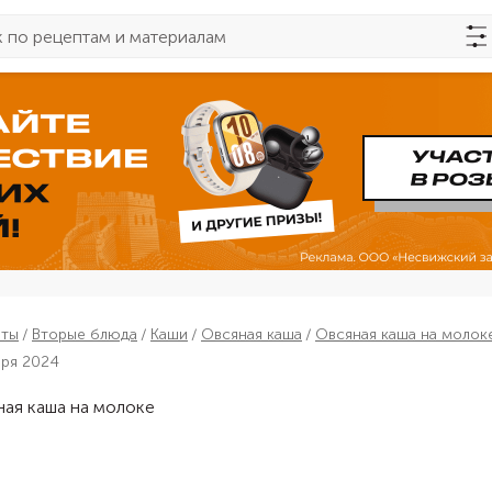
пты
Вторые блюда
Каши
Овсяная каша
Овсяная каша на молок
бря 2024