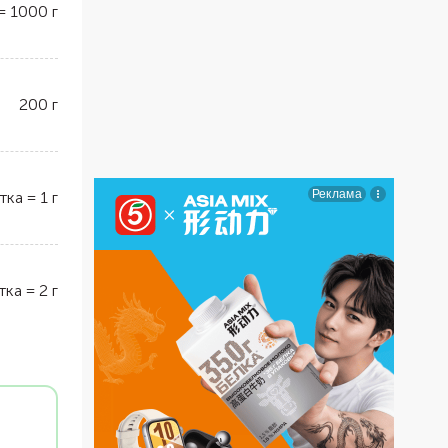
=
1000
г
200
г
тка
=
1
г
тка
=
2
г