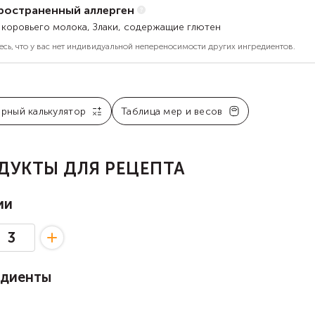
ространенный аллерген
 коровьего молока, Злаки, содержащие глютен
есь, что у вас нет индивидуальной непереносимости других ингредиентов.
арный калькулятор
Таблица мер и весов
ДУКТЫ ДЛЯ РЕЦЕПТА
ии
едиенты