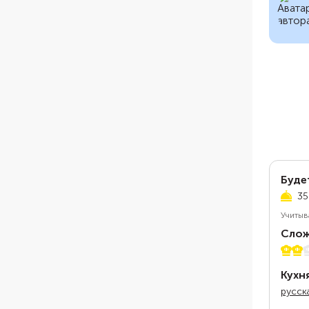
Буде
35
Учитыв
Слож
2 из 
Кухн
русск