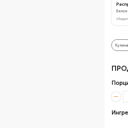
Расп
Белок
Убедит
Кулин
ПРО
Порц
Ингр