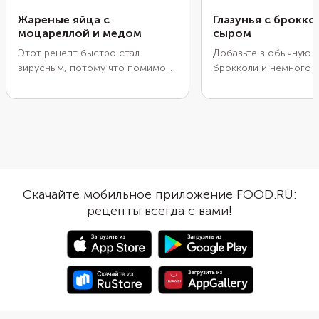
Жареные яйца с
Глазунья с брокко
моцареллой и медом
сыром
Этот рецепт быстро стал
Добавьте в обычную 
вирусным, потому что помимо
брокколи и немного 
быстроты, легкости
завтрак станет намно
приготовления и минимального
вкуснее. Мелко нареж
количества ингредиентов, он
и обжарьте до мягкос
еще и очень необычный.
посыпьте тертым сыр
Сладковато-пряный вкус меда
сделайте в зажарке у
хорошо сочетается с тягучей
разбейте туда яйца. 
моцареллой и поджаренными
всего несколько мину
яйцами. Получается
подать завтрак на стол
Скачайте мобильное приложение FOOD.RU:
одновременно сладковатый,
рецепты всегда с вами!
соленый и пикантный вкус.