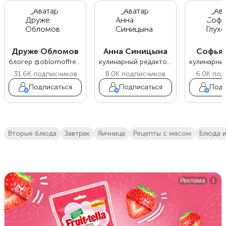
Друже Обломов
Анна Синицына
Софья 
блогер @oblomoffrecipe
кулинарный редактор Food.ru
31.6K
подписчиков
8.0K
подписчиков
6.0K
под
Подписаться
Подписаться
Подп
вторые блюда
завтрак
яичница
Рецепты с мясом
блюда 