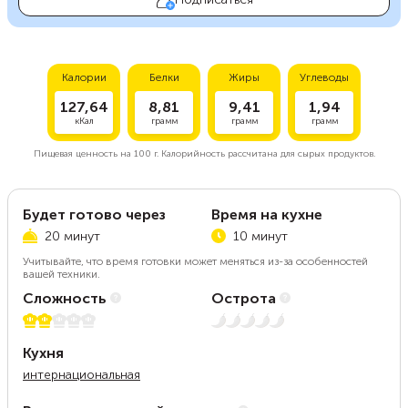
Калории
Белки
Жиры
Углеводы
127,64
8,81
9,41
1,94
кКал
грамм
грамм
грамм
Пищевая ценность на
100 г.
Калорийность рассчитана для сырых продуктов.
Будет готово через
Время на кухне
20 минут
10 минут
Учитывайте, что время готовки может меняться из-за особенностей
вашей техники.
Сложность
Острота
2 из 5
Нет остроты
Кухня
интернациональная