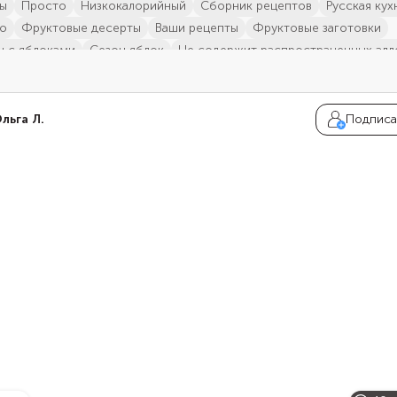
ты
просто
низкокалорийный
сборник рецептов
русская кух
ло
фруктовые десерты
ваши рецепты
фруктовые заготовки
ы с яблоками
сезон яблок
не содержит распространенных алл
тляющий рецепт
льга Л.
Подписа