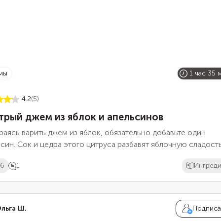
мы
1 час 35 
4.2
(5)
трый джем из яблок и апельсинов
аясь варить джем из яблок, обязательно добавьте один
син. Сок и цедра этого цитруса разбавят яблочную сладост
ной мягкой кислинкой, сделав вкус варенья более ароматн
06
1
Ингред
есным и многогранным. В цедре много пектина, что помож
 лучше загустеть без добавления желатина или агар-агара. 
нного количества ингредиентов получается одна банка вар
ом 0,7 л.
льга Ш.
Подписа