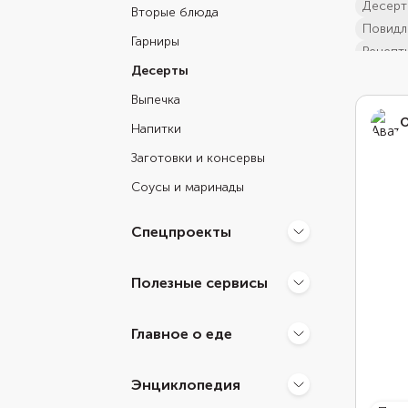
десер
Вторые блюда
повид
Гарниры
Рецепт
Десерты
впеча
Выпечка
О
Напитки
Заготовки и консервы
Соусы и маринады
Спецпроекты
Полезные сервисы
Главное о еде
Энциклопедия