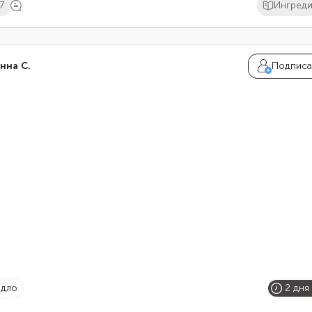
7
Ингред
нна С.
Подписа
идло
2 дня