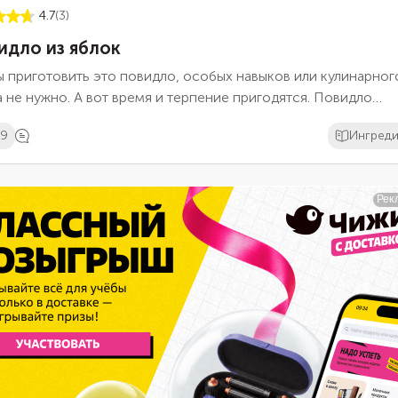
4.7
(3)
идло из яблок
 приготовить это повидло, особых навыков или кулинарног
 не нужно. А вот время и терпение пригодятся. Повидло
тся несколько раз выдерживать длительное время, а между
09
Ингред
 этапами немного проварить. Выбирайте для десерта яблок
нкой: белый налив или славянку. При этом спелость роли не
т: хорошее повидло получится даже из недозрелых или
спелых плодов.