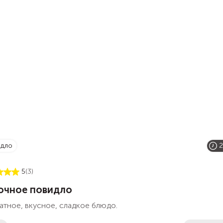
идло
2
5
(3)
очное повидло
тное, вкусное, сладкое блюдо.