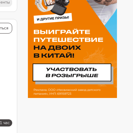
иенты
ться
 1 час