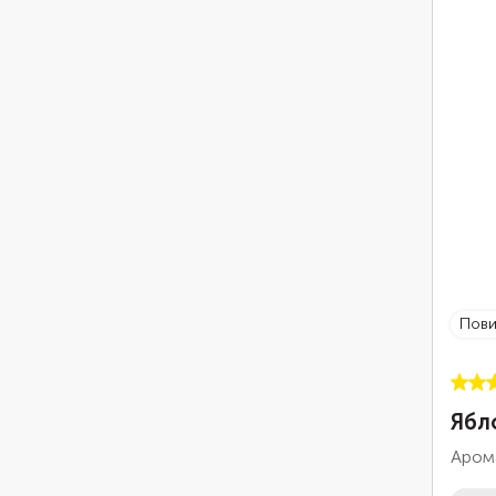
пов
Ябл
Арома