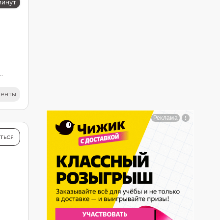
минут
иенты
ться