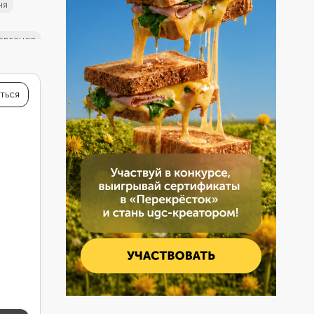
ня
ергенов
ться