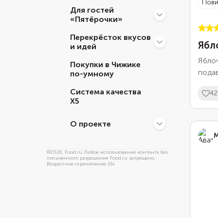
пов
Для гостей
«Пятёрочки»
Перекрёсток вкусов
Ябл
и идей
Ябло
Покупки в Чижике
подав
по-умному
домаш
Система качества
42
нежны
Х5
подой
приго
О проекте
М
©
2026
, Food.ru Любое использование контента без
письменного разрешения Food.ru запрещено.
Возрастное ограничение 16+