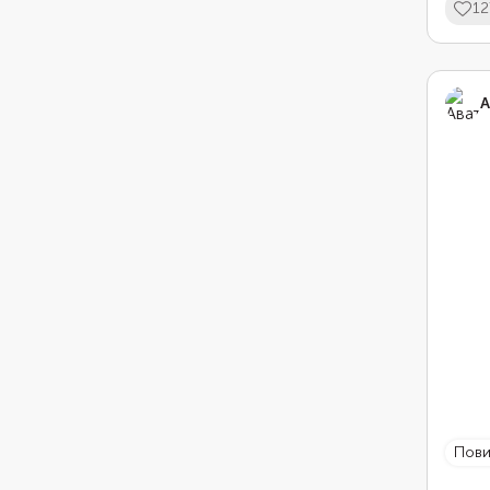
12
А
пов