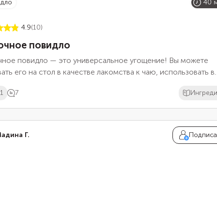
идло
40 
4.9
(10)
очное повидло
чное повидло — это универсальное угощение! Вы можете
ать его на стол в качестве лакомства к чаю, использовать в
ней выпечке или есть, намазанным на хлеб, наслаждаясь
1
7
Ингред
м вкусом родом из детства. Для приготовления повидла
дут любые сорта яблок: от дачных, до магазинных. Время
товления повидла — всего 40 минут.
адина Г.
Подписа