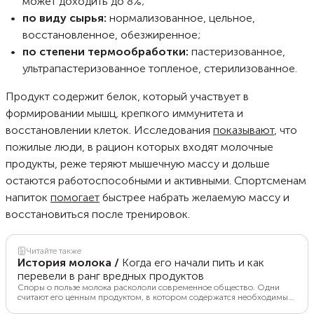
может доходить до 8%;
по виду сырья:
нормализованное, цельное,
восстановленное, обезжиренное;
по степени термообработки:
пастеризованное,
ультрапастеризованное топленое, стерилизованное.
Продукт содержит белок, который участвует в
формировании мышц, крепкого иммунитета и
восстановлении клеток. Исследования
показывают
, что
пожилые люди, в рацион которых входят молочные
продукты, реже теряют мышечную массу и дольше
остаются работоспособными и активными. Спортсменам
напиток
помогает
быстрее набрать желаемую массу и
восстановиться после тренировок.
Читайте также
История молока
/
Когда его начали пить и как
перевели в ранг вредных продуктов
Споры о пользе молока раскололи современное общество. Одни
считают его ценным продуктом, в котором содержатся необходимые
организму белки, жиры, углеводы, а также витамины и минералы,