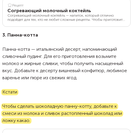
Рецепт
Согревающий молочный коктейль
Согревающий молочный коктейль — напиток, который отлично
подойдет для тех, кто не любит сложные рецепты. Чтобы приготовить
коктейль, достаточно подогреть молоко, а затем взбить его с любым
сиропом, который придется вам по вкусу. Готовый напиток
получается не только вкусным, но еще и очень полезным для
3. Панна-котта
здоровья. Он является источником калия, кальция и витамина D,
необходимого для поддержания здоровья костей. Кроме того,
коктейль способен побороть усталость и повысить содержание
Панна-котта — итальянский десерт, напоминающий
серотонина.
сливочный пудинг. Для его приготовления возьмите
молоко и жирные сливки, чтобы получить насыщенный
вкус. Добавьте к десерту вишневый конфитюр, любимое
варенье или пюре из свежих ягод.
Кстати
Чтобы сделать шоколадную панну-котту, добавьте к
смеси из молока и сливок растопленный шоколад или
ложку какао.