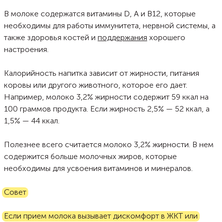
другие видят в нем потенциальную опасность из-за лактозы и казеина.
Но человечество употребляет этот напиток уже не одну сотню лет —
В молоке содержатся витамины D, А и В12, которые
когда все началось и как менялось отношение к молоку расскажет
Food.ru.
необходимы для работы иммунитета, нервной системы, а
также здоровья костей и
поддержания
хорошего
настроения.
Калорийность напитка зависит от жирности, питания
коровы или другого животного, которое его дает.
Например, молоко 3,2% жирности содержит 59 ккал на
100 граммов продукта. Если жирность 2,5% — 52 ккал, а
1,5% — 44 ккал.
Полезнее всего считается молоко 3,2% жирности. В нем
содержится больше молочных жиров, которые
необходимы для усвоения витаминов и минералов.
Совет
Если прием молока вызывает дискомфорт в ЖКТ или