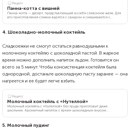
Рецепт
Панна-котта с вишней
Панна-котта — десерт, представляющий из себя сливочное желе. Для
его приготовления сливки варятся с сахаром и смешиваются с
желатином, а затем полученная смесь разливается по формам и
застывает в холодильнике. Можно приготовить панна-котту с вишней,
тогда десерт приобретет дополнительный яркий ягодный вкус. Вишня
4. Шоколадно-молочный коктейль
— сочная ягода, поэтому сироп из нее получится насыщенным.
Сладкоежки не смогут остаться равнодушными к
молочному коктейлю с шоколадной пастой. В жаркое
время можно дополнить напиток льдом. Готовится он
всего за 5 минут. Чтобы консистенция коктейля была
однородной, достаньте шоколадную пасту заранее — она
нагреется и ее будет легче взбить.
Рецепт
Молочный коктейль с «Нутеллой»
Молочный коктейль с «Нутеллой» без труда приготовит даже
школьник. Ароматный напиток с ярким шоколадным вкусом
готовится всего за 5 минут. Достаточно взбить ингредиенты
блендером. Молоко можно взять любое — коровье, кокосовое,
миндальное или овсяное. Зимой в коктейль можно не добавлять лед,
5. Молочный пудинг
а летом наполнить его яркостью и ароматом свежих ягод или