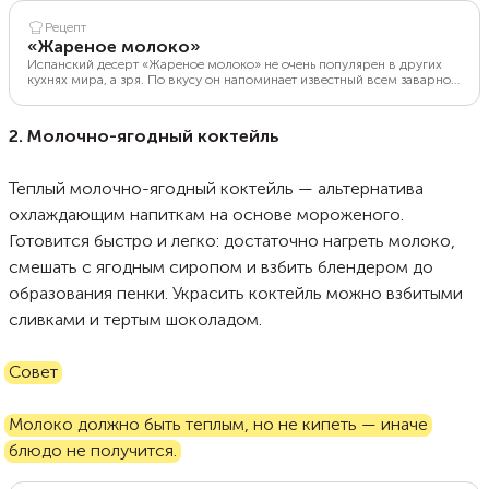
Рецепт
«Жареное молоко»
Испанский десерт «Жареное молоко» не очень популярен в других
кухнях мира, а зря. По вкусу он напоминает известный всем заварной
крем. Лакомство по этому рецепту получается нежнейшим и
буквально тает во рту. Главное правило, которое нужно соблюдать
при готовке — жареное молоко должно быть квадратной или
2. Молочно-ягодный коктейль
прямоугольной формы. При подаче посыпьте вкусный десерт
сахаром, сахарной пудрой или корицей.
Теплый молочно-ягодный коктейль — альтернатива
охлаждающим напиткам на основе мороженого.
Готовится быстро и легко: достаточно нагреть молоко,
смешать с ягодным сиропом и взбить блендером до
образования пенки. Украсить коктейль можно взбитыми
сливками и тертым шоколадом.
Совет
Молоко должно быть теплым, но не кипеть — иначе
блюдо не получится.