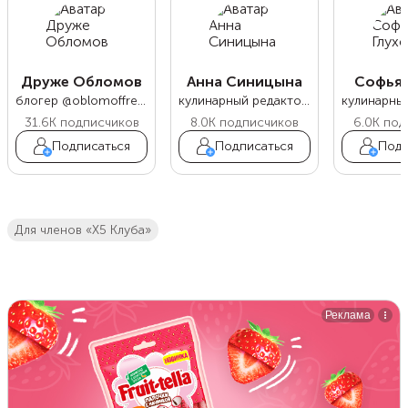
Друже Обломов
Анна Синицына
Софья 
блогер @oblomoffrecipe
кулинарный редактор Food.ru
31.6K
подписчиков
8.0K
подписчиков
6.0K
под
Подписаться
Подписаться
Подп
Для членов «Х5 Клуба»