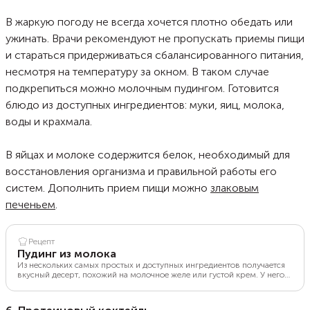
фруктов.
В жаркую погоду не всегда хочется плотно обедать или
ужинать. Врачи рекомендуют не пропускать приемы пищи
и стараться придерживаться сбалансированного питания,
несмотря на температуру за окном. В таком случае
подкрепиться можно молочным пудингом. Готовится
блюдо из доступных ингредиентов: муки, яиц, молока,
воды и крахмала.
В яйцах и молоке содержится белок, необходимый для
восстановления организма и правильной работы его
систем. Дополнить прием пищи можно
злаковым
печеньем
.
Рецепт
Пудинг из молока
Из нескольких самых простых и доступных ингредиентов получается
вкусный десерт, похожий на молочное желе или густой крем. У него
деликатная легкая текстура и не приторный мягкий вкус. Молочный
пудинг хорош и как самостоятельный десерт, особенно если украсить
его какао. Но его можно подать с печеньем или со сдобной выпечкой.