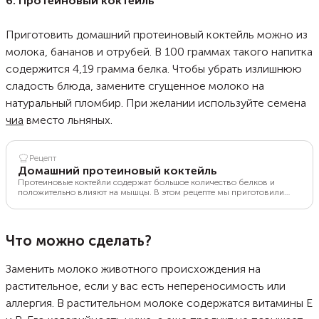
6. Протеиновый коктейль
Приготовить домашний протеиновый коктейль можно из
молока, бананов и отрубей. В 100 граммах такого напитка
содержится 4,19 грамма белка. Чтобы убрать излишнюю
сладость блюда, замените сгущенное молоко на
натуральный пломбир. При желании используйте семена
чиа
вместо льняных.
Рецепт
Домашний протеиновый коктейль
Протеиновые коктейли содержат большое количество белков и
положительно влияют на мышцы. В этом рецепте мы приготовили
протеиновый коктейль из молока, отрубей и семян льна. Напиток
получился полезным и при этом очень вкусным. Если вы не любите
сладкие коктейли, замените сгущенку на натуральный пломбир без
добавок.
Что можно сделать?
Заменить молоко животного происхождения на
растительное, если у вас есть непереносимость или
аллергия. В растительном молоке содержатся витамины Е