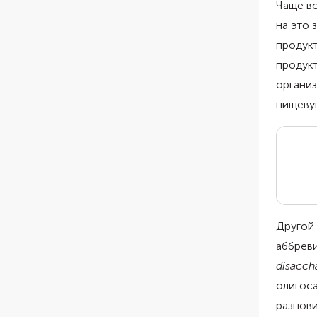
Чаще вс
на это 
продукт
продукт
организ
пищеву
Другой
аббрев
disacch
олигоса
разнови