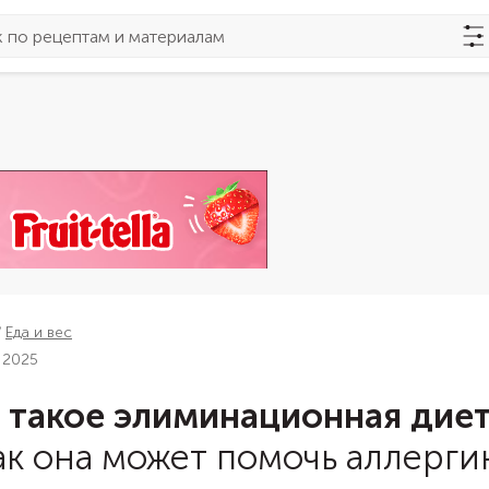
Еда и вес
 2025
 такое элиминационная дие
ак она может помочь аллерги