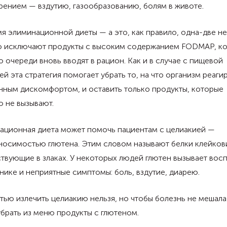
рением — вздутию, газообразованию, болям в животе.
я элиминационной диеты — а это, как правило, одна-две н
ю исключают продукты с высоким содержанием FODMAP, к
о очереди вновь вводят в рацион. Как и в случае с пищевой
ей эта стратегия помогает убрать то, на что организм реаги
нным дискомфортом, и оставить только продукты, которые
ю не вызывают.
ационная диета может помочь пациентам с целиакией —
носимостью глютена. Этим словом называют белки клейков
твующие в злаках. У некоторых людей глютен вызывает вос
нике и неприятные симптомы: боль, вздутие, диарею.
ью излечить целиакию нельзя, но чтобы болезнь не мешала
брать из меню продукты с глютеном.