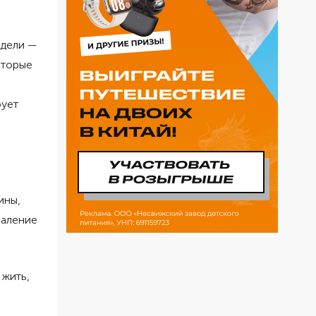
едели —
оторые
рует
ины,
паление
 жить,