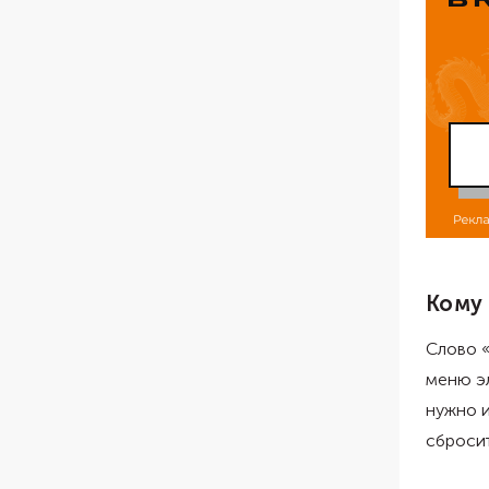
Кому
Слово «
меню э
нужно и
сбросит