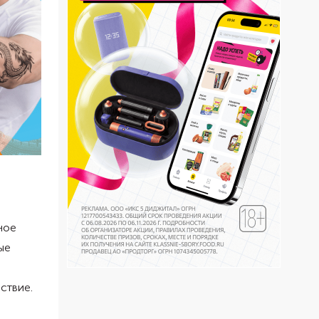
ное
ые
ствие.