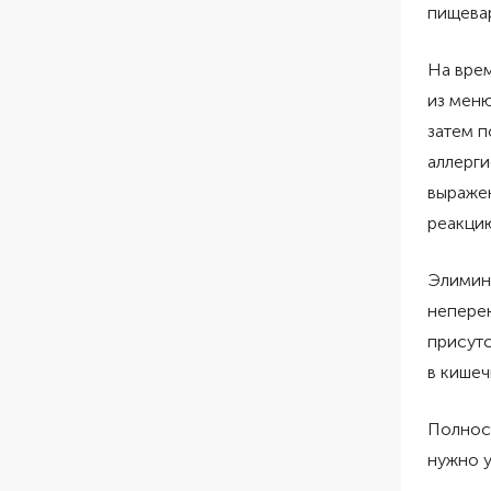
пищева
На врем
из мен
затем п
аллерги
выраже
реакци
Элимин
непере
присутс
в кишеч
Полност
нужно у