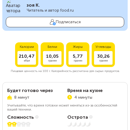
зоя К.
Читатель и автор food.ru
Подписаться
Калории
Белки
Жиры
Углеводы
210,47
10,05
5,77
30,26
кКал
грамм
грамм
грамм
Пищевая ценность на
100 г.
Калорийность рассчитана для сырых продуктов.
Будет готово через
Время на кухне
8 минут
4 минуты
Учитывайте, что время готовки может меняться из-за особенностей
вашей техники.
Сложность
Острота
2 из 5
Нет остроты