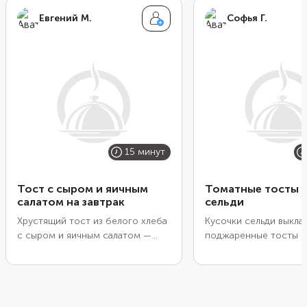
Евгений М.
Софья Г.
15 минут
Тост с сыром и яичным
Томатные тосты с
салатом на завтрак
сельди
Хрустящий тост из белого хлеба
Кусочки сельди выкла
с сыром и яичным салатом —
поджаренные тосты с
отличный вариант сытного
томатным соусом из 
белкового завтрака. Яйца можно
лука и белого вина. П
отварить заранее, с вечера,
закуску нужно сразу, 
чтобы утром осталось только
остался хрустящим. 