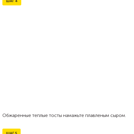
ШАГ
4
Обжаренные теплые тосты намажьте плавленым сыром.
ШАГ
5