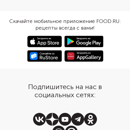
сделать из них салат. Шрирачу
использовать классич
легко заменить на другой острый
пшеничный хлеб, но п
соус или не добавлять вовсе.
ржаной. Любители ко
Сыр подойдет любой
могут взять бородинс
Скачайте мобильное приложение FOOD.RU:
полутвердый, но лучше взять
Разрежьте хлеб на уд
рецепты всегда с вами!
чеддер, потому что он хорошо
кусочки, чтобы получ
плавится.
миниатюрные тосты н
укус. Для блюда лучше
сельдь в масле, чтобы
пропитало хлеб.
Подпишитесь на нас в
социальных сетях: