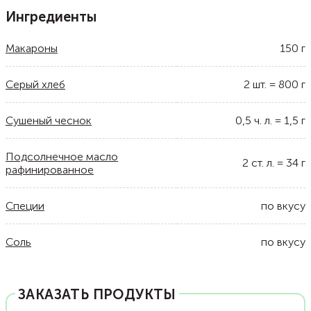
Ингредиенты
Макароны
150
г
Серый хлеб
2
шт.
=
800
г
Сушеный чеснок
0,5
ч. л.
=
1,5
г
Подсолнечное масло
2
ст. л.
=
34
г
рафинированное
Специи
по вкусу
Соль
по вкусу
ЗАКАЗАТЬ ПРОДУКТЫ