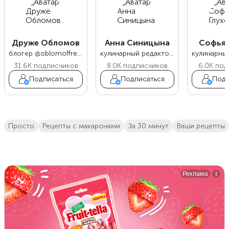
Друже Обломов
Анна Синицына
Софья 
блогер @oblomoffrecipe
кулинарный редактор Food.ru
31.6K
подписчиков
8.0K
подписчиков
6.0K
под
Подписаться
Подписаться
Подп
просто
рецепты с макаронами
за 30 минут
ваши рецепты