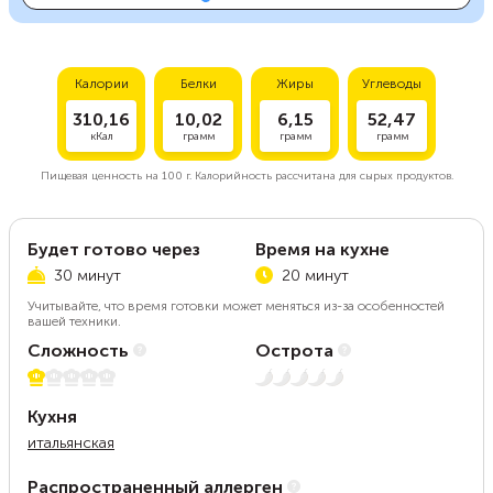
Калории
Белки
Жиры
Углеводы
310,16
10,02
6,15
52,47
кКал
грамм
грамм
грамм
Пищевая ценность на
100 г.
Калорийность рассчитана для сырых продуктов.
Будет готово через
Время на кухне
30 минут
20 минут
Учитывайте, что время готовки может меняться из-за особенностей
вашей техники.
Сложность
Острота
1 из 5
Нет остроты
Кухня
итальянская
Распространенный аллерген