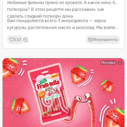
любимые фильмы прямо из кровати. А какое кино без
попкорна? В этом рецепте мы расскажем, как
сделать сладкий попкорн дома.
Вам понадобятся всего 3 ингредиента — зерна
кукурузы, растительное масло и шоколад. Мы взяли
разноцветные драже, чтобы попкорн получился не
110
Ингредиенты
только шоколадным, но и ярким. Кстати, во время
готовки не забудьте накрыть сковородку крышкой!