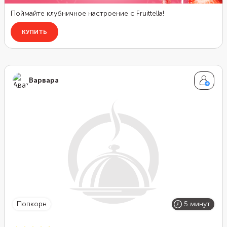
Варвара
попкорн
5 минут