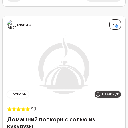
Елена а.
попкорн
10 минут
5
(1)
Домашний попкорн с солью из
кукурузы