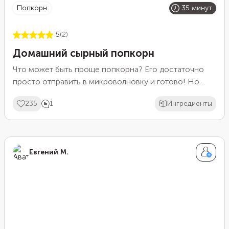
попкорн
35 минут
5
(2)
Домашний сырный попкорн
Что может быть проще попкорна? Его достаточно
просто отправить в микроволновку и готово! Но
если хочется именно сырного попкорна, а его дома
235
1
Ингредиенты
нет, то можно приготовить домашнюю смесь из
пармезана и специй. Кстати, ее можно сделать
заранее, а затем хранить в банке. В нужный момент
просто посыпьте ей попкорн и хорошенько
Евгений М.
встряхните кукурузу.