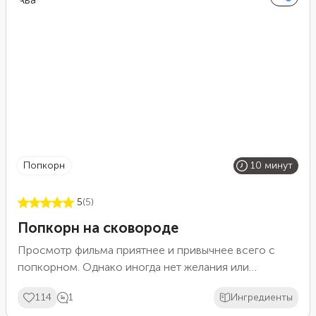
попкорн
10 минут
5
(5)
Попкорн на сковороде
Просмотр фильма приятнее и привычнее всего с
попкорном. Однако иногда нет желания или
возможности отправляться за этим в кинотеатр.
114
1
Ингредиенты
Посмотреть хороший фильм можно и дома. А за