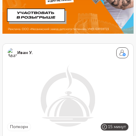
Иван У.
попкорн
15 минут