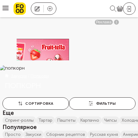
Закуски
Попкорн
ПОПКОРН
СОРТИРОВКА
ФИЛЬТРЫ
Еще
Спринг-роллы
тартар
паштеты
карпаччо
чипсы
холодн
Популярное
просто
закуски
сборник рецептов
русская кухня
амери