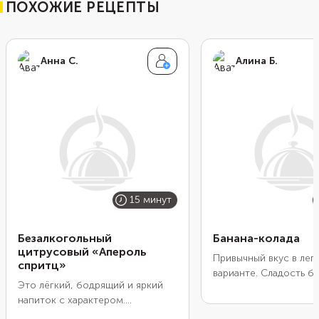
ПОХОЖИЕ РЕЦЕПТЫ
Анна С.
Алина Б.
15 минут
Безалкогольный
Банана-колада
цитрусовый «Апероль
Привычный вкус в лег
спритц»
варианте. Сладость ба
Это лёгкий, бодрящий и яркий
сливочная нота коко
напиток с характером.
молока и прохлада ль
Сочетание сочных цитрусовых
вкус, который мгнове