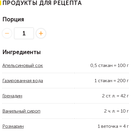
ПРОДУКТЫ ДЛЯ РЕЦЕПТА
Порция
Ингредиенты
Апельсиновый сок
0,5
стакан
=
100
г
Газированная вода
1
стакан
=
200
г
Гренадин
2
ст. л.
=
42
г
Ванильный сироп
2
ч. л.
=
10
г
Розмарин
1
веточка
=
4
г