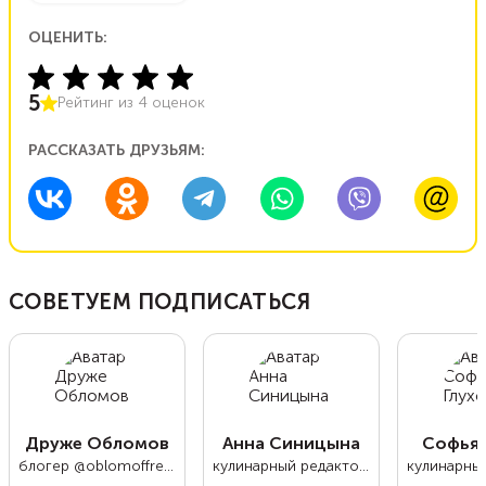
ОЦЕНИТЬ:
5
Рейтинг из
4
оценок
РАССКАЗАТЬ ДРУЗЬЯМ:
СОВЕТУЕМ ПОДПИСАТЬСЯ
Друже Обломов
Анна Синицына
Софья 
блогер @oblomoffrecipe
кулинарный редактор Food.ru