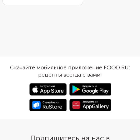
нот, приятной горчинки и
переносит на солнечн
пузырьков создаёт тот самый
Этот коктейль идеаль
освежающий вкус, который
подойдёт для летнего
ассоциируется с летним
настроения, лёгкого 
вечером, красивой подачей и
красивого напитка дл
беззаботным настроением. Он
вечера.
отлично подойдёт для
аперитива, встречи с друзьями
или момента, когда хочется
чего-то стильного, яркого и по-
Скачайте мобильное приложение FOOD.RU:
настоящему освежающего.
рецепты всегда с вами!
Подпишитесь на нас в