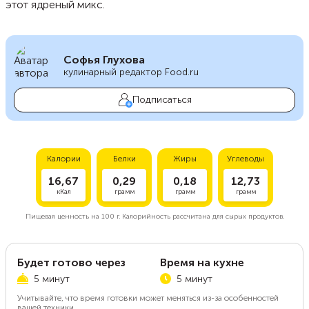
этот ядреный микс.
Софья Глухова
кулинарный редактор Food.ru
Подписаться
Калории
Белки
Жиры
Углеводы
16,67
0,29
0,18
12,73
кКал
грамм
грамм
грамм
Пищевая ценность на
100 г.
Калорийность рассчитана для сырых продуктов.
Будет готово через
Время на кухне
5 минут
5 минут
Учитывайте, что время готовки может меняться из-за особенностей
вашей техники.