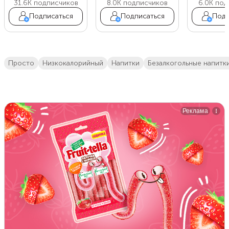
31.6K
подписчиков
8.0K
подписчиков
6.0K
под
Подписаться
Подписаться
Подп
просто
низкокалорийный
напитки
безалкогольные напитк