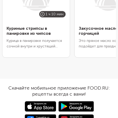
1 ч 10 мин
Куриные стрипсы в
Закусочное масло
панировке из чипсов
горчицей
Курица в панировке получается
Это пряное масло хо
сочной внутри и хрустящей
подойдет для праздн
снаружи. Чаще всего для
закусок и основных б
верхнего слоя используют
Положите его в тарта
панировочные сухари, но с
начинкой из ветчины,
чипсами вкус будет интереснее,
или слабосоленой ры
а корочка еще аппетитней. Для
Намажьте на тосты ил
приготовления можно
с канапе. Используйте
использовать аэрогриль, духовку,
сэндвичей или хот-до
Скачайте мобильное приложение FOOD.RU:
пожарить стрипсы на сковороде
Горчица, чеснок и тим
рецепты всегда с вами!
или во фритюре. Чем тоньше
хорошо подчеркнут 
кусочки курицы, тем меньше
начинку и придадут з
времени нужно на
пикантную изюминку.
приготовление.
Использовать можно