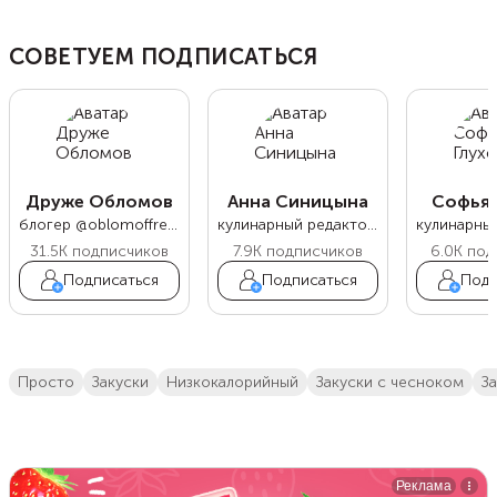
СОВЕТУЕМ ПОДПИСАТЬСЯ
Друже Обломов
Анна Синицына
Софья 
блогер @oblomoffrecipe
кулинарный редактор Food.ru
31.5K
подписчиков
7.9K
подписчиков
6.0K
под
Подписаться
Подписаться
Подп
просто
закуски
низкокалорийный
закуски с чесноком
з