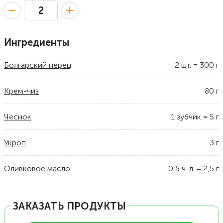
Ингредиенты
Болгарский перец
2
шт.
=
300
г
Крем-чиз
80
г
Чеснок
1
зубчик
=
5
г
Укроп
3
г
Оливковое масло
0,5
ч. л.
=
2,5
г
ЗАКАЗАТЬ ПРОДУКТЫ