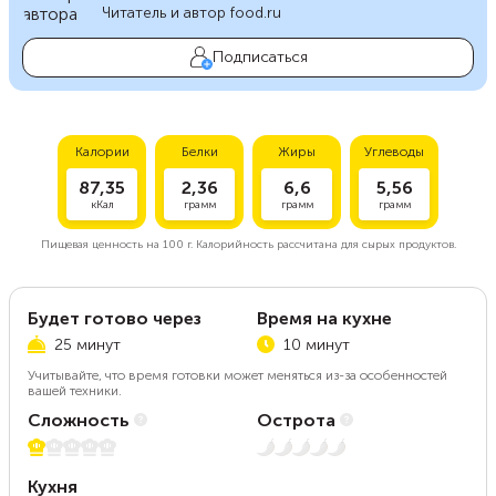
Читатель и автор food.ru
Подписаться
Калории
Белки
Жиры
Углеводы
87,35
2,36
6,6
5,56
кКал
грамм
грамм
грамм
Пищевая ценность на
100 г.
Калорийность рассчитана для сырых продуктов.
Будет готово через
Время на кухне
25 минут
10 минут
Учитывайте, что время готовки может меняться из-за особенностей
вашей техники.
Сложность
Острота
1 из 5
Нет остроты
Кухня