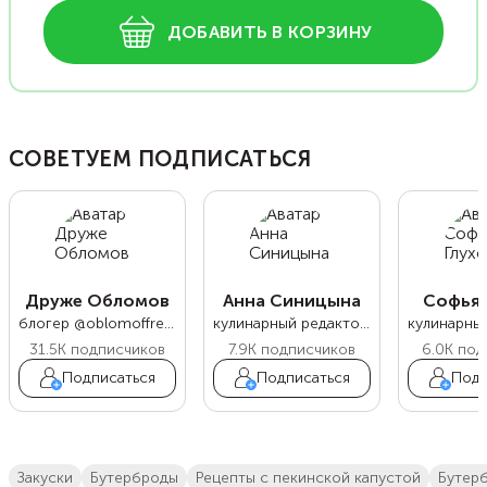
ДОБАВИТЬ В КОРЗИНУ
СОВЕТУЕМ ПОДПИСАТЬСЯ
Друже Обломов
Анна Синицына
Софья 
блогер @oblomoffrecipe
кулинарный редактор Food.ru
31.5K
подписчиков
7.9K
подписчиков
6.0K
под
Подписаться
Подписаться
Подп
закуски
бутерброды
рецепты с пекинской капустой
бутер