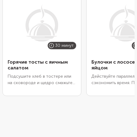
30 минут
Горячие тосты с яичным
Булочки с лососе
салатом
яйцом
Подсушите хлеб в тостере или
Действуйте параллель
на сковороде и щедро смажьте
сэкономить время. По
каждый кусочек яичным салатом.
яйца, подсушите пол
Для салата, кроме яиц,
булочек на сковороде
понадобится лишь майонез и
каждую творожным с
зелень. Останется подрумянить
Когда яйца дойдут до
тосты в духовке. А чтобы они
готовности, остудите 
приобрели аппетитную корочку,
почистите и нарежьт
положите на верхушку каждого
слайсами. Останется 
ломтик сыра.
нарезку по булочкам,