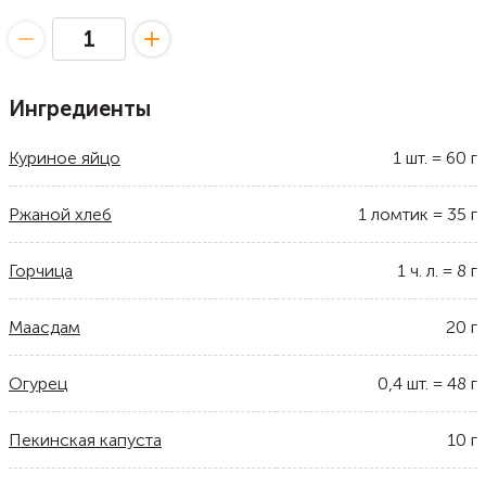
Ингредиенты
Куриное яйцо
1
шт.
=
60
г
Ржаной хлеб
1
ломтик
=
35
г
Горчица
1
ч. л.
=
8
г
Маасдам
20
г
Огурец
0,4
шт.
=
48
г
Пекинская капуста
10
г