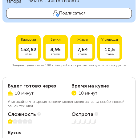
Читатель и автор Food.ru
Подписаться
Калории
Белки
Жиры
Углеводы
152,82
8,95
7,64
10,5
кКал
грамм
грамм
грамм
Пищевая ценность на
100 г.
Калорийность рассчитана для сырых продуктов.
Будет готово через
Время на кухне
10 минут
10 минут
Учитывайте, что время готовки может меняться из-за особенностей
вашей техники.
Сложность
Острота
1 из 5
Нет остроты
Кухня