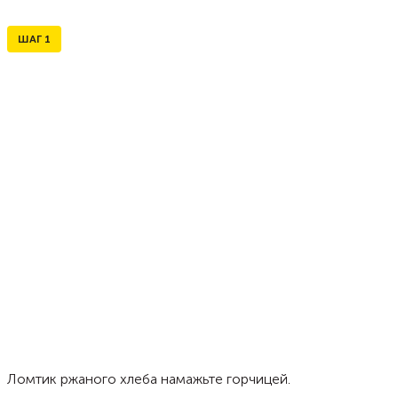
ШАГ
1
Ломтик ржаного хлеба намажьте горчицей.