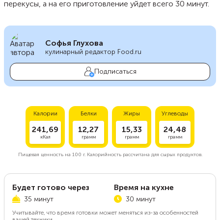
перекусы, а на его приготовление уйдет всего 30 минут.
Софья Глухова
кулинарный редактор Food.ru
Подписаться
Калории
Белки
Жиры
Углеводы
241,69
12,27
15,33
24,48
кКал
грамм
грамм
грамм
Пищевая ценность на
100 г.
Калорийность рассчитана для сырых продуктов.
Будет готово через
Время на кухне
35 минут
30 минут
Учитывайте, что время готовки может меняться из-за особенностей
вашей техники.