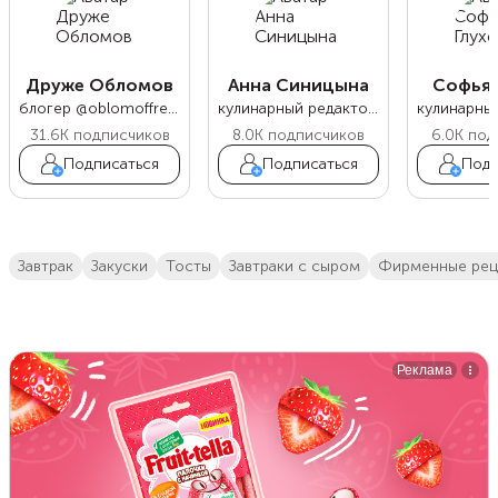
Друже Обломов
Анна Синицына
Софья 
блогер @oblomoffrecipe
кулинарный редактор Food.ru
31.6K
подписчиков
8.0K
подписчиков
6.0K
под
Подписаться
Подписаться
Подп
завтрак
закуски
тосты
завтраки с сыром
фирменные ре