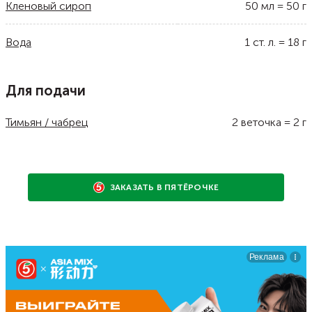
Кленовый сироп
50
мл
=
50
г
Вода
1
ст. л.
=
18
г
Для подачи
Тимьян / чабрец
2
веточка
=
2
г
ЗАКАЗАТЬ В ПЯТЁРОЧКЕ