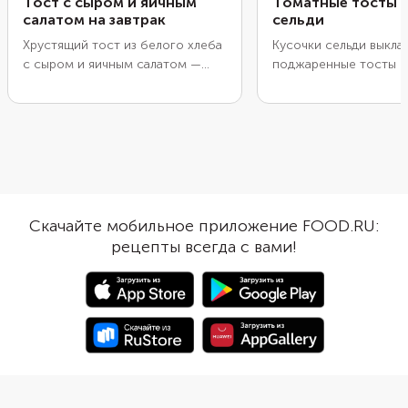
Тост с сыром и яичным
Томатные тосты с
салатом на завтрак
сельди
Хрустящий тост из белого хлеба
Кусочки сельди выкла
с сыром и яичным салатом —
поджаренные тосты с
отличный вариант сытного
томатным соусом из 
белкового завтрака. Яйца можно
лука и белого вина. П
отварить заранее, с вечера,
закуску нужно сразу, 
чтобы утром осталось только
остался хрустящим. 
сделать из них салат. Шрирачу
использовать классич
легко заменить на другой острый
пшеничный хлеб, но п
соус или не добавлять вовсе.
ржаной. Любители ко
Сыр подойдет любой
могут взять бородинс
Скачайте мобильное приложение FOOD.RU:
полутвердый, но лучше взять
Разрежьте хлеб на уд
рецепты всегда с вами!
чеддер, потому что он хорошо
кусочки, чтобы получ
плавится.
миниатюрные тосты н
укус. Для блюда лучше
сельдь в масле, чтобы
пропитало хлеб.