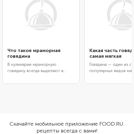
Что такое мраморная
Какая часть говя
говядина
самая мягкая
В кулинарии мраморную
Говядина — один из с
говядину всегда выделяют в
популярных видов мяс
особую категорию. Она стоит
любят многие. Чтобы
дороже, выглядит иначе
получилось вкусным, 
благодаря рисунку из жировых
только следовать реце
прожилок, из нее готовят
правильно подобрать 
лучшие стейки, карпаччо и
Рассказываем, какие 
другие ресторанные блюда.
отрубы и что из них 
Рассказываем, как делают
приготовить.
мраморную говядину.
Скачайте мобильное приложение FOOD.RU:
рецепты всегда с вами!