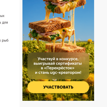
ных
ы для