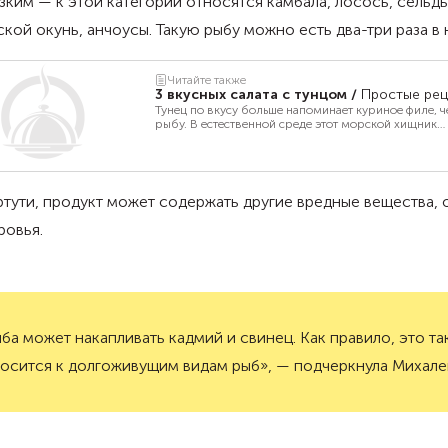
зким — к этой категории относятся камбала, лосось, сельдь
кой окунь, анчоусы. Такую рыбу можно есть два-три раза в
Читайте также
3 вкусных салата с тунцом
/
Простые ре
Тунец по вкусу больше напоминает куриное филе, 
рыбу. В естественной среде этот морской хищник
постоянно двигается, развивая скорость свыше 70 к
Отсюда и хорошо развитые мышцы, которые влияю
вкус. Для приготовления салатов часто берут конс
возможны и другие варианты. Предлагаем три инт
рецепта.
тути, продукт может содержать другие вредные вещества,
ровья.
ба может накапливать кадмий и свинец. Как правило, это т
осится к долгоживущим видам рыб», — подчеркнула Михале