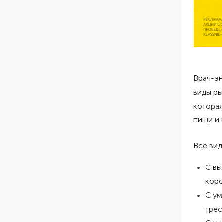
Врач-эн
виды р
которая
пищи и 
Все вид
С вы
коро
С ум
трес