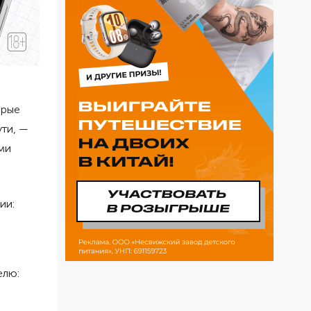
орые
ти, —
ми
ии:
елю: