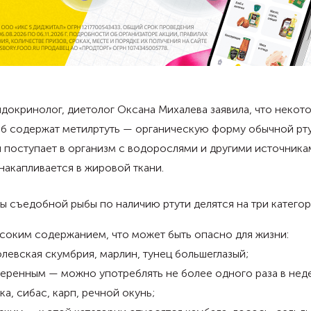
докринолог, диетолог Оксана Михалева заявила, что некот
ыб содержат метилртуть — органическую форму обычной рту
 поступает в организм с водорослями и другими источника
накапливается в жировой ткани.
ы съедобной рыбы по наличию ртути делятся на три категор
соким содержанием, что может быть опасно для жизни:
левская скумбрия, марлин, тунец большеглазый;
еренным — можно употреблять не более одного раза в нед
ка, сибас, карп, речной окунь;