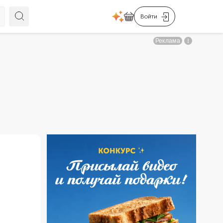
Войти
х