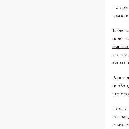
По дру
транспо
Также э
полезна
жирных
условия
кислот 
Ранее 
необхо
что осо
Недавн
еда защ
снижает