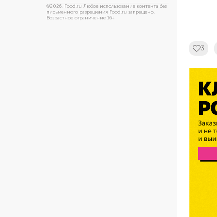
©
2026
, Food.ru Любое использование контента без
письменного разрешения Food.ru запрещено.
Возрастное ограничение 16+
3
Ad