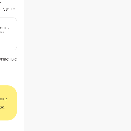
,
 неделю.
цепты
чем
м в час.
т на
ервы, но
ересных
 опасные
акже
ва.