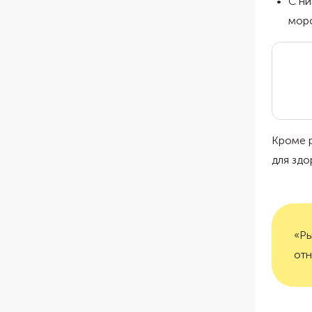
С ни
морс
Кроме р
для здо
«Ры
отн