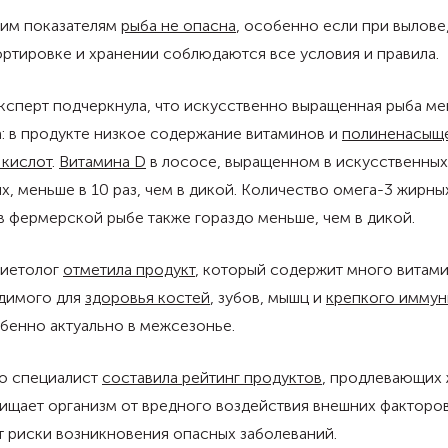
гим показателям
рыба не опасна
, особенно если при вылове
ртировке и хранении соблюдаются все условия и правила.
ксперт подчеркнула, что искусственно выращенная рыба м
: в продукте низкое содержание витаминов и
полиненасыщ
 кислот
.
Витамина D
в лососе, выращенном в искусственных
х, меньше в 10 раз, чем в дикой. Количество омега-3 жирны
в фермерской рыбе также гораздо меньше, чем в дикой.
диетолог
отметила продукт
, который содержит много витами
димого для
здоровья костей
, зубов, мышц и
крепкого иммун
бенно актуально в межсезонье.
о специалист
составила рейтинг продуктов
, продлевающих 
ищает организм от вредного воздействия внешних факторов
 риски возникновения опасных заболеваний.