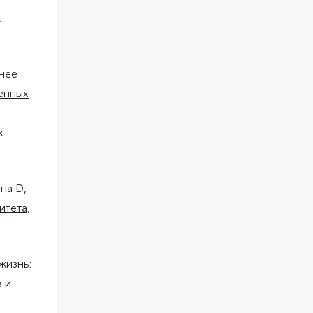
,
енее
енных
х
на D,
итета
,
жизнь:
 и