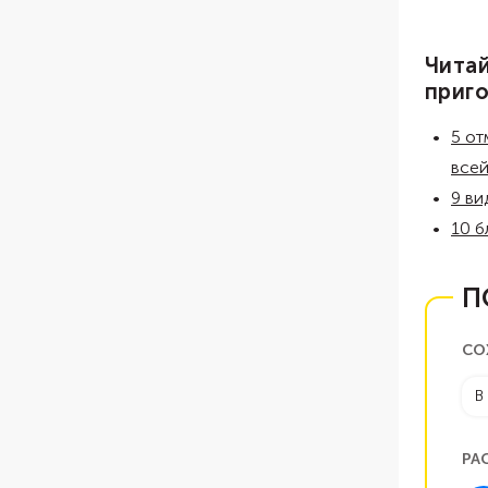
Читай
приго
5 от
всей
9 ви
10 б
П
СО
В
РА