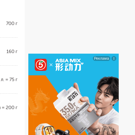
700
г
160
г
 л.
=
75
г
н
=
200
г