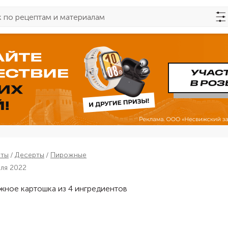
пты
Десерты
Пирожные
аля 2022