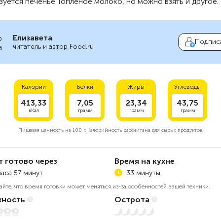
уется печенье Топленое молоко, но можно взять и другое.
Елизавета
Подпис
читатель и автор Food.ru
Калории
Белки
Жиры
Углеводы
413,33
7,05
23,34
43,75
кКал
грамм
грамм
грамм
Пищевая ценность на
100 г.
Калорийность рассчитана для сырых продуктов.
т готово через
Время на кухне
часа 57 минут
33 минуты
айте, что время готовки может меняться из-за особенностей вашей техники.
ность
Острота
5
Нет остроты