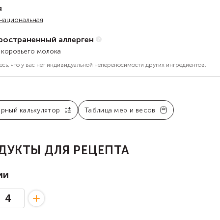
я
национальная
ространенный аллерген
 коровьего молока
есь, что у вас нет индивидуальной непереносимости других ингредиентов.
арный калькулятор
Таблица мер и весов
ДУКТЫ ДЛЯ РЕЦЕПТА
ии