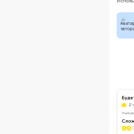
Использ
Буде
2 
Учитыв
Слож
2 из 