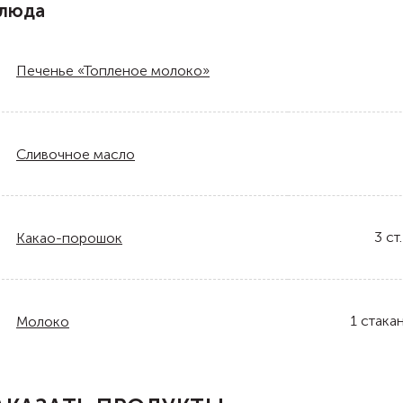
блюда
Печенье «Топленое молоко»
Сливочное масло
3
ст.
Какао-порошок
1
стака
Молоко