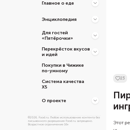
Главное о еде
Энциклопедия
Для гостей
«Пятёрочки»
Перекрёсток вкусов
и идей
Покупки в Чижике
по-умному
23
Система качества
Х5
Пир
О проекте
инг
©
2026
, Food.ru Любое использование контента без
письменного разрешения Food.ru запрещено.
Этот ре
Возрастное ограничение 16+