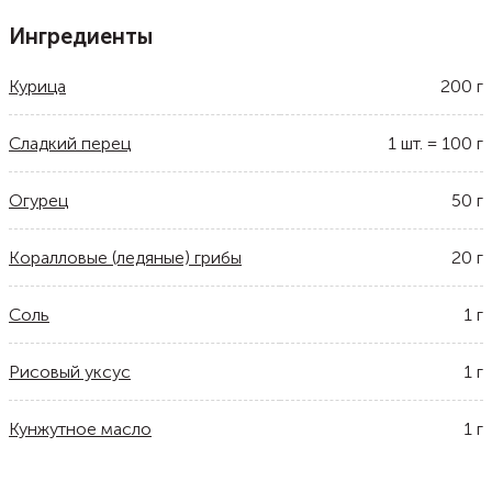
Ингредиенты
Курица
200
г
Сладкий перец
1
шт.
=
100
г
Огурец
50
г
Коралловые (ледяные) грибы
20
г
Соль
1
г
Рисовый уксус
1
г
Кунжутное масло
1
г