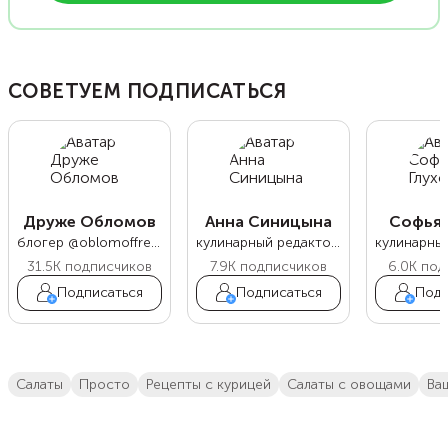
СОВЕТУЕМ ПОДПИСАТЬСЯ
Друже Обломов
Анна Синицына
Софья 
блогер @oblomoffrecipe
кулинарный редактор Food.ru
31.5K
подписчиков
7.9K
подписчиков
6.0K
под
Подписаться
Подписаться
Подп
салаты
просто
Рецепты с курицей
салаты с овощами
в