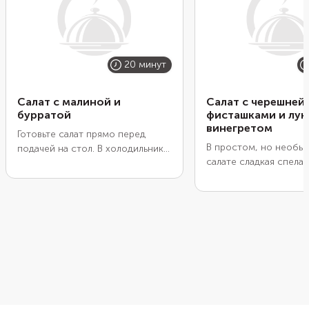
20 минут
Салат с малиной и
Салат с черешней,
бурратой
фисташками и лу
винегретом
Готовьте салат прямо перед
В простом, но необы
подачей на стол. В холодильнике
салате сладкая спела
он простоит не дольше 20
соединяется с пряны
минут, потому что рукола может
из обжаренного до т
быстро потерять свежесть. Если
цвета зеленого лука, 
собираете закуску для компании,
масла. Рубленые фис
буррату лучше заменить
создают контраст и ц
страчателлой. Этот сыр удобно
текстур. Разрежьте яг
выкладывать так, чтобы хватило
пополам, очистите от
всем. Сейчас можно купить
и наполните полости
много разновидностей
винегретом. Посыпьте
бальзамического крема: с
дополните салат тон
трюфелем, малиной,