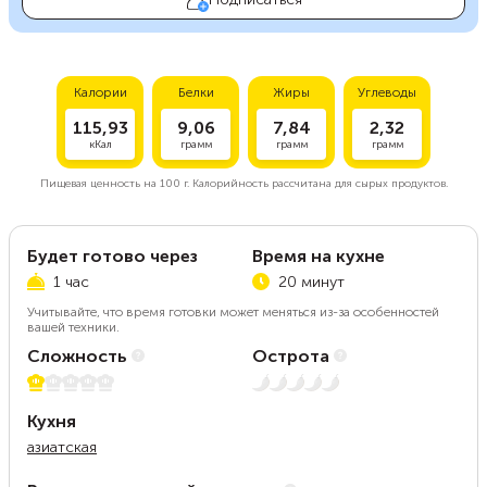
Калории
Белки
Жиры
Углеводы
115,93
9,06
7,84
2,32
кКал
грамм
грамм
грамм
Пищевая ценность на
100 г.
Калорийность рассчитана для сырых продуктов.
Будет готово через
Время на кухне
1 час
20 минут
Учитывайте, что время готовки может меняться из-за особенностей
вашей техники.
Сложность
Острота
1 из 5
Нет остроты
Кухня
азиатская