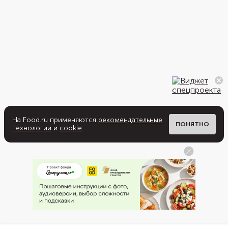
На Food.ru применяются
рекомендательные
ПОНЯТНО
технологии
и
cookie
.