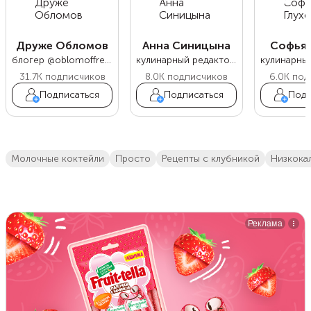
Друже Обломов
Анна Синицына
Софья 
блогер @oblomoffrecipe
кулинарный редактор Food.ru
31.7K
подписчиков
8.0K
подписчиков
6.0K
под
Подписаться
Подписаться
Подп
молочные коктейли
просто
Рецепты с клубникой
низкок