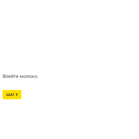
Влейте молоко.
ШАГ
3