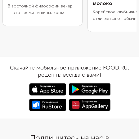
молоко
В восточной философии вечер
Корейское клубнично
— это время тишины, когда
отличается от обычн
энергия дня уступает место
с клубникой и сахаро
покою и обновлению. Чтобы
оно получается боле
замедлиться и настроиться на
и насыщенным, потом
отдых, приготовьте лунное
него добавляют чуть
молоко — напиток с медовым
проваренные с сахаро
вкусом и тонким цветочным
Делать это стоит не 
ароматом. Особенным его
долго, иначе клубник
сделает молоко для засыпания
Скачайте мобильное приложение FOOD.RU:
и потеряет свой вкус
от Asia mix с экстрактом липы. С
рецепты всегда с вами!
этого пюре обязател
таким напитком легко завершить
охладить. Если этого 
день правильно и восстановить
молоко свернется, и 
силы, ведь Asia mix — это микс
получится не таким в
всего полезного. Отличный
повод сделать вечер еще
приятнее —
принять участие в
розыгрыше от бренда
. Узнать
подробности можно здесь.
Подпишитесь на нас в