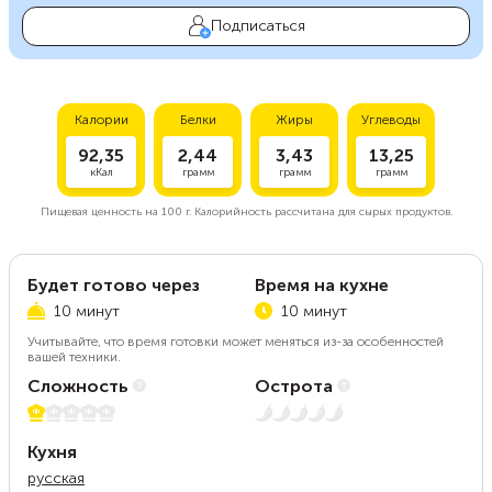
Подписаться
Калории
Белки
Жиры
Углеводы
92,35
2,44
3,43
13,25
кКал
грамм
грамм
грамм
Пищевая ценность на
100 г.
Калорийность рассчитана для сырых продуктов.
Будет готово через
Время на кухне
10 минут
10 минут
Учитывайте, что время готовки может меняться из-за особенностей
вашей техники.
Сложность
Острота
1 из 5
Нет остроты
Кухня
русская